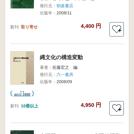
発行元：
朝倉書店
出版年：
2008/11
4,400 円
新刊
取り寄せ
＋
縄文化の構造変動
著者：
佐藤宏之 編
発行元：
六一書房
出版年：
2008/09
4,950 円
新刊
10冊以上
＋