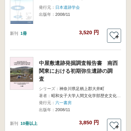
発行元：
日本遺跡学会
出版年：
2008/11
3,520 円
新刊
1冊
＋
中屋敷遺跡発掘調査報告書 南西
関東における初期弥生遺跡の調
査
シリーズ：
神奈川県足柄上郡大井町
著者：
昭和女子大学人間文化学部歴史文化学科中屋敷遺跡発掘調査団 編
発行元：
六一書房
出版年：
2008/11
3,850 円
新刊
10冊以上
＋