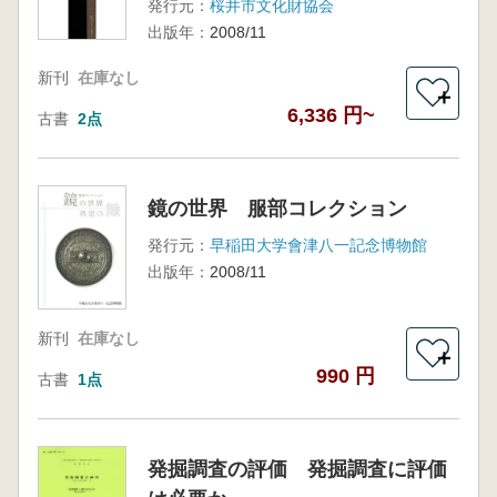
発行元：
桜井市文化財協会
出版年：
2008/11
新刊
在庫なし
＋
6,336 円~
古書
2点
鏡の世界 服部コレクション
発行元：
早稲田大学會津八一記念博物館
出版年：
2008/11
新刊
在庫なし
＋
990 円
古書
1点
発掘調査の評価 発掘調査に評価