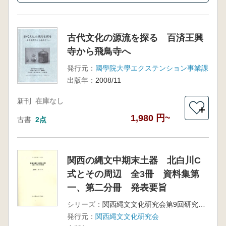
古代文化の源流を探る 百済王興
寺から飛鳥寺へ
発行元：
國學院大學エクステンション事業課
出版年：
2008/11
新刊
在庫なし
＋
1,980 円~
古書
2点
関西の縄文中期末土器 北白川C
式とその周辺 全3冊 資料集第
一、第二分冊 発表要旨
シリーズ：
関西縄文文化研究会第9回研究集会
発行元：
関西縄文文化研究会