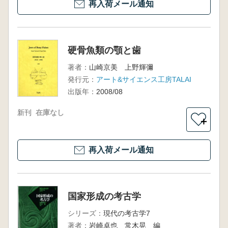
再入荷メール通知
硬骨魚類の顎と歯
著者：
山崎京美 上野輝彌
発行元：
アート&サイエンス工房TALAI
出版年：
2008/08
新刊
在庫なし
＋
再入荷メール通知
国家形成の考古学
シリーズ：
現代の考古学7
著者：
岩崎卓也 常木晃 編