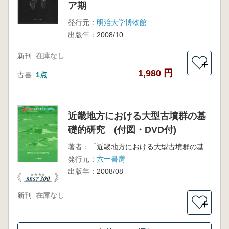
ア期
発行元：
明治大学博物館
出版年：
2008/10
新刊
在庫なし
＋
1,980 円
古書
1点
近畿地方における大型古墳群の基
礎的研究 (付図・DVD付)
著者：
「近畿地方における大型古墳群の基礎的研究」(研究代表者 白石太一郎)研究グループ 編
発行元：
六一書房
出版年：
2008/08
新刊
在庫なし
＋