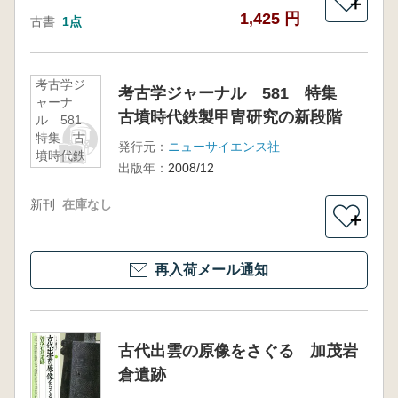
＋
1,425 円
古書
1点
考古学ジ
考古学ジャーナル 581 特集
ャーナ
古墳時代鉄製甲冑研究の新段階
ル 581
特集 古
発行元：
ニューサイエンス社
墳時代鉄
出版年：
2008/12
製甲冑研
究の新段
新刊
在庫なし
階
＋
再入荷メール通知
古代出雲の原像をさぐる 加茂岩
倉遺跡