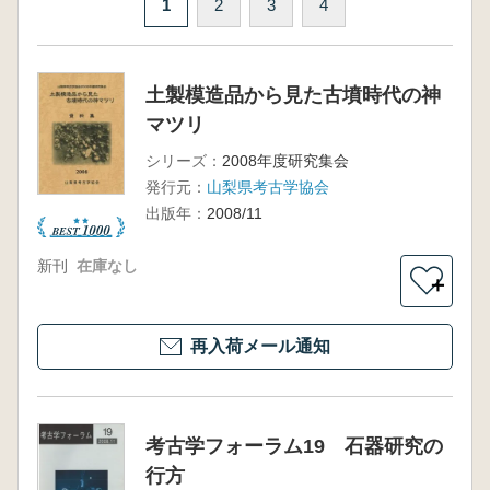
1
2
3
4
土製模造品から見た古墳時代の神
マツリ
シリーズ：
2008年度研究集会
発行元：
山梨県考古学協会
出版年：
2008/11
新刊
在庫なし
＋
再入荷メール通知
考古学フォーラム19 石器研究の
行方