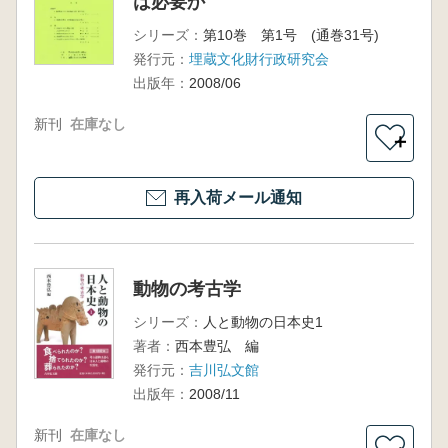
は必要か
シリーズ：
第10巻 第1号 (通巻31号)
発行元：
埋蔵文化財行政研究会
出版年：
2008/06
新刊
在庫なし
＋
再入荷メール通知
動物の考古学
シリーズ：
人と動物の日本史1
著者：
西本豊弘 編
発行元：
吉川弘文館
出版年：
2008/11
新刊
在庫なし