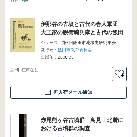
伊那谷の古墳と古代の舎人軍団
大王家の親衛騎兵隊と古代の飯田
シリーズ：
第6回飯田市地域史研究集会
発行元：
飯田市教育委員会
出版年：
2008/09
新刊
在庫なし
＋
再入荷メール通知
赤尾熊ヶ谷古墳群 鳥見山北麓に
おける古墳群の調査