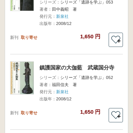
シリーズ：
シリーズ「遺跡を学ぶ」053
著者：
田中義昭 著
発行元：
新泉社
出版年：
2008/12
1,650 円
新刊
取り寄せ
＋
鎮護国家の大伽藍 武蔵国分寺
シリーズ：
シリーズ「遺跡を学ぶ」052
著者：
福田信夫 著
発行元：
新泉社
出版年：
2008/12
1,650 円
新刊
取り寄せ
＋