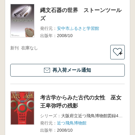
縄文石器の世界 ストーンツール
ズ
発行元：
安中市ふるさと学習館
出版年：
2008/10
新刊
在庫なし
＋
再入荷メール通知
考古学からみた古代の女性 巫女
王卑弥呼の残影
シリーズ：
大阪府立近つ飛鳥博物館図録46 平成20年度秋季特別展
発行元：
近つ飛鳥博物館
出版年：
2008/10