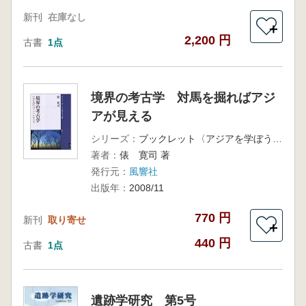
新刊
在庫なし
＋
2,200 円
古書
1点
境界の考古学 対馬を掘ればアジ
アが見える
シリーズ：
ブックレット〈アジアを学ぼう〉 12
著者：
俵 寛司 著
発行元：
風響社
出版年：
2008/11
770 円
新刊
取り寄せ
＋
440 円
古書
1点
遺跡学研究 第5号