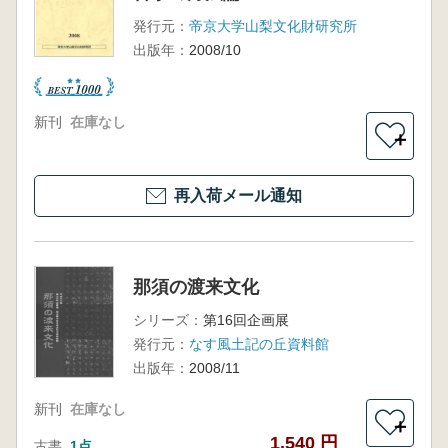
発行元：
帝京大学山梨文化財研究所
出版年：
2008/10
新刊
在庫なし
＋
再入荷メール通知
那須の渡来文化
シリーズ：
第16回企画展
発行元：
なす風土記の丘資料館
出版年：
2008/11
新刊
在庫なし
＋
1,540 円
古書
1点