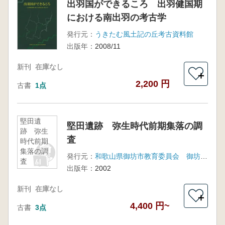
出羽国ができるころ 出羽健国期
における南出羽の考古学
発行元：
うきたむ風土記の丘考古資料館
出版年：
2008/11
新刊
在庫なし
＋
2,200 円
古書
1点
堅田遺
堅田遺跡 弥生時代前期集落の調
跡 弥生
査
時代前期
集落の調
発行元：
和歌山県御坊市教育委員会 御坊市文化財調査会
査
出版年：
2002
新刊
在庫なし
＋
4,400 円~
古書
3点