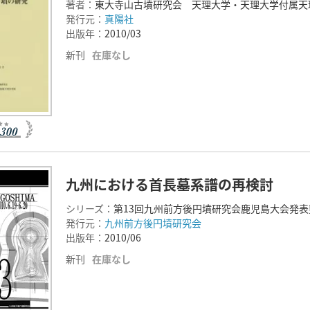
著者：
東大寺山古墳研究会 天理大学・天理大学付属天
発行元：
真陽社
出版年：
2010/03
新刊
在庫なし
九州における首長墓系譜の再検討
シリーズ：
第13回九州前方後円墳研究会鹿児島大会発表
発行元：
九州前方後円墳研究会
出版年：
2010/06
新刊
在庫なし