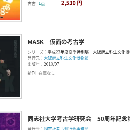
2,530 円
古書
1点
MASK 仮面の考古学
シリーズ：
平成22年度夏季特別展 大阪府立弥生文化博
発行元：
大阪府立弥生文化博物館
出版年：
2010/07
新刊
在庫なし
同志社大学考古学研究会 50周年記念
発行元：
同志社考古刊行会事務局