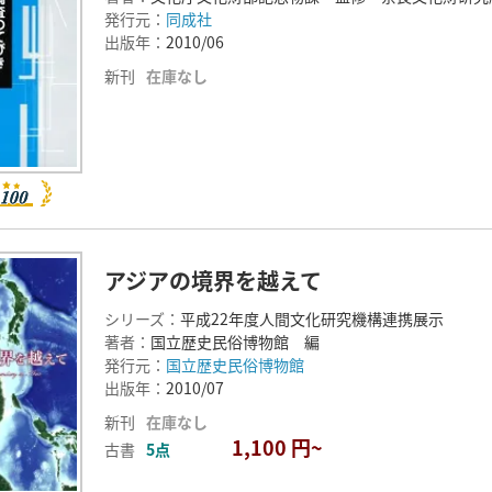
発行元：
同成社
出版年：
2010/06
新刊
在庫なし
アジアの境界を越えて
シリーズ：
平成22年度人間文化研究機構連携展示
著者：
国立歴史民俗博物館 編
発行元：
国立歴史民俗博物館
出版年：
2010/07
新刊
在庫なし
1,100 円~
古書
5点