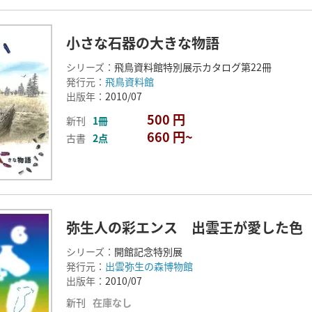
小さな石器の大きな物語
シリーズ：
飛鳥資料館特別展示カタログ第22冊
発行元：
飛鳥資料館
出版年：
2010/07
500 円
新刊
1冊
660 円~
古書
2点
弥生人の彩エンス 出雲王が愛した色
シリーズ：
開館記念特別展
発行元：
出雲弥生の森博物館
出版年：
2010/07
新刊
在庫なし