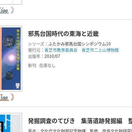
邪馬台国時代の東海と近畿
シリーズ：
ふたかみ邪馬台国シンポジウム10
発行元：
香芝市教育委員会 香芝市二上山博物館
出版年：
2010/07
新刊
在庫なし
発掘調査のてびき 集落遺跡発掘編 
著者：
文化庁文化財部記念物課 監修 奈良文化財研究