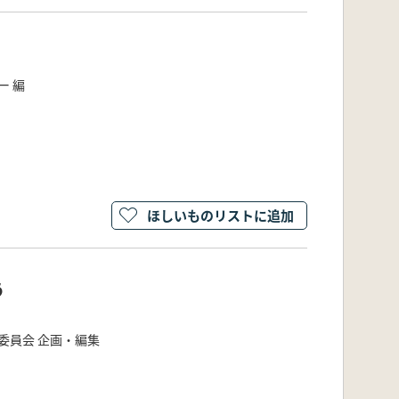
ー 編
ほしいものリストに追加
う
委員会 企画・編集