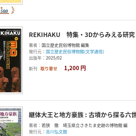
REKIHAKU 特集・3Dからみえる研究
著者：
国立歴史民俗博物館 編集
発行元：
国立歴史民俗博物館(文学通信)
出版年：
2025/02
1,200 円
新刊
取り寄せ
継体大王と地方豪族 : 古墳から探る六
著者：
若狭 徹 埼玉県立さきたま史跡の博物館 編
発行元：
吉川弘文館