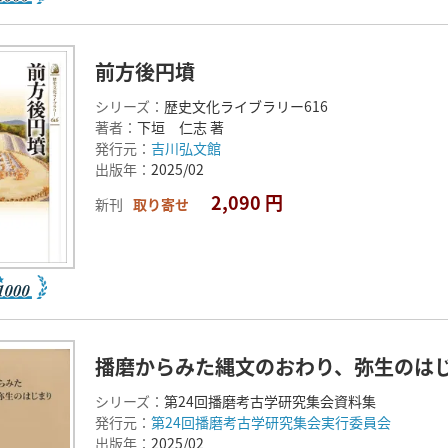
前方後円墳
シリーズ：
歴史文化ライブラリー616
著者：
下垣 仁志 著
発行元：
吉川弘文館
出版年：
2025/02
2,090 円
新刊
取り寄せ
播磨からみた縄文のおわり、弥生のは
シリーズ：
第24回播磨考古学研究集会資料集
発行元：
第24回播磨考古学研究集会実行委員会
出版年：
2025/02