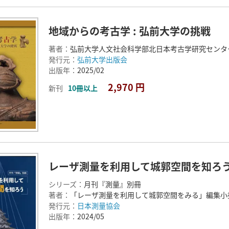
地域からの考古学 : 弘前大学の挑戦
著者：
弘前大学人文社会科学部北日本考古学研究センタ
発行元：
弘前大学出版会
出版年：
2025/02
2,970 円
新刊
10冊以上
レーザ測量を利用して城郭空間を知ろ
シリーズ：
月刊『測量』別冊
著者：
「レーザ測量を利用して城郭空間をみる」編集小
発行元：
日本測量協会
出版年：
2024/05