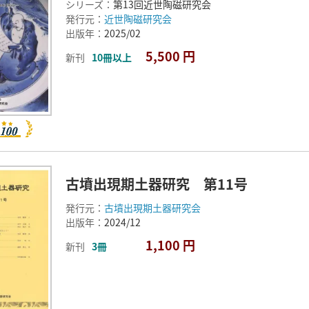
シリーズ：
第13回近世陶磁研究会
発行元：
近世陶磁研究会
出版年：
2025/02
5,500 円
新刊
10冊以上
古墳出現期土器研究 第11号
発行元：
古墳出現期土器研究会
出版年：
2024/12
1,100 円
新刊
3冊