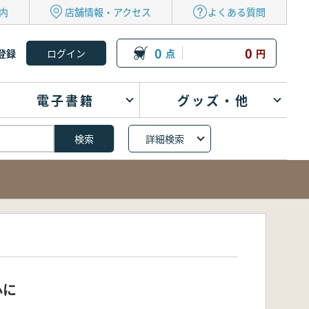
内
店舗情報・アクセス
よくある質問
0
0
登録
点
円
電子書籍
グッズ・他
詳細検索
心に