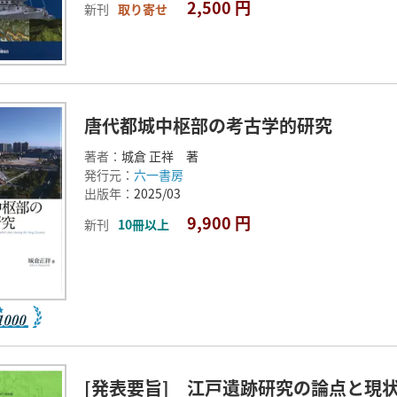
2,500 円
新刊
取り寄せ
唐代都城中枢部の考古学的研究
著者：
城倉 正祥 著
発行元：
六一書房
出版年：
2025/03
9,900 円
新刊
10冊以上
[発表要旨] 江戸遺跡研究の論点と現