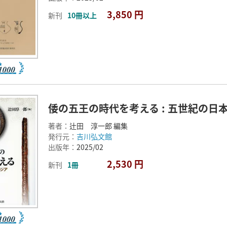
3,850 円
新刊
10冊以上
倭の五王の時代を考える : 五世紀の日
著者：
辻田 淳一郎 編集
発行元：
吉川弘文館
出版年：
2025/02
2,530 円
新刊
1冊