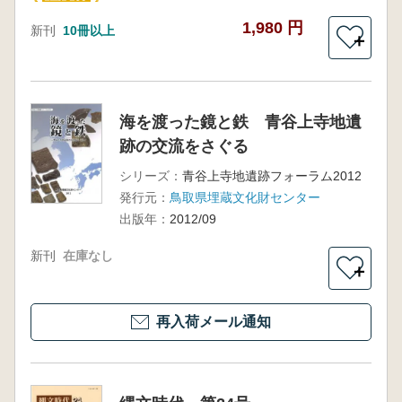
1,980 円
新刊
10冊以上
＋
海を渡った鏡と鉄 青谷上寺地遺
跡の交流をさぐる
シリーズ：
青谷上寺地遺跡フォーラム2012
発行元：
鳥取県埋蔵文化財センター
出版年：
2012/09
新刊
在庫なし
＋
再入荷メール通知