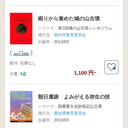
眠りから覚めた城の山古墳
シリーズ：
第1回城の山古墳シンポジウム
発行元：
胎内市教育委員会
出版年：
2013/03
新刊
在庫なし
＋
1,100 円~
古書
3点
朝日遺跡 よみがえる弥生の技
シリーズ：
国重要文化財指定記念展
発行元：
愛知県教育委員会
出版年：
2013/03