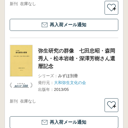
新刊
在庫なし
＋
再入荷メール通知
弥生研究の群像 七田忠昭・森岡
秀人・松本岩雄・深澤芳樹さん還
暦記念
シリーズ：
みずほ別冊
発行元：
大和弥生文化の会
出版年：
2013/05
新刊
在庫なし
＋
再入荷メール通知