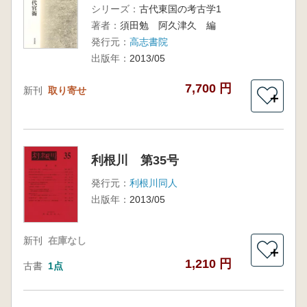
シリーズ：
古代東国の考古学1
著者：
須田勉 阿久津久 編
発行元：
高志書院
出版年：
2013/05
7,700 円
新刊
取り寄せ
＋
利根川 第35号
発行元：
利根川同人
出版年：
2013/05
新刊
在庫なし
＋
1,210 円
古書
1点