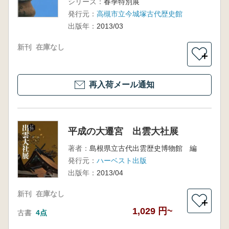
シリーズ：
春季特別展
発行元：
高槻市立今城塚古代歴史館
出版年：
2013/03
新刊
在庫なし
＋
再入荷メール通知
平成の大遷宮 出雲大社展
著者：
島根県立古代出雲歴史博物館 編
発行元：
ハーベスト出版
出版年：
2013/04
新刊
在庫なし
＋
1,029 円~
古書
4点