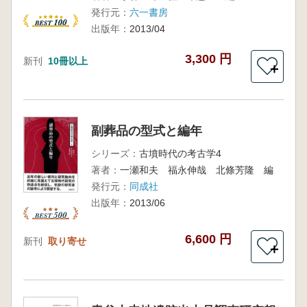
発行元：
六一書房
出版年：
2013/04
3,300 円
新刊
10冊以上
＋
副葬品の型式と編年
シリーズ：
古墳時代の考古学4
著者：
一瀬和夫 福永伸哉 北條芳隆 編
発行元：
同成社
出版年：
2013/06
6,600 円
新刊
取り寄せ
＋