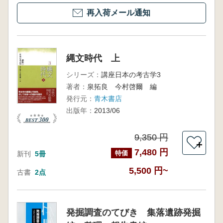
再入荷メール通知
縄文時代 上
シリーズ：
講座日本の考古学3
著者：
泉拓良 今村啓爾 編
発行元：
青木書店
出版年：
2013/06
9,350 円
＋
7,480 円
特価
新刊
5冊
5,500 円~
古書
2点
発掘調査のてびき 集落遺跡発掘