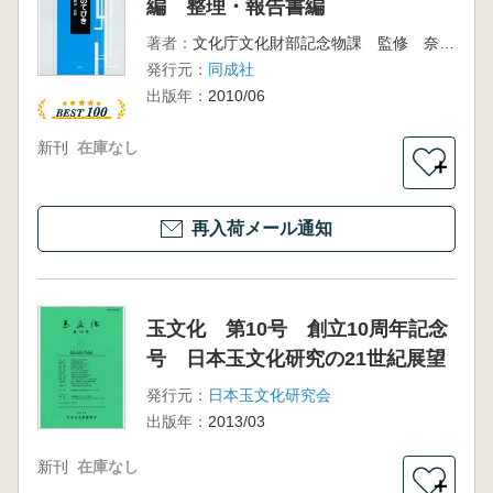
編 整理・報告書編
著者：
文化庁文化財部記念物課 監修 奈良文化財研究所 編
発行元：
同成社
出版年：
2010/06
新刊
在庫なし
＋
再入荷メール通知
玉文化 第10号 創立10周年記念
号 日本玉文化研究の21世紀展望
発行元：
日本玉文化研究会
出版年：
2013/03
新刊
在庫なし
＋