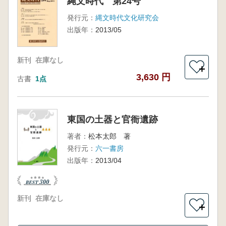
縄文時代 第24号
発行元：
縄文時代文化研究会
出版年：
2013/05
新刊
在庫なし
＋
3,630 円
古書
1点
東国の土器と官衙遺跡
著者：
松本太郎 著
発行元：
六一書房
出版年：
2013/04
新刊
在庫なし
＋