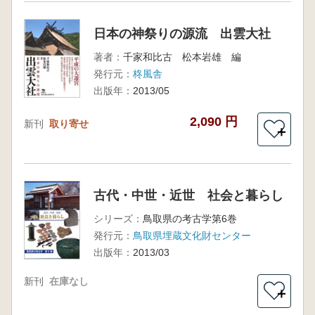
日本の神祭りの源流 出雲大社
著者：
千家和比古 松本岩雄 編
発行元：
柊風舎
出版年：
2013/05
2,090 円
新刊
取り寄せ
＋
古代・中世・近世 社会と暮らし
シリーズ：
鳥取県の考古学第6巻
発行元：
鳥取県埋蔵文化財センター
出版年：
2013/03
新刊
在庫なし
＋