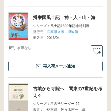
播磨国風土記 神・人・山・海
シリーズ：
風土記1300年記念特別展
発行元：
兵庫県立考古博物館
出版年：
2013/04
新刊
在庫なし
＋
再入荷メール通知
古墳から寺院へ 関東の7世紀を考
える
シリーズ：
考古学リーダー 22
著者：
小林三郎 佐々木憲一 編