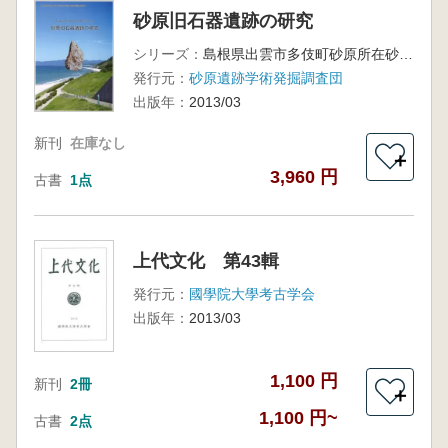
砂原旧石器遺跡の研究
シリーズ：
島根県出雲市多伎町砂原所在砂原遺跡発掘調査報告書
発行元：
砂原遺跡学術発掘調査団
出版年：
2013/03
新刊
在庫なし
＋
3,960 円
古書
1点
上代文化 第43輯
発行元：
國學院大學考古学会
出版年：
2013/03
1,100 円
新刊
2冊
＋
1,100 円~
古書
2点