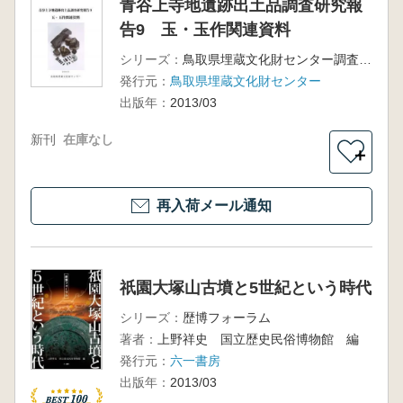
青谷上寺地遺跡出土品調査研究報
告9 玉・玉作関連資料
シリーズ：
鳥取県埋蔵文化財センター調査報告52
発行元：
鳥取県埋蔵文化財センター
出版年：
2013/03
新刊
在庫なし
＋
再入荷メール通知
祇園大塚山古墳と5世紀という時代
シリーズ：
歴博フォーラム
著者：
上野祥史 国立歴史民俗博物館 編
発行元：
六一書房
出版年：
2013/03