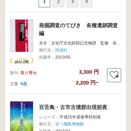
1
2
3
4
発掘調査のてびき 各種遺跡調査
編
著者：
文化庁文化財部記念物課 監修 奈良文化財研究所 編
発行元：
同成社
出版年：
2013/05
3,300 円
新刊
取り寄せ
＋
2,200 円~
古書
5点
百舌鳥・古市古墳群出現前夜
シリーズ：
平成25年度春季特別展
発行元：
近つ飛鳥博物館
出版年：
2013/04