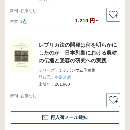
新刊
在庫なし
＋
1,210 円~
古書
5点
レプリカ法の開発は何を明らかに
したのか 日本列島における農耕
の伝播と受容の研究への実践
シリーズ：
シンポジウム予稿集
発行元：
中沢道彦
出版年：
2013/03
新刊
在庫なし
＋
再入荷メール通知