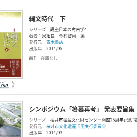
縄文時代 下
シリーズ：
講座日本の考古学4
著者：
泉拓良 今村啓爾 編
発行元：
青木書店
出版年：
2014/05
新刊
在庫なし
シンポジウム「箸墓再考」 発表要旨集
シリーズ：
桜井市埋蔵文化財センター開館25周年記念”
発行元：
桜井市文化遺産活用実行委員会
出版年：
2014/03