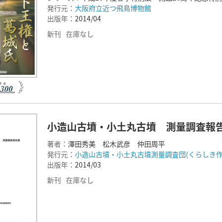
発行元：
大阪府立近つ飛鳥博物館
出版年：
2014/04
新刊
在庫なし
小造山古墳・小土丸古墳 測量調査報
著者：
澤田秀美 松木武彦 仲田周平
発行元：
小造山古墳・小土丸古墳測量調査団(くらしき作
出版年：
2014/03
新刊
在庫なし