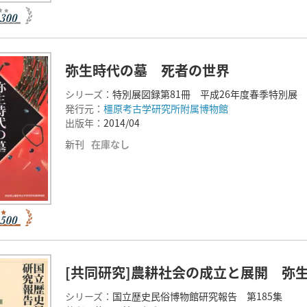
弥生時代の墓 死者の世界
シリーズ：
特別展図録第81冊 平成26年度春季特別展
発行元：
橿原考古学研究所附属博物館
出版年：
2014/04
新刊
在庫なし
[共同研究]農耕社会の成立と展開 弥
シリーズ：
国立歴史民俗博物館研究報告 第185集