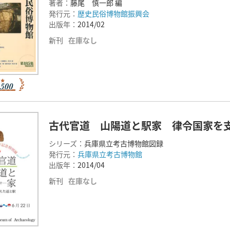
著者：
藤尾 慎一郎 編
発行元：
歴史民俗博物館振興会
出版年：
2014/02
新刊
在庫なし
古代官道 山陽道と駅家 律令国家を
シリーズ：
兵庫県立考古博物館図録
発行元：
兵庫県立考古博物館
出版年：
2014/04
新刊
在庫なし