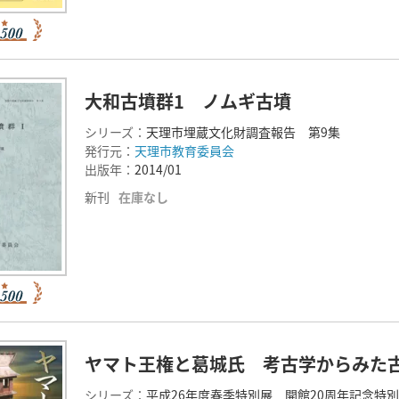
大和古墳群1 ノムギ古墳
シリーズ：
天理市埋蔵文化財調査報告 第9集
発行元：
天理市教育委員会
出版年：
2014/01
新刊
在庫なし
ヤマト王権と葛城氏 考古学からみた
シリーズ：
平成26年度春季特別展 開館20周年記念特