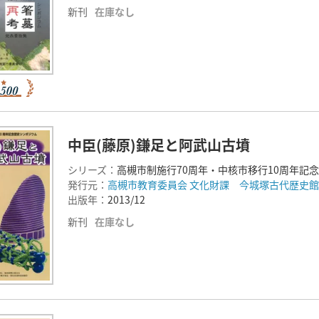
新刊
在庫なし
中臣(藤原)鎌足と阿武山古墳
シリーズ：
高槻市制施行70周年・中核市移行10周年記
発行元：
高槻市教育委員会 文化財課 今城塚古代歴史館
出版年：
2013/12
新刊
在庫なし