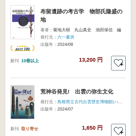
布留遺跡の考古学 物部氏隆盛の
地
著者：
菊地大樹 丸山真史 池田保信 編
発行元：
六一書房
出版年：
2024/08
13,200 円
新刊
10冊以上
＋
荒神谷発見! 出雲の弥生文化
発行元：
島根県立古代出雲歴史博物館(ハーベスト出版)
出版年：
2024/07
1,650 円
新刊
取り寄せ
＋