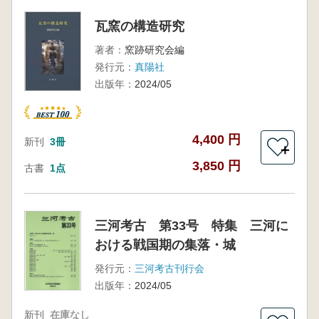
瓦窯の構造研究
著者：
窯跡研究会編
発行元：
真陽社
出版年：
2024/05
4,400 円
新刊
3冊
＋
3,850 円
古書
1点
三河考古 第33号 特集 三河に
おける戦国期の集落・城
発行元：
三河考古刊行会
出版年：
2024/05
新刊
在庫なし