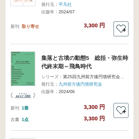
発行元：
平凡社
出版年：
2024/07
3,300 円
新刊
取り寄せ
＋
集落と古墳の動態5 総括・弥生時
代終末期～飛鳥時代
シリーズ：
第25回九州前方後円墳研究会 佐賀大会
発行元：
九州前方後円墳研究会
出版年：
2024/06
3,300 円
新刊
1冊
＋
3,300 円
古書
1点