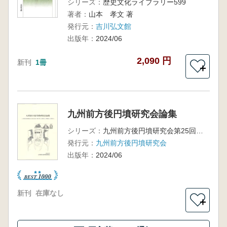
シリーズ：
歴史文化ライブラリー599
著者：
山本 孝文 著
発行元：
吉川弘文館
出版年：
2024/06
2,090 円
新刊
1冊
＋
九州前方後円墳研究会論集
シリーズ：
九州前方後円墳研究会第25回大会記念・柳澤一男さん喜寿記念・宇野愼敏さん古稀記念
発行元：
九州前方後円墳研究会
出版年：
2024/06
新刊
在庫なし
＋