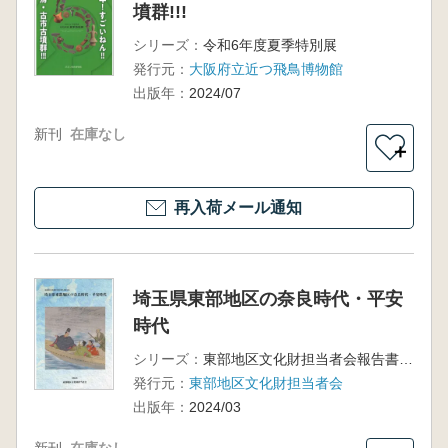
墳群!!!
シリーズ：
令和6年度夏季特別展
発行元：
大阪府立近つ飛鳥博物館
出版年：
2024/07
新刊
在庫なし
＋
再入荷メール通知
埼玉県東部地区の奈良時代・平安
時代
シリーズ：
東部地区文化財担当者会報告書第9集
発行元：
東部地区文化財担当者会
出版年：
2024/03