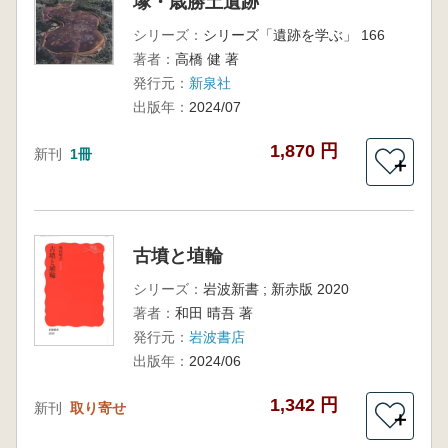
塚・歳勝土遺跡
シリーズ：
シリーズ「遺跡を学ぶ」 166
著者：
高橋 健 著
発行元：
新泉社
出版年：
2024/07
1,870 円
新刊
1冊
＋
古墳と埴輪
シリーズ：
岩波新書 ; 新赤版 2020
著者：
和田 晴吾 著
発行元：
岩波書店
出版年：
2024/06
1,342 円
新刊
取り寄せ
＋