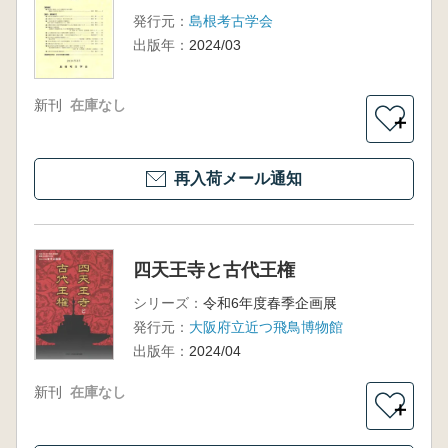
発行元：
島根考古学会
出版年：
2024/03
新刊
在庫なし
＋
再入荷メール通知
四天王寺と古代王権
シリーズ：
令和6年度春季企画展
発行元：
大阪府立近つ飛鳥博物館
出版年：
2024/04
新刊
在庫なし
＋