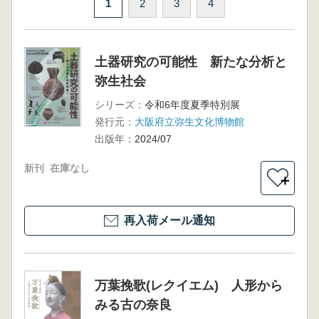
1
2
3
4
土器研究の可能性 新たな分析と
弥生社会
シリーズ：
令和6年度夏季特別展
発行元：
大阪府立弥生文化博物館
出版年：
2024/07
新刊
在庫なし
＋
再入荷メール通知
万葉挽歌(レクイエム) 人形から
みる古の奈良