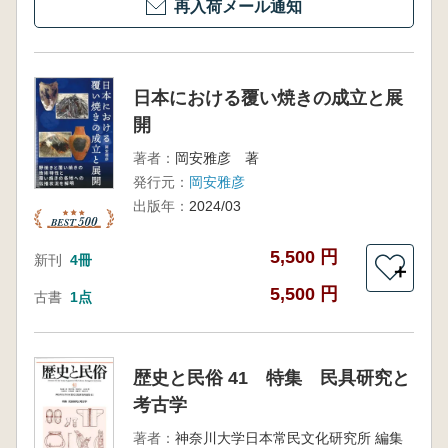
再入荷メール通知
日本における覆い焼きの成立と展
開
著者：
岡安雅彦 著
発行元：
岡安雅彦
出版年：
2024/03
5,500 円
新刊
4冊
＋
5,500 円
古書
1点
歴史と民俗 41 特集 民具研究と
考古学
著者：
神奈川大学日本常民文化研究所 編集