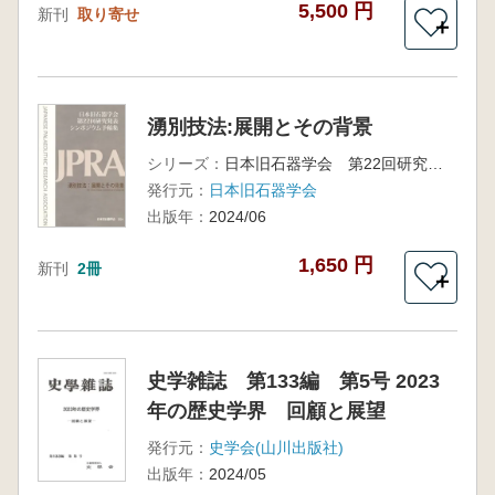
5,500 円
新刊
取り寄せ
＋
湧別技法:展開とその背景
シリーズ：
日本旧石器学会 第22回研究発表・シンポジウム予稿集
発行元：
日本旧石器学会
出版年：
2024/06
1,650 円
新刊
2冊
＋
史学雑誌 第133編 第5号 2023
年の歴史学界 回顧と展望
発行元：
史学会(山川出版社)
出版年：
2024/05