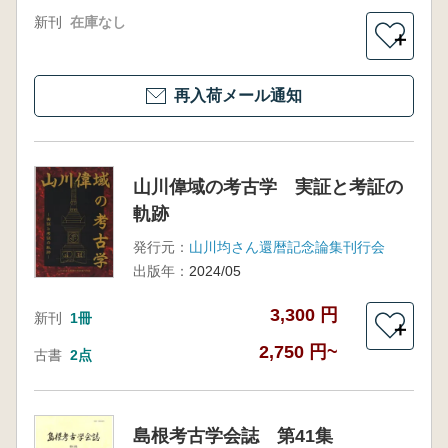
新刊
在庫なし
＋
再入荷メール通知
山川偉域の考古学 実証と考証の
軌跡
発行元：
山川均さん還暦記念論集刊行会
出版年：
2024/05
3,300 円
新刊
1冊
＋
2,750 円~
古書
2点
島根考古学会誌 第41集