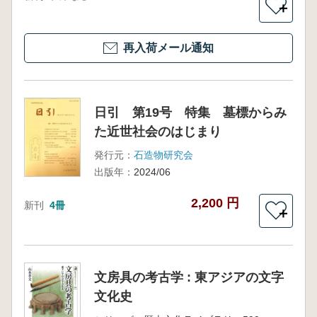
＋
再入荷メール通知
日引 第19号 特集 墓標からみ
た近世社会のはじまり
発行元：
石造物研究会
出版年：
2024/06
2,200 円
新刊
4冊
＋
文房具の考古学 : 東アジアの文字
文化史