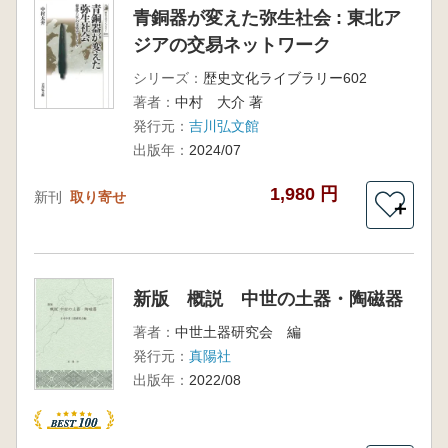
青銅器が変えた弥生社会 : 東北ア
ジアの交易ネットワーク
シリーズ：
歴史文化ライブラリー602
著者：
中村 大介 著
発行元：
吉川弘文館
出版年：
2024/07
1,980 円
新刊
取り寄せ
＋
新版 概説 中世の土器・陶磁器
著者：
中世土器研究会 編
発行元：
真陽社
出版年：
2022/08