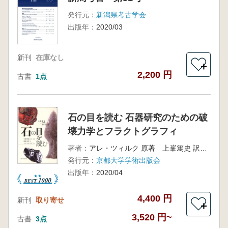
発行元：
新潟県考古学会
出版年：
2020/03
新刊
在庫なし
＋
2,200 円
古書
1点
石の目を読む 石器研究のための破
壊力学とフラクトグラフィ
著者：
アレ・ツィルク 原著 上峯篤史 訳編著
発行元：
京都大学学術出版会
出版年：
2020/04
4,400 円
新刊
取り寄せ
＋
3,520 円~
古書
3点