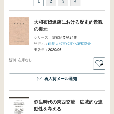
1
2
3
4
大和布留遺跡における歴史的景観
の復元
シリーズ：
研究紀要第24集
発行元：
由良大和古代文化研究協会
出版年：
2020/06
新刊
在庫なし
＋
再入荷メール通知
弥生時代の東西交流 広域的な連
動性を考える