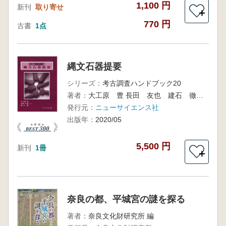
1,100 円
新刊
取り寄せ
＋
770 円
古書
1点
縄文石器提要
シリーズ：
考古調査ハンドブック20
著者：
大工原 豊 長田 友也 建石 徹 編
発行元：
ニューサイエンス社
出版年：
2020/05
5,500 円
新刊
1冊
＋
奈良の都、平城宮の謎を探る
著者：
奈良文化財研究所 編