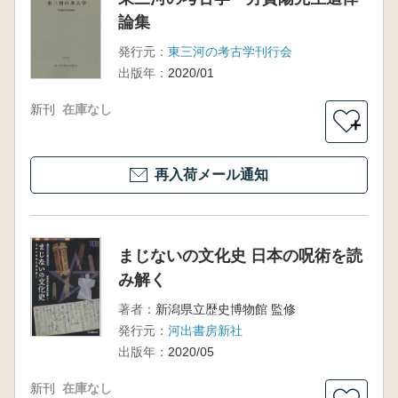
論集
発行元：
東三河の考古学刊行会
出版年：
2020/01
新刊
在庫なし
＋
再入荷メール通知
まじないの文化史 日本の呪術を読
み解く
著者：
新潟県立歴史博物館 監修
発行元：
河出書房新社
出版年：
2020/05
新刊
在庫なし