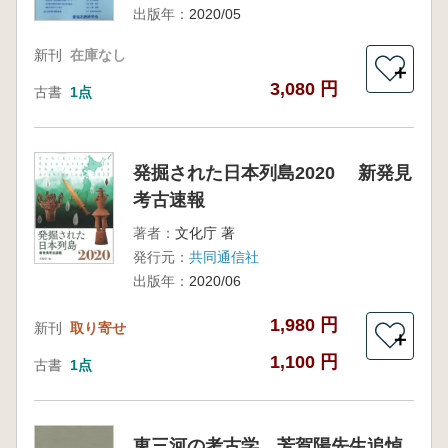
出版年：
2020/05
新刊
在庫なし
＋
3,080 円
古書
1点
発掘された日本列島2020 新発見
考古速報
著者：
文化庁 著
発行元：
共同通信社
出版年：
2020/06
1,980 円
新刊
取り寄せ
＋
1,100 円
古書
1点
東三河の考古学 芳賀陽先生追悼