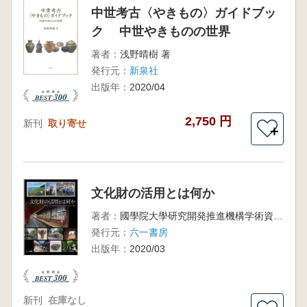
中世考古〈やきもの〉ガイドブッ
ク 中世やきものの世界
著者：
浅野晴樹 著
発行元：
新泉社
出版年：
2020/04
2,750 円
新刊
取り寄せ
＋
文化財の活用とは何か
著者：
國學院大學研究開発推進機構学術資料センター 編
発行元：
六一書房
出版年：
2020/03
新刊
在庫なし