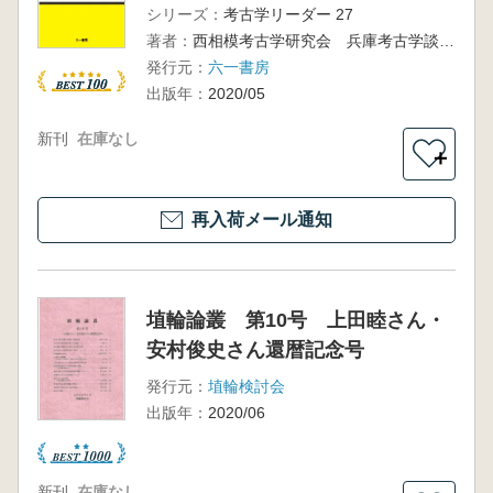
シリーズ：
考古学リーダー 27
著者：
西相模考古学研究会 兵庫考古学談話会 編
発行元：
六一書房
出版年：
2020/05
新刊
在庫なし
＋
再入荷メール通知
埴輪論叢 第10号 上田睦さん・
安村俊史さん還暦記念号
発行元：
埴輪検討会
出版年：
2020/06
新刊
在庫なし