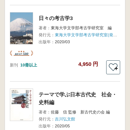
日々の考古学3
著者：
東海大学文学部考古学研究室 編
発行元：
東海大学文学部考古学研究室(発売:六一書房)
出版年：
2020/03
4,950 円
新刊
10冊以上
＋
テーマで学ぶ日本古代史 社会・
史料編
著者：
佐藤 信 監修 新古代史の会 編
発行元：
吉川弘文館
出版年：
2020/05