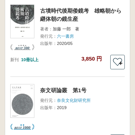
古墳時代後期倭鏡考 雄略朝から
継体朝の鏡生産
著者：
加藤 一郎 著
発行元：
六一書房
出版年：
2020/05
3,850 円
新刊
10冊以上
＋
奈文研論叢 第1号
発行元：
奈良文化財研究所
出版年：
2019