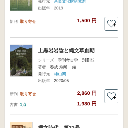
発行元：
奈良文化財研究所
出版年：
2019
1,500 円
新刊
取り寄せ
＋
上黒岩岩陰と縄文草創期
シリーズ：
季刊考古学 別冊32
著者：
春成 秀爾 編
発行元：
雄山閣
出版年：
2020/05
2,860 円
新刊
取り寄せ
＋
1,980 円
古書
1点
縄文時代 第31号