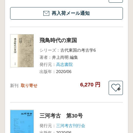
再入荷メール通知
飛鳥時代の東国
シリーズ：
古代東国の考古学6
著者：
井上尚明 編集
発行元：
高志書院
出版年：
2020/06
6,270 円
新刊
取り寄せ
＋
三河考古 第30号
発行元：
三河考古刊行会
出版年：
2020/06