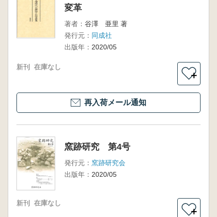
変革
著者：
谷澤 亜里 著
発行元：
同成社
出版年：
2020/05
新刊
在庫なし
＋
再入荷メール通知
窯跡研究 第4号
発行元：
窯跡研究会
出版年：
2020/05
新刊
在庫なし
＋