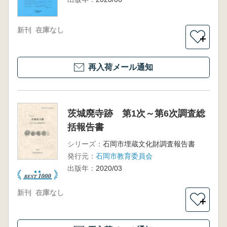
新刊
在庫なし
＋
再入荷メール通知
茨城廃寺跡 第1次～第6次調査総
括報告書
シリーズ：
石岡市埋蔵文化財調査報告書
発行元：
石岡市教育委員会
出版年：
2020/03
新刊
在庫なし
＋