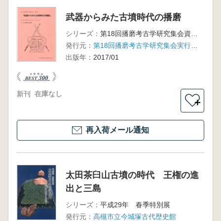
武器からみた古墳時代の播磨
シリーズ：
第18回播磨考古学研究集会資料集
発行元：
第18回播磨考古学研究集会実行委員会
出版年：
2017/01
新刊
在庫なし
＋
再入荷メール通知
太田茶臼山古墳の時代 王権の進
出と三島
シリーズ：
平成29年 春季特別展
発行元：
高槻市立今城塚古代歴史館