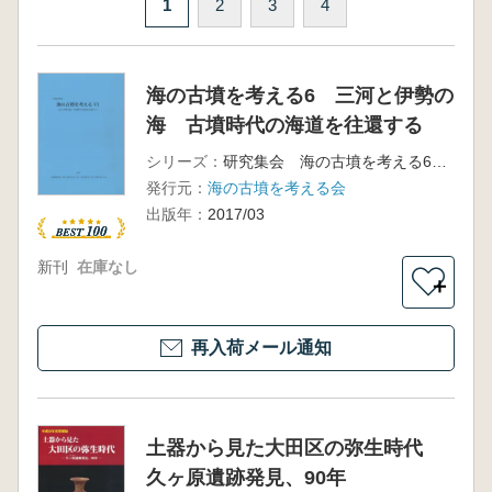
1
2
3
4
海の古墳を考える6 三河と伊勢の
海 古墳時代の海道を往還する
シリーズ：
研究集会 海の古墳を考える6 予稿集
発行元：
海の古墳を考える会
出版年：
2017/03
新刊
在庫なし
＋
再入荷メール通知
土器から見た大田区の弥生時代
久ヶ原遺跡発見、90年