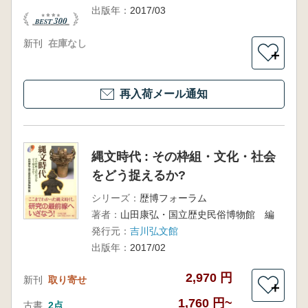
出版年：
2017/03
新刊
在庫なし
＋
再入荷メール通知
縄文時代 : その枠組・文化・社会
をどう捉えるか?
シリーズ：
歴博フォーラム
著者：
山田康弘・国立歴史民俗博物館 編
発行元：
吉川弘文館
出版年：
2017/02
2,970 円
新刊
取り寄せ
＋
1,760 円~
古書
2点