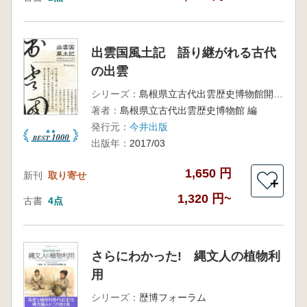
出雲国風土記 語り継がれる古代
の出雲
シリーズ：
島根県立古代出雲歴史博物館開館10周年記念企画展
著者：
島根県立古代出雲歴史博物館 編
発行元：
今井出版
出版年：
2017/03
1,650 円
新刊
取り寄せ
＋
1,320 円~
古書
4点
さらにわかった! 縄文人の植物利
用
シリーズ：
歴博フォーラム