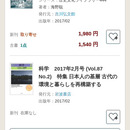
著者：
海野聡
発行元：
吉川弘文館
出版年：
2017/02
1,980 円
新刊
取り寄せ
＋
1,540 円
古書
1点
科学 2017年2月号 (Vol.87
No.2) 特集 日本人の基層 古代の
環境と暮らしを再構築する
発行元：
岩波書店
出版年：
2017/02
新刊
在庫なし
＋