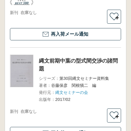
新刊
在庫なし
＋
再入荷メール通知
縄文前期中葉の型式間交渉の諸問
題
シリーズ：
第30回縄文セミナー資料集
著者：
谷藤保彦 関根愼二 編
発行元：
縄文セミナーの会
出版年：
2017/02
新刊
在庫なし
＋