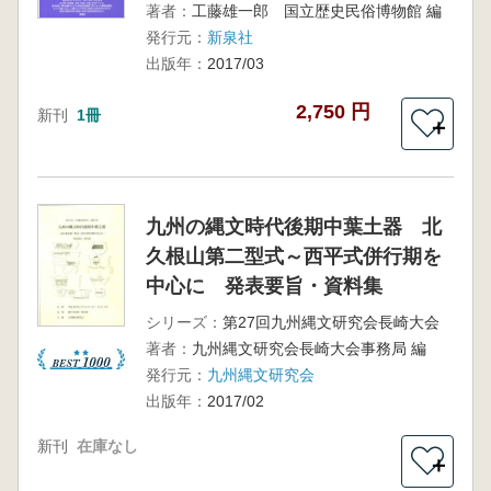
著者：
工藤雄一郎 国立歴史民俗博物館 編
発行元：
新泉社
出版年：
2017/03
2,750 円
新刊
1冊
＋
九州の縄文時代後期中葉土器 北
久根山第二型式～西平式併行期を
中心に 発表要旨・資料集
シリーズ：
第27回九州縄文研究会長崎大会
著者：
九州縄文研究会長崎大会事務局 編
発行元：
九州縄文研究会
出版年：
2017/02
新刊
在庫なし
＋