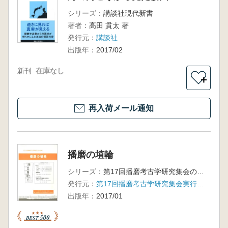
シリーズ：
講談社現代新書
著者：
高田 貫太 著
発行元：
講談社
出版年：
2017/02
新刊
在庫なし
＋
再入荷メール通知
播磨の埴輪
シリーズ：
第17回播磨考古学研究集会の記録
発行元：
第17回播磨考古学研究集会実行委員会
出版年：
2017/01