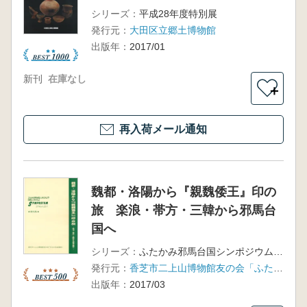
シリーズ：
平成28年度特別展
発行元：
大田区立郷土博物館
出版年：
2017/01
新刊
在庫なし
＋
再入荷メール通知
魏都・洛陽から『親魏倭王』印の
旅 楽浪・帯方・三韓から邪馬台
国へ
シリーズ：
ふたかみ邪馬台国シンポジウム17
発行元：
香芝市二上山博物館友の会「ふたかみ史遊会」
出版年：
2017/03