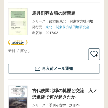
馬具副葬古墳の諸問題
シリーズ：
第22回東北・関東前方後円墳研究会大会
発行元：
東北・関東前方後円墳研究会
出版年：
2017/02
新刊
在庫なし
＋
再入荷メール通知
古代倭国北縁の軋轢と交流 入ノ
沢遺跡で何が起きたか
シリーズ：
季刊考古学 別冊24