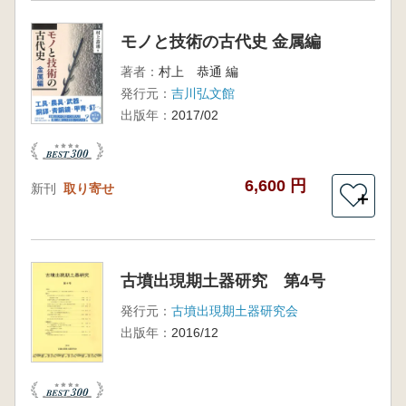
モノと技術の古代史 金属編
著者：
村上 恭通 編
発行元：
吉川弘文館
出版年：
2017/02
6,600 円
新刊
取り寄せ
＋
古墳出現期土器研究 第4号
発行元：
古墳出現期土器研究会
出版年：
2016/12