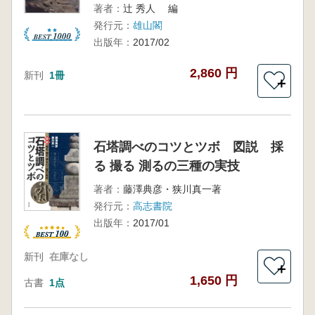
著者：
辻 秀人 編
発行元：
雄山閣
出版年：
2017/02
2,860 円
新刊
1冊
＋
石塔調べのコツとツボ 図説 採
る 撮る 測るの三種の実技
著者：
藤澤典彦・狭川真一著
発行元：
高志書院
出版年：
2017/01
新刊
在庫なし
＋
1,650 円
古書
1点