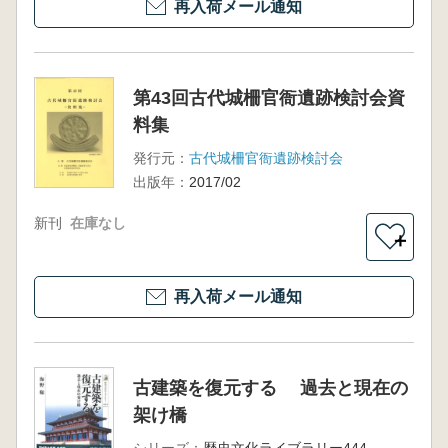
再入荷メール通知
第43回古代城柵官衙遺跡検討会資
料集
発行元：
古代城柵官衙遺跡検討会
出版年：
2017/02
新刊
在庫なし
＋
再入荷メール通知
古建築を復元する 過去と現在の
架け橋
シリーズ：
歴史文化ライブラリー444