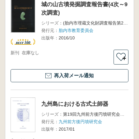
城の山古墳発掘調査報告書(4次～9
次調査)
シリーズ：
(胎内市埋蔵文化財調査報告第26集)
発行元：
胎内市教育委員会
出版年：
2016/10
新刊
在庫なし
＋
再入荷メール通知
九州島における古式土師器
シリーズ：
第19回九州前方後円墳研究会 長崎大会
発行元：
九州前方後円墳研究会
出版年：
2017/01