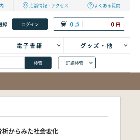
内
店舗情報・アクセス
よくある質問
0
0
登録
点
円
電子書籍
グッズ・他
詳細検索
分析からみた社会変化