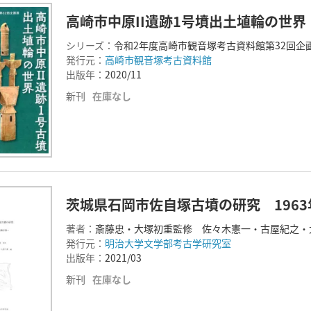
高崎市中原II遺跡1号墳出土埴輪の世界
シリーズ：
令和2年度高崎市観音塚考古資料館第32回企
発行元：
高崎市観音塚考古資料館
出版年：
2020/11
新刊
在庫なし
茨城県石岡市佐自塚古墳の研究 196
著者：
斎藤忠・大塚初重監修 佐々木憲一・古屋紀之・
発行元：
明治大学文学部考古学研究室
出版年：
2021/03
新刊
在庫なし