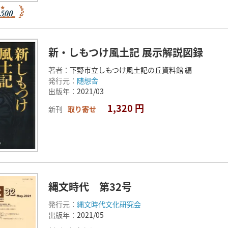
新・しもつけ風土記 展示解説図録
著者：
下野市立しもつけ風土記の丘資料館 編
発行元：
随想舎
出版年：
2021/03
1,320 円
新刊
取り寄せ
縄文時代 第32号
発行元：
縄文時代文化研究会
出版年：
2021/05