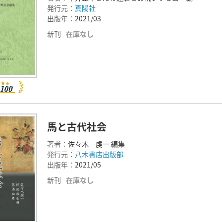
発行元：
真陽社
出版年：
2021/03
新刊
在庫なし
馬と古代社会
著者：
佐々木 虔一 編集
発行元：
八木書店出版部
出版年：
2021/05
新刊
在庫なし