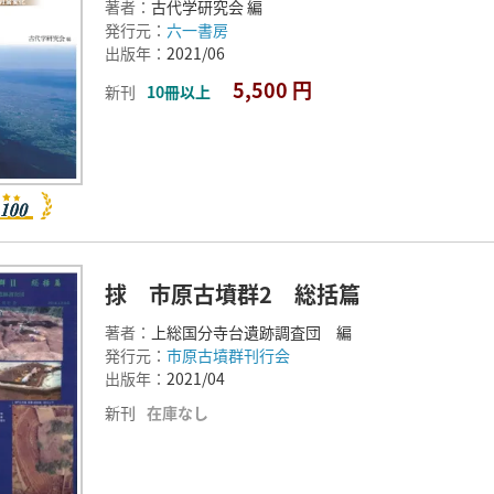
著者：
古代学研究会 編
発行元：
六一書房
出版年：
2021/06
5,500 円
新刊
10冊以上
捄 市原古墳群2 総括篇
著者：
上総国分寺台遺跡調査団 編
発行元：
市原古墳群刊行会
出版年：
2021/04
新刊
在庫なし