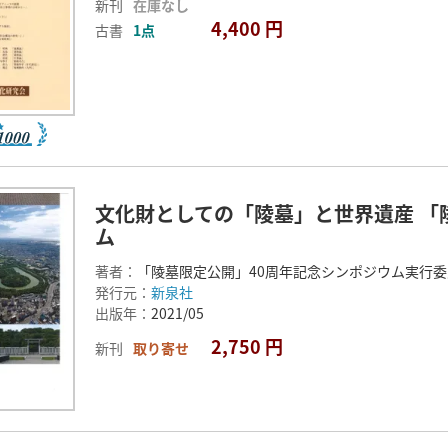
新刊
在庫なし
4,400 円
古書
1点
文化財としての「陵墓」と世界遺産 「
ム
著者：
「陵墓限定公開」40周年記念シンポジウム実行委
発行元：
新泉社
出版年：
2021/05
2,750 円
新刊
取り寄せ