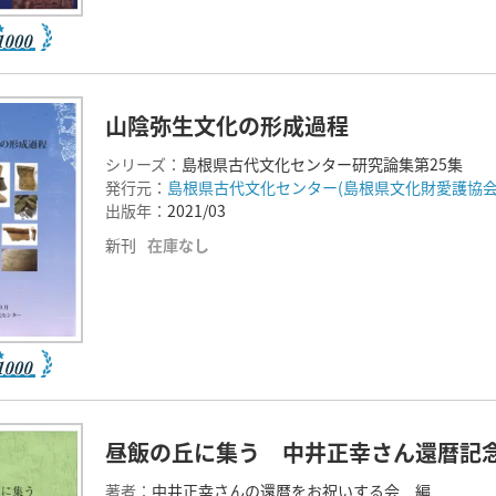
山陰弥生文化の形成過程
シリーズ：
島根県古代文化センター研究論集第25集
発行元：
島根県古代文化センター(島根県文化財愛護協会
出版年：
2021/03
新刊
在庫なし
昼飯の丘に集う 中井正幸さん還暦記
著者：
中井正幸さんの還暦をお祝いする会 編