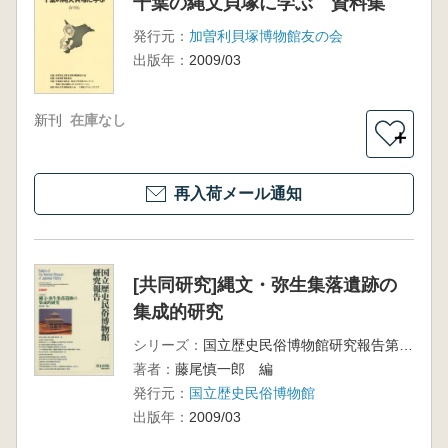
千葉の縄文貝塚に学ぶ 資料集
発行元：
加曽利貝塚博物館友の会
出版年：
2009/03
新刊
在庫なし
＋
再入荷メール通知
[共同研究]縄文・弥生集落遺跡の
集成的研究
シリーズ：
国立歴史民俗博物館研究報告第149集
著者：
藤尾慎一郎 編
発行元：
国立歴史民俗博物館
出版年：
2009/03