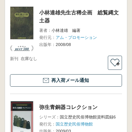
小林達雄先生古稀企画 総覧縄文
土器
著者：
小林達雄 編著
発行元：
アム・プロモーション
出版年：
2008/08
新刊
在庫なし
＋
再入荷メール通知
弥生青銅器コレクション
シリーズ：
国立歴史民俗博物館資料図録6
発行元：
国立歴史民俗博物館
出版年：
2009/03