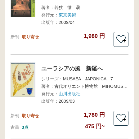
著者：
若狭 徹 著
発行元：
東京美術
出版年：
2009/04
1,980 円
新刊
取り寄せ
＋
ユーラシアの風 新羅へ
シリーズ：
MUSAEA JAPONICA 7
著者：
古代オリエント博物館 MIHOMUSEUM 編 山本孝文 監修
発行元：
山川出版社
出版年：
2009/03
1,780 円
新刊
取り寄せ
＋
475 円~
古書
3点