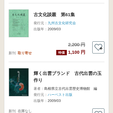
古文化談叢 第61集
発行元：
九州古文化研究会
出版年：
2009/03
2,200 円
＋
1,100 円
特価
新刊
取り寄せ
輝く出雲ブランド 古代出雲の玉
作り
著者：
島根県立古代出雲歴史博物館 編
発行元：
ハーベスト出版
出版年：
2009/03
新刊
在庫なし