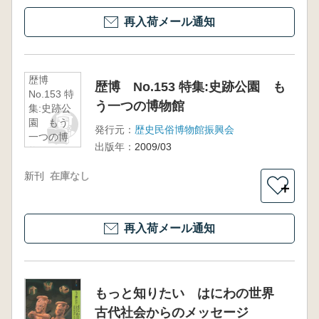
再入荷メール通知
歴博
歴博 No.153 特集:史跡公園 も
No.153 特
う一つの博物館
集:史跡公
園 もう
発行元：
歴史民俗博物館振興会
一つの博
出版年：
2009/03
物館
新刊
在庫なし
＋
再入荷メール通知
もっと知りたい はにわの世界
古代社会からのメッセージ