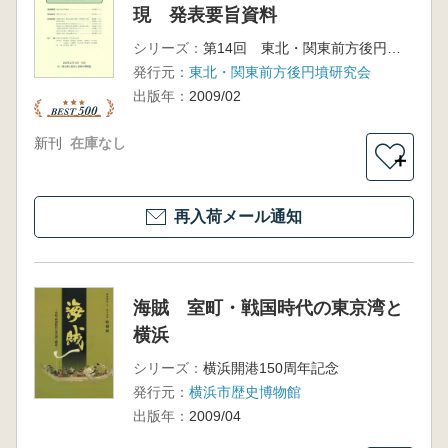
現 発表要旨資料
シリーズ：
第14回 東北・関東前方後円墳研究会大会
発行元：
東北・関東前方後円墳研究会
出版年：
2009/02
新刊
在庫なし
＋
再入荷メール通知
海賊 室町・戦国時代の東京湾と
横浜
シリーズ：
横浜開港150周年記念
発行元：
横浜市歴史博物館
出版年：
2009/04