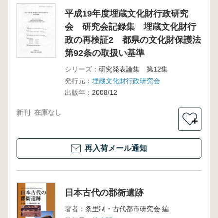
平成19年度埋蔵文化財行政研究
会 研究会記録集 埋蔵文化財行
政の再検証2 都県の文化財保護法
第92条の取扱い基準
シリーズ：
研究発表論集 第12集
発行元：
埋蔵文化財行政研究会
出版年：
2008/12
新刊
在庫なし
＋
再入荷メール通知
日本古代の郡衙遺跡
著者：
条里制・古代都市研究会 編