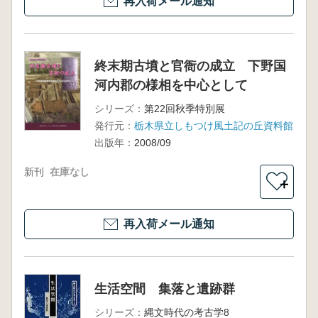
再入荷メール通知
終末期古墳と官衙の成立 下野国
河内郡の様相を中心として
シリーズ：
第22回秋季特別展
発行元：
栃木県立しもつけ風土記の丘資料館
出版年：
2008/09
新刊
在庫なし
＋
再入荷メール通知
生活空間 集落と遺跡群
シリーズ：
縄文時代の考古学8