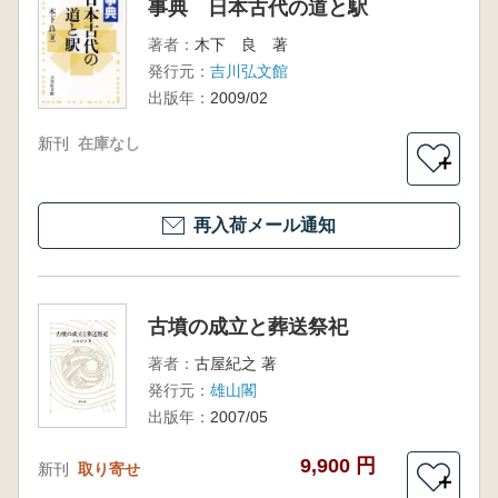
事典 日本古代の道と駅
著者：
木下 良 著
発行元：
吉川弘文館
出版年：
2009/02
新刊
在庫なし
＋
再入荷メール通知
古墳の成立と葬送祭祀
著者：
古屋紀之 著
発行元：
雄山閣
出版年：
2007/05
9,900 円
新刊
取り寄せ
＋