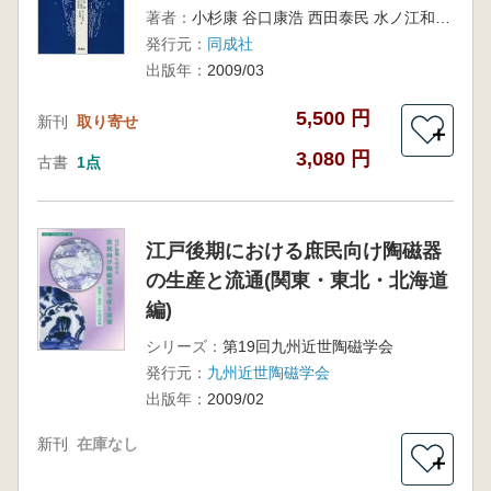
著者：
小杉康 谷口康浩 西田泰民 水ノ江和同 矢野健一編
発行元：
同成社
出版年：
2009/03
5,500 円
新刊
取り寄せ
＋
3,080 円
古書
1点
江戸後期における庶民向け陶磁器
の生産と流通(関東・東北・北海道
編)
シリーズ：
第19回九州近世陶磁学会
発行元：
九州近世陶磁学会
出版年：
2009/02
新刊
在庫なし
＋