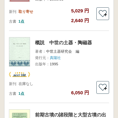
5,029 円
新刊
取り寄せ
＋
2,640 円
古書
1点
概説 中世の土器・陶磁器
著者：
中世土器研究会 編
発行元：
真陽社
出版年：
1995
新刊
在庫なし
＋
6,050 円
古書
1点
前期古墳の諸段階と大型古墳の出