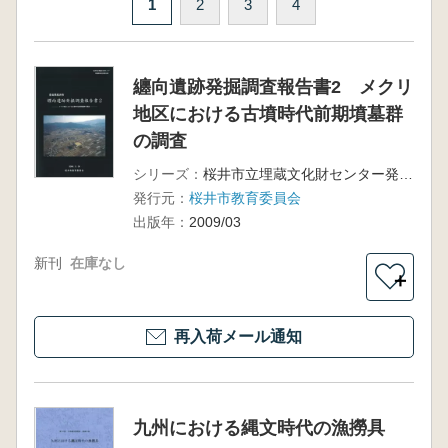
1
2
3
4
纏向遺跡発掘調査報告書2 メクリ
地区における古墳時代前期墳墓群
の調査
シリーズ：
桜井市立埋蔵文化財センター発掘調査報告書第32集
発行元：
桜井市教育委員会
出版年：
2009/03
新刊
在庫なし
＋
再入荷メール通知
九州における縄文時代の漁撈具