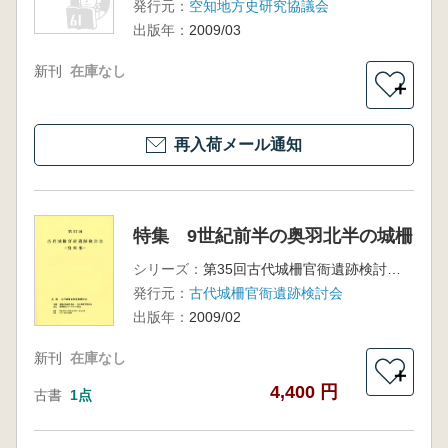
発行元：
空知地方史研究協議会
出版年：
2009/03
新刊
在庫なし
＋
再入荷メール通知
特集 9世紀前半の奥羽北半の城柵
シリーズ：
第35回古代城柵官衙遺跡検討会資料集
発行元：
古代城柵官衙遺跡検討会
出版年：
2009/02
新刊
在庫なし
＋
4,400 円
古書
1点