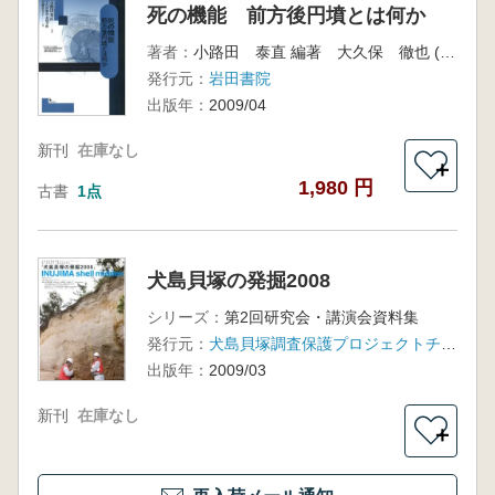
死の機能 前方後円墳とは何か
著者：
小路田 泰直 編著 大久保 徹也 (他)著
発行元：
岩田書院
出版年：
2009/04
新刊
在庫なし
＋
1,980 円
古書
1点
犬島貝塚の発掘2008
シリーズ：
第2回研究会・講演会資料集
発行元：
犬島貝塚調査保護プロジェクトチーム
出版年：
2009/03
新刊
在庫なし
＋