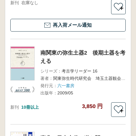
新刊
在庫なし
＋
再入荷メール通知
南関東の弥生土器2 後期土器を考
える
シリーズ：
考古学リーダー 16
著者：
関東弥生時代研究会 埼玉土器観会 八千代栗谷遺跡研究会 編
発行元：
六一書房
出版年：
2009/05
3,850 円
新刊
10冊以上
＋