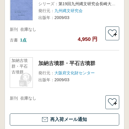
シリーズ：
第19回九州縄文研究会長崎大会
発行元：
九州縄文研究会
出版年：
2009/03
新刊
在庫なし
＋
4,950 円
古書
1点
加納古墳
加納古墳群・平石古墳群
群・平石
古墳群
発行元：
大阪府文化財センター
出版年：
2009/03
新刊
在庫なし
＋
再入荷メール通知