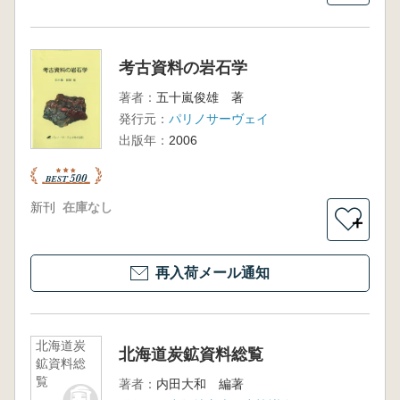
考古資料の岩石学
著者：
五十嵐俊雄 著
発行元：
パリノサーヴェイ
出版年：
2006
新刊
在庫なし
＋
再入荷メール通知
北海道炭
北海道炭鉱資料総覧
鉱資料総
覧
著者：
内田大和 編著