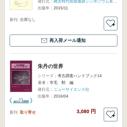
発行元：
縄文時代前期遺跡シンポジウム実行委員会
出版年：
2015/11
新刊
在庫なし
＋
再入荷メール通知
朱丹の世界
シリーズ：
考古調査ハンドブック14
著者：
市毛 勲 編
発行元：
ニューサイエンス社
出版年：
2016/04
3,080 円
新刊
取り寄せ
＋