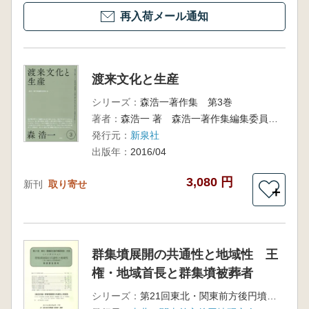
再入荷メール通知
渡来文化と生産
シリーズ：
森浩一著作集 第3巻
著者：
森浩一 著 森浩一著作集編集委員会 編
発行元：
新泉社
出版年：
2016/04
3,080 円
新刊
取り寄せ
＋
群集墳展開の共通性と地域性 王
権・地域首長と群集墳被葬者
シリーズ：
第21回東北・関東前方後円墳研究会大会