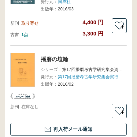
発行元：
同成社
出版年：
2016/03
4,400 円
新刊
取り寄せ
＋
3,300 円
古書
1点
播磨の埴輪
シリーズ：
第17回播磨考古学研究集会資料集
発行元：
第17回播磨考古学研究集会実行委員会
出版年：
2016/02
新刊
在庫なし
＋
再入荷メール通知