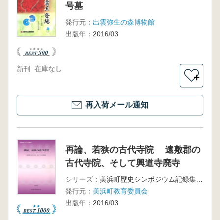
号墓
発行元：
出雲弥生の森博物館
出版年：
2016/03
新刊
在庫なし
＋
再入荷メール通知
再論、若狭の古代寺院 遠敷郡の
古代寺院、そして興道寺廃寺
シリーズ：
美浜町歴史シンポジウム記録集10
発行元：
美浜町教育委員会
出版年：
2016/03