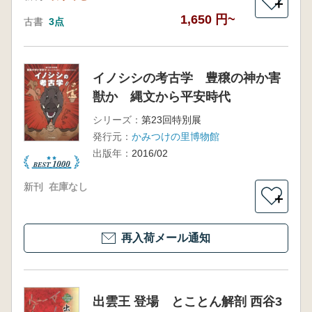
＋
1,650 円~
古書
3点
イノシシの考古学 豊穣の神か害
獣か 縄文から平安時代
シリーズ：
第23回特別展
発行元：
かみつけの里博物館
出版年：
2016/02
新刊
在庫なし
＋
再入荷メール通知
出雲王 登場 とことん解剖 西谷3