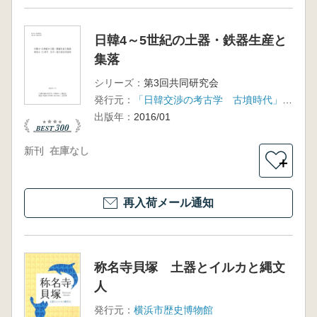
日韓4～5世紀の土器・鉄器生産と
集落
シリーズ：
第3回共同研究会
発行元：
「日韓交渉の考古学 古墳時代」研究会
出版年：
2016/01
新刊
在庫なし
＋
再入荷メール通知
称名寺貝塚 土器とイルカと縄文
人
発行元：
横浜市歴史博物館