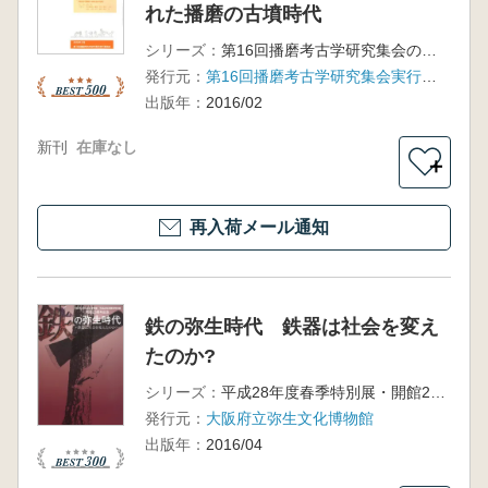
れた播磨の古墳時代
シリーズ：
第16回播磨考古学研究集会の記録
発行元：
第16回播磨考古学研究集会実行委員会
出版年：
2016/02
新刊
在庫なし
＋
再入荷メール通知
鉄の弥生時代 鉄器は社会を変え
たのか?
シリーズ：
平成28年度春季特別展・開館25周年記念
発行元：
大阪府立弥生文化博物館
出版年：
2016/04