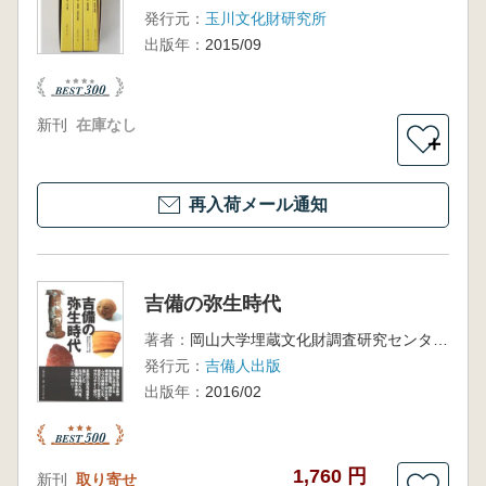
発行元：
玉川文化財研究所
出版年：
2015/09
新刊
在庫なし
＋
再入荷メール通知
吉備の弥生時代
著者：
岡山大学埋蔵文化財調査研究センター 編
発行元：
吉備人出版
出版年：
2016/02
1,760 円
新刊
取り寄せ