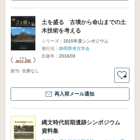
土を盛る 古墳から命山までの土
木技術を考える
シリーズ：
2015年度シンポジウム
発行元：
静岡県考古学会
出版年：
2016/03
新刊
在庫なし
＋
再入荷メール通知
縄文時代前期遺跡シンポジウム
資料集