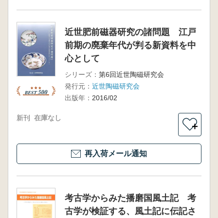
近世肥前磁器研究の諸問題 江戸
前期の廃棄年代が判る新資料を中
心として
シリーズ：
第6回近世陶磁研究会
発行元：
近世陶磁研究会
出版年：
2016/02
新刊
在庫なし
＋
再入荷メール通知
考古学からみた播磨国風土記 考
古学が検証する、風土記に伝記さ