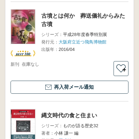
古墳とは何か 葬送儀礼からみた
古墳
シリーズ：
平成28年度春季特別展
発行元：
大阪府立近つ飛鳥博物館
出版年：
2016/04
新刊
在庫なし
＋
再入荷メール通知
縄文時代の食と住まい
シリーズ：
ものが語る歴史32
著者：
小林 謙一 編