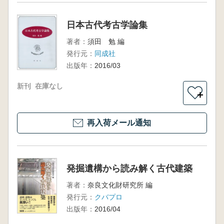
日本古代考古学論集
著者：
須田 勉 編
発行元：
同成社
出版年：
2016/03
新刊
在庫なし
＋
再入荷メール通知
発掘遺構から読み解く古代建築
著者：
奈良文化財研究所 編
発行元：
クバプロ
出版年：
2016/04