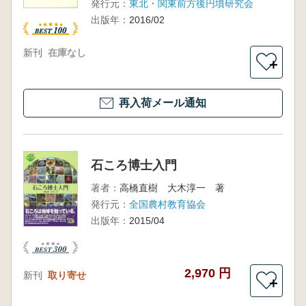
発行元：
東北・関東前方後円墳研究会
出版年：
2016/02
新刊
在庫なし
＋
再入荷メール通知
石ころ博士入門
著者：
高橋直樹 大木淳一 著
発行元：
全国農村教育協会
出版年：
2015/04
2,970 円
新刊
取り寄せ
＋