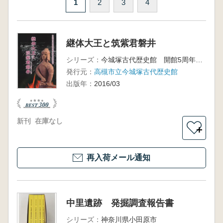
1
2
3
4
継体大王と筑紫君磐井
シリーズ：
今城塚古代歴史館 開館5周年記念特別展
発行元：
高槻市立今城塚古代歴史館
出版年：
2016/03
新刊
在庫なし
＋
再入荷メール通知
中里遺跡 発掘調査報告書
シリーズ：
神奈川県小田原市