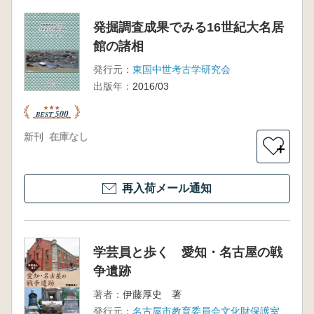
発掘調査成果でみる16世紀大名居
館の諸相
発行元：
東国中世考古学研究会
出版年：
2016/03
新刊
在庫なし
＋
再入荷メール通知
学芸員と歩く 愛知・名古屋の戦
争遺跡
著者：
伊藤厚史 著
発行元：
名古屋市教育委員会文化財保護室 六一書房