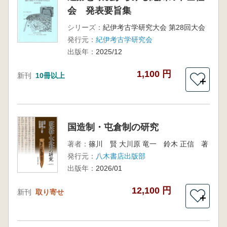
会 発表要旨集
シリーズ：
紀伊考古学研究大会 第28回大会
発行元：
紀伊考古学研究会
出版年：
2025/12
1,100 円
新刊
10冊以上
＋
国造制・屯倉制の研究
著者：
篠川 賢 大川原 竜一 鈴木 正信 著
発行元：
八木書店出版部
出版年：
2026/01
12,100 円
新刊
取り寄せ
＋