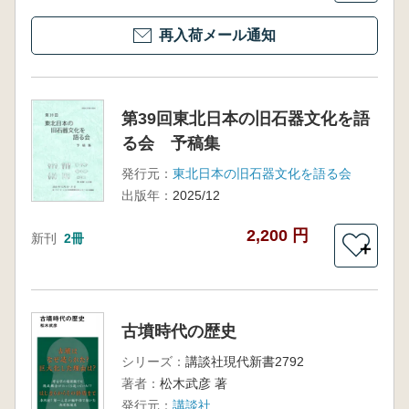
再入荷メール通知
第39回東北日本の旧石器文化を語
る会 予稿集
発行元：
東北日本の旧石器文化を語る会
出版年：
2025/12
2,200 円
新刊
2冊
＋
古墳時代の歴史
シリーズ：
講談社現代新書2792
著者：
松木武彦 著
発行元：
講談社