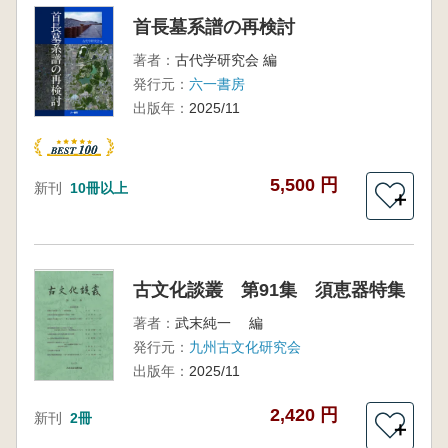
首長墓系譜の再検討
著者：
古代学研究会 編
発行元：
六一書房
出版年：
2025/11
5,500 円
新刊
10冊以上
＋
古文化談叢 第91集 須恵器特集
著者：
武末純一 編
発行元：
九州古文化研究会
出版年：
2025/11
2,420 円
新刊
2冊
＋