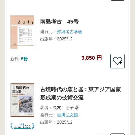
南島考古 45号
発行元：
沖縄考古学会
出版年：
2025/12
3,850 円
新刊
5冊
＋
古墳時代の窯と器 : 東アジア国家
形成期の技術交流
著者：
長友 朋子 著
発行元：
吉川弘文館
出版年：
2025/12