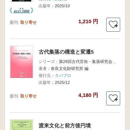
出版年：
2025/10
1,210 円
新刊
取り寄せ
＋
古代集落の構造と変遷5
シリーズ：
第28回古代官衙・集落研究会報告書
著者：
奈良文化財研究所 編
発行元：
クバプロ
出版年：
2025/12
4,180 円
新刊
取り寄せ
＋
渡来文化と前方後円墳