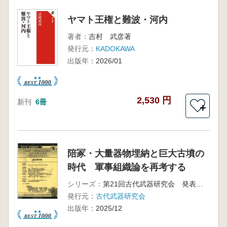
ヤマト王権と難波・河内
著者：
吉村 武彦著
発行元：
KADOKAWA
出版年：
2026/01
2,530 円
新刊
6冊
＋
陪冢・大量器物埋納と巨大古墳の
時代 軍事組織論を再考する
シリーズ：
第21回古代武器研究会 発表資料集
発行元：
古代武器研究会
出版年：
2025/12