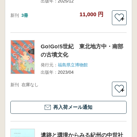
出版年：
2025/12
11,000 円
新刊
3冊
＋
Go!Go!5世紀 東北地方中・南部
の古墳文化
発行元：
福島県立博物館
出版年：
2023/04
新刊
在庫なし
＋
再入荷メール通知
遺跡と環境からみる紀州の中世社