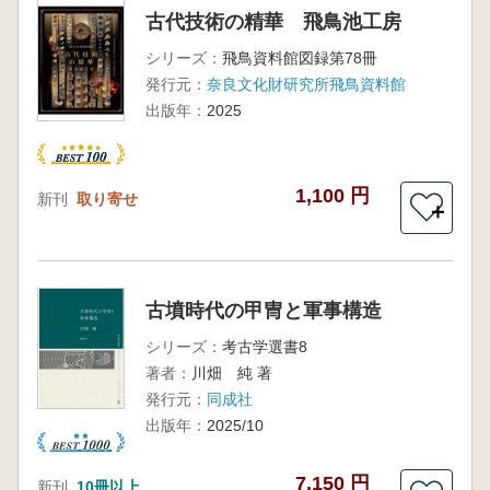
古代技術の精華 飛鳥池工房
シリーズ：
飛鳥資料館図録第78冊
発行元：
奈良文化財研究所飛鳥資料館
出版年：
2025
1,100 円
新刊
取り寄せ
＋
古墳時代の甲冑と軍事構造
シリーズ：
考古学選書8
著者：
川畑 純 著
発行元：
同成社
出版年：
2025/10
7,150 円
新刊
10冊以上