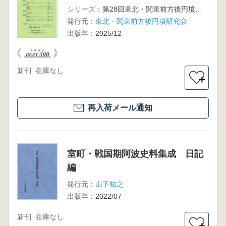
シリーズ：
第28回東北・関東前方後円墳研究会大会
発行元：
東北・関東前方後円墳研究会
出版年：
2025/12
新刊
在庫なし
＋
再入荷メール通知
室町・戦国期阿波史料集成 日記
編
発行元：
山下知之
出版年：
2022/07
新刊
在庫なし
＋