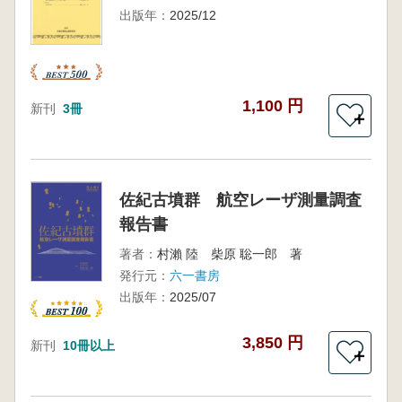
出版年：
2025/12
1,100 円
新刊
3冊
＋
佐紀古墳群 航空レーザ測量調査
報告書
著者：
村瀨 陸 柴原 聡一郎 著
発行元：
六一書房
出版年：
2025/07
3,850 円
新刊
10冊以上
＋