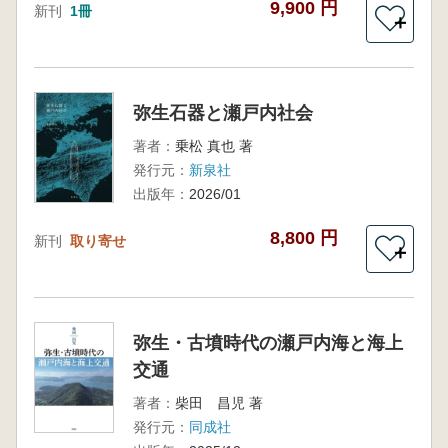
9,900 円
新刊
1冊
＋
弥生石器と瀬戸内社会
著者：
乗松 真也 著
発行元：
新泉社
出版年：
2026/01
8,800 円
新刊
取り寄せ
＋
弥生・古墳時代の瀬戸内海と海上
交通
著者：
柴田 昌児 著
発行元：
同成社