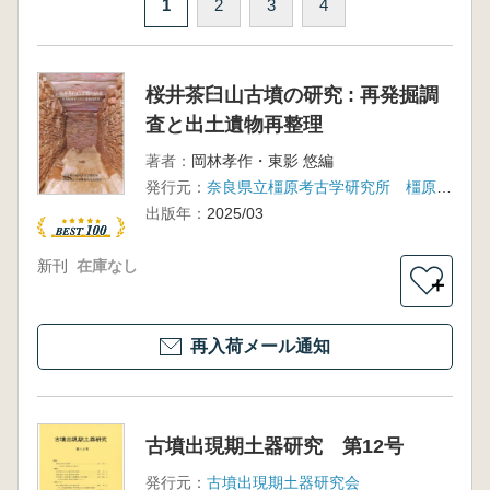
1
2
3
4
桜井茶臼山古墳の研究 : 再発掘調
査と出土遺物再整理
著者：
岡林孝作・東影 悠編
発行元：
奈良県立橿原考古学研究所 橿原考古文化財団
出版年：
2025/03
新刊
在庫なし
＋
再入荷メール通知
古墳出現期土器研究 第12号
発行元：
古墳出現期土器研究会