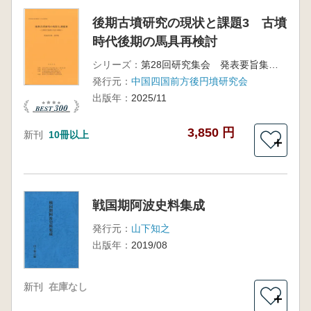
後期古墳研究の現状と課題3 古墳
時代後期の馬具再検討
シリーズ：
第28回研究集会 発表要旨集・資料集
発行元：
中国四国前方後円墳研究会
出版年：
2025/11
3,850 円
新刊
10冊以上
＋
戦国期阿波史料集成
発行元：
山下知之
出版年：
2019/08
新刊
在庫なし
＋