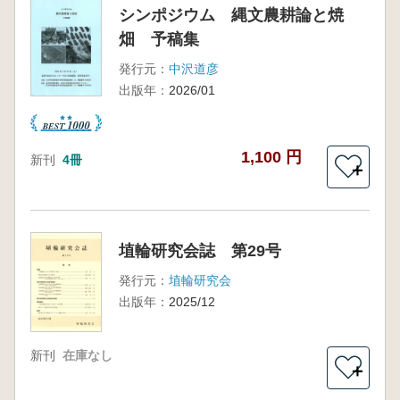
シンポジウム 縄文農耕論と焼
畑 予稿集
発行元：
中沢道彦
出版年：
2026/01
1,100 円
新刊
4冊
＋
埴輪研究会誌 第29号
発行元：
埴輪研究会
出版年：
2025/12
新刊
在庫なし
＋