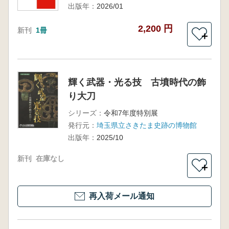
出版年：
2026/01
2,200 円
新刊
1冊
＋
輝く武器・光る技 古墳時代の飾
り大刀
シリーズ：
令和7年度特別展
発行元：
埼玉県立さきたま史跡の博物館
出版年：
2025/10
新刊
在庫なし
＋
再入荷メール通知