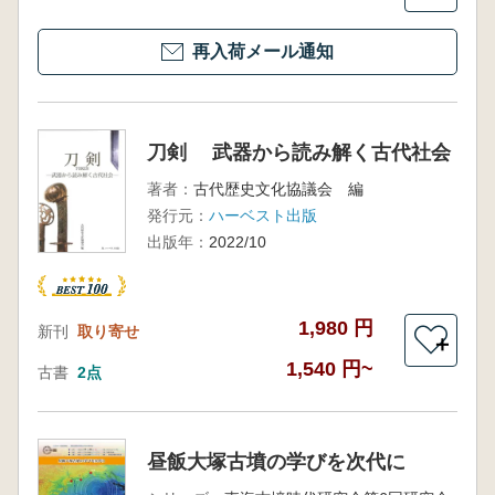
再入荷メール通知
刀剣 武器から読み解く古代社会
著者：
古代歴史文化協議会 編
発行元：
ハーベスト出版
出版年：
2022/10
1,980 円
新刊
取り寄せ
＋
1,540 円~
古書
2点
昼飯大塚古墳の学びを次代に