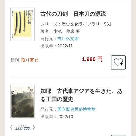
古代の刀剣 日本刀の源流
シリーズ：
歴史文化ライブラリー561
著者：
小池 伸彦 著
発行元：
吉川弘文館
出版年：
2022/11
1,980 円
新刊
取り寄せ
＋
加耶 古代東アジアを生きた、あ
る王国の歴史
発行元：
国立歴史民俗博物館
出版年：
2022/10