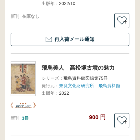
出版年：
2022/10
新刊
在庫なし
＋
再入荷メール通知
飛鳥美人 高松塚古墳の魅力
シリーズ：
飛鳥資料館図録第75冊
発行元：
奈良文化財研究所 飛鳥資料館
出版年：
2022
900 円
新刊
3冊
＋