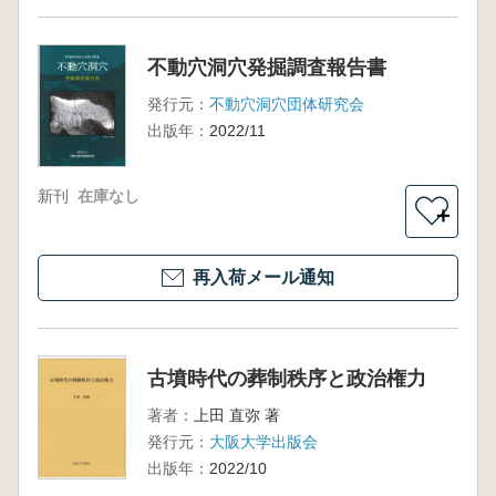
不動穴洞穴発掘調査報告書
発行元：
不動穴洞穴団体研究会
出版年：
2022/11
新刊
在庫なし
＋
再入荷メール通知
古墳時代の葬制秩序と政治権力
著者：
上田 直弥 著
発行元：
大阪大学出版会
出版年：
2022/10