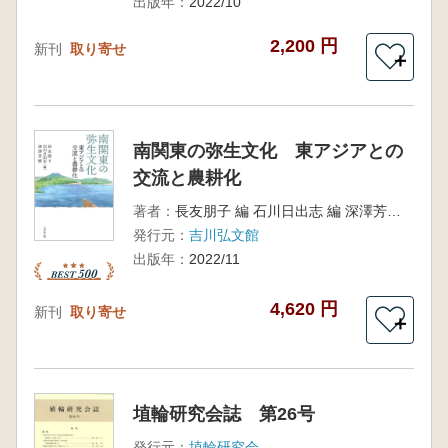
出版年：
2022/10
2,200 円
新刊
取り寄せ
＋
南関東の弥生文化 東アジアとの
交流と農耕化
著者：
長友朋子 編 石川日出志 編 深澤芳樹 編
発行元：
吉川弘文館
出版年：
2022/11
4,620 円
新刊
取り寄せ
＋
埴輪研究会誌 第26号
発行元：
埴輪研究会