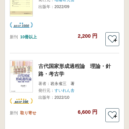
出版年：
2022/09
2,200 円
新刊
10冊以上
＋
古代国家形成過程論 理論・針
路・考古学
著者：
岩永省三 著
発行元：
すいれん舎
出版年：
2022/10
6,600 円
新刊
取り寄せ
＋