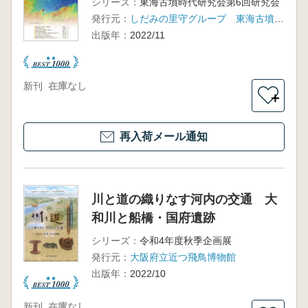
シリーズ：
東海古墳時代研究会第6回研究会
発行元：
しだみの里守グループ 東海古墳時代研究会
出版年：
2022/11
新刊
在庫なし
＋
再入荷メール通知
川と道の織りなす河内の交通 大
和川と船橋・国府遺跡
シリーズ：
令和4年度秋季企画展
発行元：
大阪府立近つ飛鳥博物館
出版年：
2022/10
新刊
在庫なし