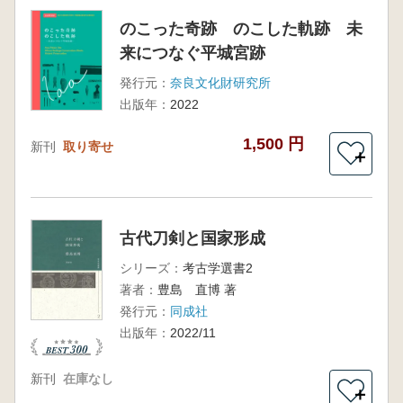
のこった奇跡 のこした軌跡 未
来につなぐ平城宮跡
発行元：
奈良文化財研究所
出版年：
2022
1,500 円
新刊
取り寄せ
＋
古代刀剣と国家形成
シリーズ：
考古学選書2
著者：
豊島 直博 著
発行元：
同成社
出版年：
2022/11
新刊
在庫なし
＋