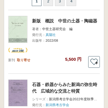
1
2
3
4
新版 概説 中世の土器・陶磁器
著者：
中世土器研究会 編
発行元：
真陽社
出版年：
2022/08
5,500 円
新刊
取り寄せ
＋
石器・鉄器からみた新潟の弥生時
代 広域的な交流と特質
シリーズ：
新潟県考古学会2022年度秋季シンポジウム発表要旨
発行元：
新潟県考古学会