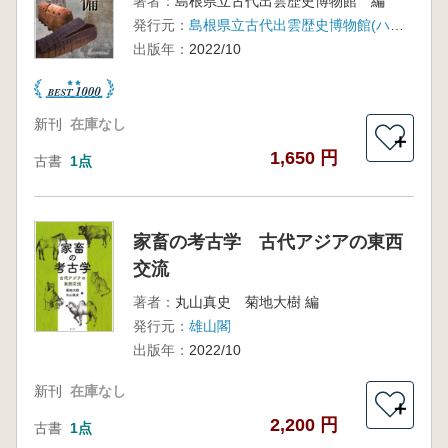
著者：
島根県立古代出雲歴史博物館 編
発行元：
島根県立古代出雲歴史博物館(ハーベスト出版)
出版年：
2022/10
新刊
在庫なし
＋
1,650 円
古書
1点
家畜の考古学 古代アジアの東西
交流
著者：
丸山真史 菊地大樹 編
発行元：
雄山閣
出版年：
2022/10
新刊
在庫なし
＋
2,200 円
古書
1点