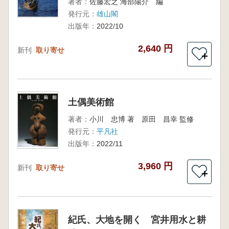
著者：
佐藤宏之 海部陽介 編
発行元：
雄山閣
出版年：
2022/10
2,640 円
新刊
取り寄せ
＋
土偶美術館
著者：
小川 忠博 著 原田 昌幸 監修
発行元：
平凡社
出版年：
2022/11
3,960 円
新刊
取り寄せ
＋
紀氏、大地を開く 宮井用水と耕