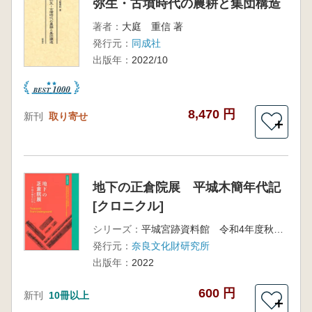
弥生・古墳時代の農耕と集団構造
著者：
大庭 重信 著
発行元：
同成社
出版年：
2022/10
8,470 円
新刊
取り寄せ
＋
地下の正倉院展 平城木簡年代記
[クロニクル]
シリーズ：
平城宮跡資料館 令和4年度秋期特別展
発行元：
奈良文化財研究所
出版年：
2022
600 円
新刊
10冊以上
＋