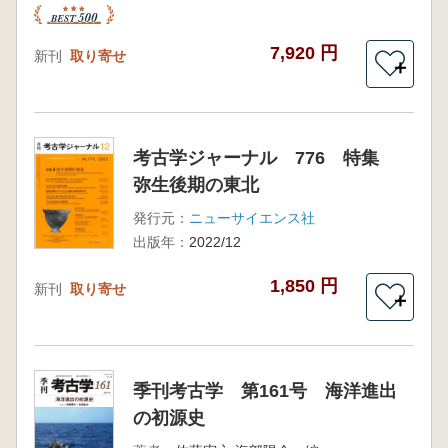
7,920 円
新刊
取り寄せ
＋
考古学ジャーナル 776 特集
弥生後期の東北
発行元：
ニューサイエンス社
出版年：
2022/12
1,850 円
新刊
取り寄せ
＋
季刊考古学 第161号 海洋進出
の初源史