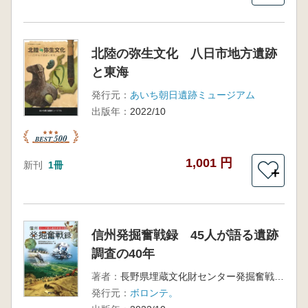
北陸の弥生文化 八日市地方遺跡
と東海
発行元：
あいち朝日遺跡ミュージアム
出版年：
2022/10
1,001 円
新刊
1冊
＋
信州発掘奮戦録 45人が語る遺跡
調査の40年
著者：
長野県埋蔵文化財センター発掘奮戦録編集委員会 編
発行元：
ボロンテ。