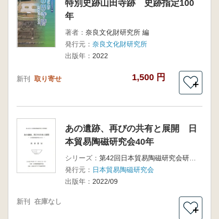
特別史跡山田寺跡 史跡指定100
年
著者：
奈良文化財研究所 編
発行元：
奈良文化財研究所
出版年：
2022
1,500 円
新刊
取り寄せ
＋
あの遺跡、再びの共有と展開 日
本貿易陶磁研究会40年
シリーズ：
第42回日本貿易陶磁研究会研究集会資料集
発行元：
日本貿易陶磁研究会
出版年：
2022/09
新刊
在庫なし
＋