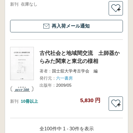
新刊
在庫なし
＋
再入荷メール通知
古代社会と地域間交流 土師器か
らみた関東と東北の様相
著者：
国士舘大学考古学会 編
発行元：
六一書房
出版年：
2009/05
5,830 円
新刊
10冊以上
＋
全100件中 1 - 30件を表示