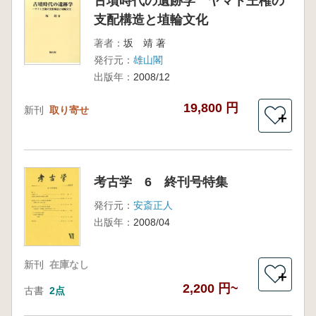
古墳時代の遺跡学 ヤマト王権の
支配構造と埴輪文化
著者：
坂 靖 著
発行元：
雄山閣
出版年：
2008/12
19,800 円
新刊
取り寄せ
＋
考古学 6 終刊号特集
発行元：
安斎正人
出版年：
2008/04
新刊
在庫なし
＋
2,200 円~
古書
2点