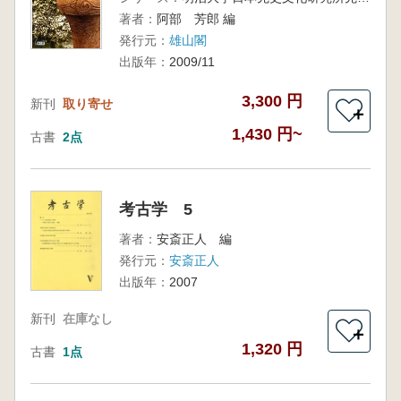
著者：
阿部 芳郎 編
発行元：
雄山閣
出版年：
2009/11
3,300 円
新刊
取り寄せ
＋
1,430 円~
古書
2点
考古学 5
著者：
安斎正人 編
発行元：
安斎正人
出版年：
2007
新刊
在庫なし
＋
1,320 円
古書
1点