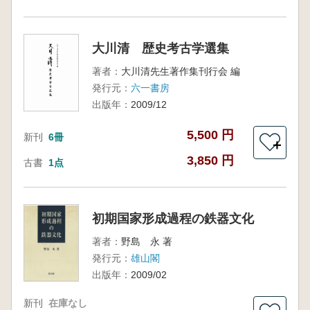
大川清 歴史考古学選集
著者：
大川清先生著作集刊行会 編
発行元：
六一書房
出版年：
2009/12
5,500 円
新刊
6冊
＋
3,850 円
古書
1点
初期国家形成過程の鉄器文化
著者：
野島 永 著
発行元：
雄山閣
出版年：
2009/02
新刊
在庫なし