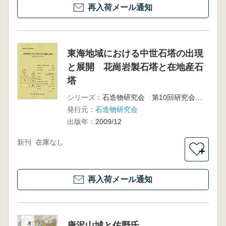
再入荷メール通知
東海地域における中世石塔の出現
と展開 花崗岩製石塔と在地産石
塔
シリーズ：
石造物研究会 第10回研究会資料
発行元：
石造物研究会
出版年：
2009/12
新刊
在庫なし
＋
再入荷メール通知
唐沢山城と佐野氏