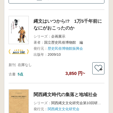
縄文はいつから!? 1万5千年前に
なにがおこったのか
シリーズ：
企画展示
著者：
国立歴史民俗博物館 編
発行元：
歴史民俗博物館振興会
出版年：
2009/10
新刊
在庫なし
＋
3,850 円~
古書
5点
関西縄文時代の集落と地域社会
シリーズ：
関西縄文文化研究会第10回研究集会
発行元：
関西縄文文化研究会