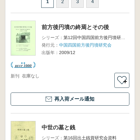
1
2
3
4
前方後円墳の終焉とその後
シリーズ：
第12回中国四国前方後円墳研究会(広島大会)
発行元：
中国四国前方後円墳研究会
出版年：
2009/12
新刊
在庫なし
＋
再入荷メール通知
中世の墓と銭
シリーズ：
第16回出土銭貨研究会資料