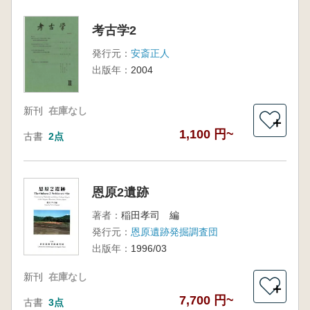
考古学2
発行元：
安斎正人
出版年：
2004
新刊
在庫なし
＋
1,100 円~
古書
2点
恩原2遺跡
著者：
稲田孝司 編
発行元：
恩原遺跡発掘調査団
出版年：
1996/03
新刊
在庫なし
＋
7,700 円~
古書
3点