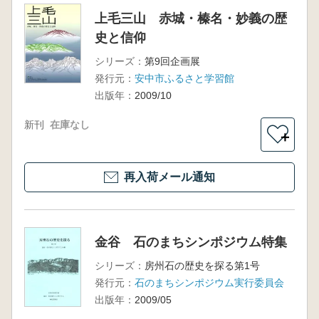
上毛三山 赤城・榛名・妙義の歴
史と信仰
シリーズ：
第9回企画展
発行元：
安中市ふるさと学習館
出版年：
2009/10
新刊
在庫なし
＋
再入荷メール通知
金谷 石のまちシンポジウム特集
シリーズ：
房州石の歴史を探る第1号
発行元：
石のまちシンポジウム実行委員会
出版年：
2009/05