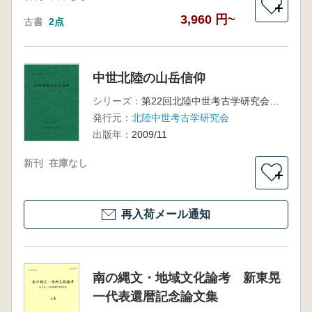
＋
3,960 円~
古書
2点
中世北陸の山岳信仰
シリーズ：
第22回北陸中世考古学研究会資料集
発行元：
北陸中世考古学研究会
出版年：
2009/11
新刊
在庫なし
＋
再入荷メール通知
南の縄文・地域文化論考 新東晃
一代表還暦記念論文集