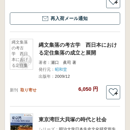
＋
再入荷メール通知
縄文集落
縄文集落の考古学 西日本におけ
の考古
る定住集落の成立と展開
学 西日
本におけ
著者：
瀬口 眞司 著
る定住集
発行元：
昭和堂
落の成立
出版年：
2009/12
と展開
6,050 円
新刊
取り寄せ
＋
東京湾巨大貝塚の時代と社会
シリーズ：
明治大学日本先史文化研究所先史文化研究の新視点 1