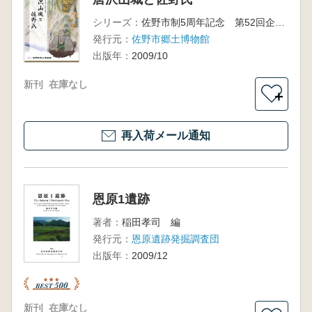
シリーズ：
佐野市制5周年記念 第52回企画展
発行元：
佐野市郷土博物館
出版年：
2009/10
新刊
在庫なし
＋
再入荷メール通知
恩原1遺跡
著者：
稲田孝司 編
発行元：
恩原遺跡発掘調査団
出版年：
2009/12
新刊
在庫なし