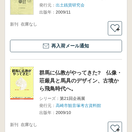
発行元：
出土銭貨研究会
出版年：
2009/11
新刊
在庫なし
＋
再入荷メール通知
群馬に仏教がやってきた? 仏像・
荘厳具と馬具のデザイン、古墳か
ら飛鳥時代へ。
シリーズ：
第21回企画展
発行元：
高崎市観音塚考古資料館
出版年：
2009/10
新刊
在庫なし
＋