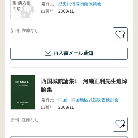
集:前方後
発行元：
歴史民俗博物館振興会
円墳
出版年：
2009/11
新刊
在庫なし
＋
再入荷メール通知
西国城館論集1 河瀬正利先生追悼
論集
発行元：
中国・四国地区城館調査検討会
出版年：
2009/11
新刊
在庫なし
＋