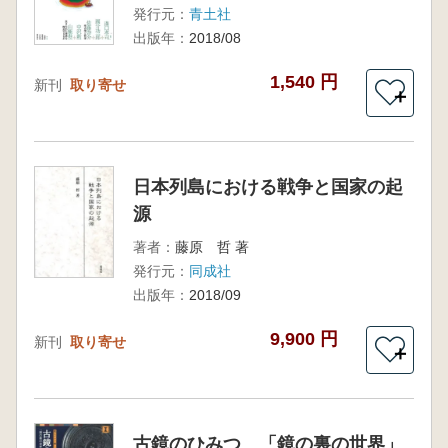
発行元：
青土社
出版年：
2018/08
1,540 円
新刊
取り寄せ
＋
日本列島における戦争と国家の起
源
著者：
藤原 哲 著
発行元：
同成社
出版年：
2018/09
9,900 円
新刊
取り寄せ
＋
古鏡のひみつ 「鏡の裏の世界」