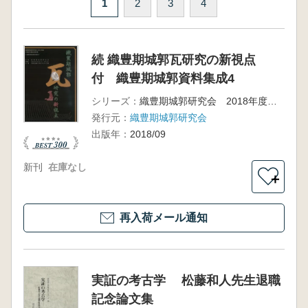
1
2
3
4
続 織豊期城郭瓦研究の新視点
付 織豊期城郭資料集成4
シリーズ：
織豊期城郭研究会 2018年度京都研究集会資料集
発行元：
織豊期城郭研究会
出版年：
2018/09
新刊
在庫なし
＋
再入荷メール通知
実証の考古学 松藤和人先生退職
記念論文集