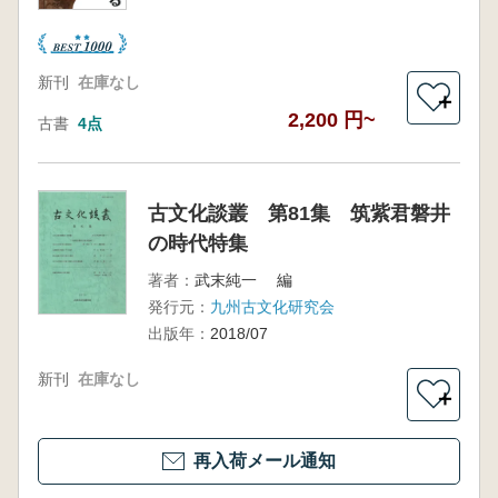
新刊
在庫なし
＋
2,200 円~
古書
4点
古文化談叢 第81集 筑紫君磐井
の時代特集
著者：
武末純一 編
発行元：
九州古文化研究会
出版年：
2018/07
新刊
在庫なし
＋
再入荷メール通知