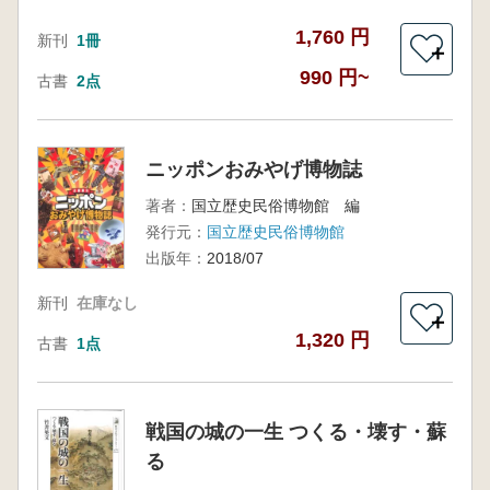
1,760 円
新刊
1冊
＋
990 円~
古書
2点
ニッポンおみやげ博物誌
著者：
国立歴史民俗博物館 編
発行元：
国立歴史民俗博物館
出版年：
2018/07
新刊
在庫なし
＋
1,320 円
古書
1点
戦国の城の一生 つくる・壊す・蘇
る