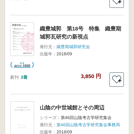
＋
織豊城郭 第18号 特集 織豊期
城郭瓦研究の新視点
発行元：
織豊期城郭研究会
出版年：
2018/09
3,850 円
新刊
2冊
＋
山陰の中世城館とその周辺
シリーズ：
第46回山陰考古学研究集会
発行元：
第46回山陰考古学研究集会事務局
出版年：
2018/09