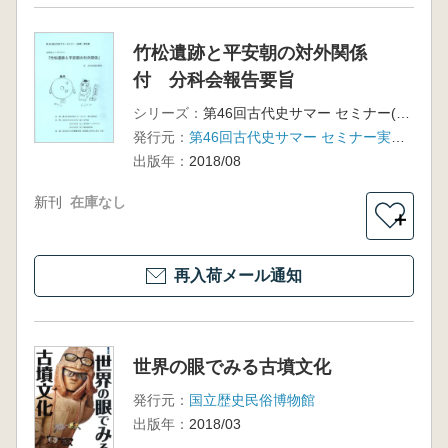
竹松遺跡と平安朝の対外関係
付 分科会報告要旨
シリーズ：
第46回古代史サマー セミナー(長崎)資料集
発行元：
第46回古代史サマー セミナー実行委員会事務局
出版年：
2018/08
新刊
在庫なし
＋
再入荷メール通知
世界の眼でみる古墳文化
発行元：
国立歴史民俗博物館
出版年：
2018/03