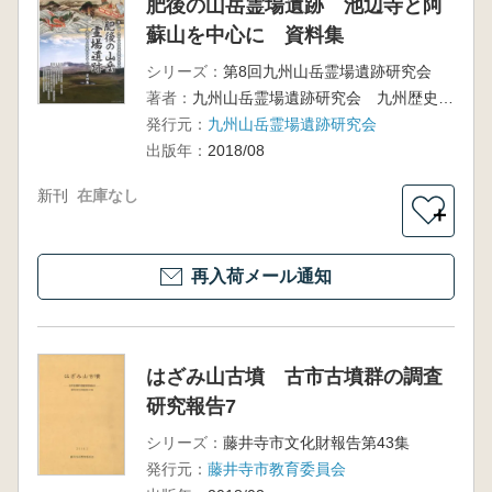
肥後の山岳霊場遺跡 池辺寺と阿
蘇山を中心に 資料集
シリーズ：
第8回九州山岳霊場遺跡研究会
著者：
九州山岳霊場遺跡研究会 九州歴史資料館 編
発行元：
九州山岳霊場遺跡研究会
出版年：
2018/08
新刊
在庫なし
＋
再入荷メール通知
はざみ山古墳 古市古墳群の調査
研究報告7
シリーズ：
藤井寺市文化財報告第43集
発行元：
藤井寺市教育委員会