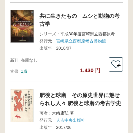
共に生きたもの ムシと動物の考
古学
シリーズ：
平成30年度宮崎県立西都原考古博物館特別展
発行元：
宮崎県立西都原考古博物館
出版年：
2018/07
新刊
在庫なし
＋
1,430 円
古書
1点
肥後と球磨 その原史世界に魅せ
られし人々 肥後と球磨の考古学史
著者：
木﨑康弘 著
発行元：
人吉中央出版社
出版年：
2017/06