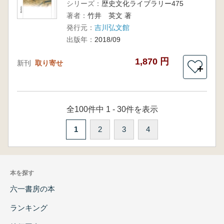
シリーズ：
歴史文化ライブラリー475
著者：
竹井 英文 著
発行元：
吉川弘文館
出版年：
2018/09
1,870 円
新刊
取り寄せ
＋
全100件中 1 - 30件を表示
1
2
3
4
本を探す
六一書房の本
ランキング