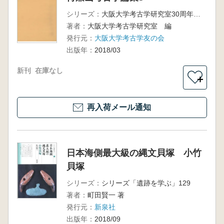
シリーズ：
大阪大学考古学研究室30周年記念論集
著者：
大阪大学考古学研究室 編
発行元：
大阪大学考古学友の会
出版年：
2018/03
新刊
在庫なし
＋
再入荷メール通知
日本海側最大級の縄文貝塚 小竹
貝塚
シリーズ：
シリーズ「遺跡を学ぶ」129
著者：
町田賢一 著
発行元：
新泉社
出版年：
2018/09