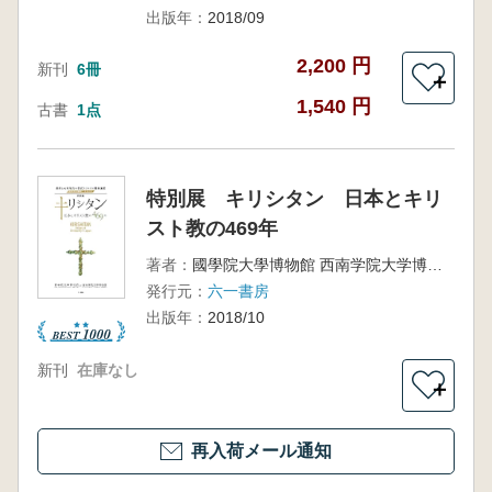
出版年：
2018/09
2,200 円
新刊
6冊
＋
1,540 円
古書
1点
特別展 キリシタン 日本とキリ
スト教の469年
著者：
國學院大學博物館 西南学院大学博物館 編
発行元：
六一書房
出版年：
2018/10
新刊
在庫なし
＋
再入荷メール通知