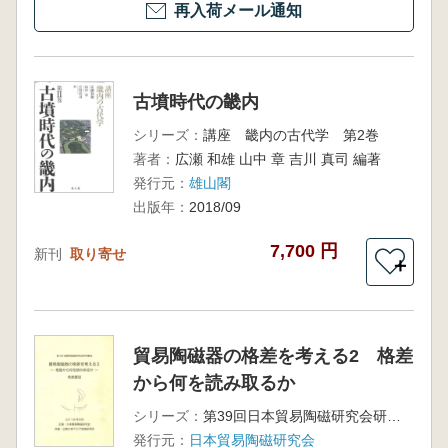
再入荷メール通知
古墳時代の畿内
シリーズ：
講座 畿内の古代学 第2巻
著者：
広瀬 和雄 山中 章 吉川 真司 編著
発行元：
雄山閣
出版年：
2018/09
7,700 円
新刊
取り寄せ
＋
貿易陶磁器の格差を考える2 格差
から何を読み取るか
シリーズ：
第39回日本貿易陶磁研究会研究集会資料集
発行元：
日本貿易陶磁研究会