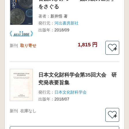
をさぐる
著者：
新井悟 著
発行元：
河出書房新社
出版年：
2018/09
1,815 円
新刊
取り寄せ
＋
日本文化財科学会第35回大会 研
究発表要旨集
発行元：
日本文化財科学会
出版年：
2018/07
新刊
在庫なし
＋