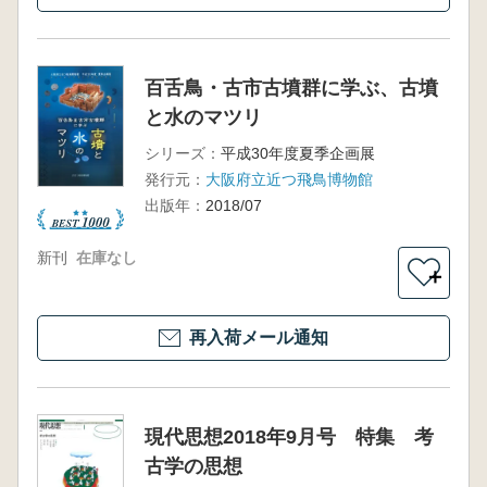
百舌鳥・古市古墳群に学ぶ、古墳
と水のマツリ
シリーズ：
平成30年度夏季企画展
発行元：
大阪府立近つ飛鳥博物館
出版年：
2018/07
新刊
在庫なし
＋
再入荷メール通知
現代思想2018年9月号 特集 考
古学の思想