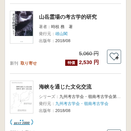
山岳霊場の考古学的研究
著者：
時枝 務 著
発行元：
雄山閣
出版年：
2018/08
5,060 円
＋
2,530 円
特価
新刊
取り寄せ
海峡を通じた文化交流
シリーズ：
九州考古学会・嶺南考古学会第13回合同考古学大会
発行元：
九州考古学会・嶺南考古学会
出版年：
2018/08