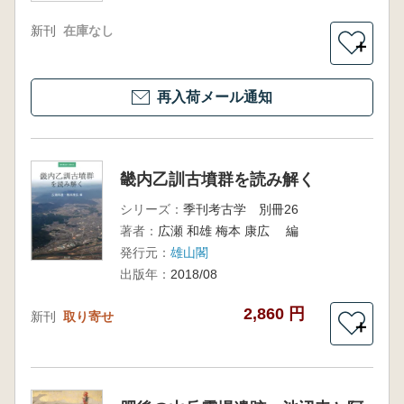
新刊
在庫なし
＋
再入荷メール通知
畿内乙訓古墳群を読み解く
シリーズ：
季刊考古学 別冊26
著者：
広瀬 和雄 梅本 康広 編
発行元：
雄山閣
出版年：
2018/08
2,860 円
新刊
取り寄せ
＋