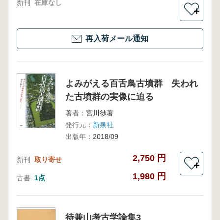
新刊
在庫なし
＋
再入荷メール通知
よみがえる百舌鳥古墳群 失われ
た古墳群の実像に迫る
著者：
宮川徏著
発行元：
新泉社
出版年：
2018/09
2,750 円
新刊
取り寄せ
＋
1,980 円
古書
1点
待兼山考古学論集3