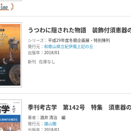
うつわに隠された物語 装飾付須恵器
シリーズ：
平成29年度冬期企画展・特別陳列
発行元：
和歌山県立紀伊風土記の丘
出版年：
2018/01
新刊
在庫なし
季刊考古学 第142号 特集 須恵器
著者：
酒井 清治 編
発行元：
雄山閣
出版年：
2018/01