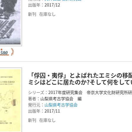
出版年：
2017/12
新刊
在庫なし
「俘囚・夷俘」とよばれたエミシの移
ミシはどこに居たのか?そして何をして
シリーズ：
2017年度研究集会 帝京大学文化財研究所
著者：
山梨県考古学協会 編
発行元：
山梨県考古学協会
出版年：
2017/11
新刊
在庫なし