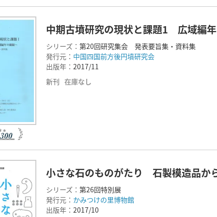
中期古墳研究の現状と課題1 広域編
シリーズ：
第20回研究集会 発表要旨集・資料集
発行元：
中国四国前方後円墳研究会
出版年：
2017/11
新刊
在庫なし
小さな石のものがたり 石製模造品か
シリーズ：
第26回特別展
発行元：
かみつけの里博物館
出版年：
2017/10