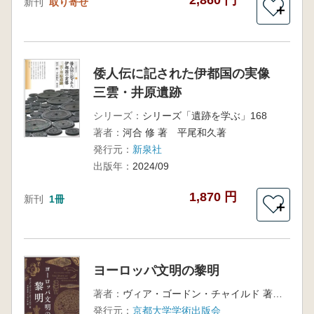
2,860 円
新刊
取り寄せ
＋
倭人伝に記された伊都国の実像
三雲・井原遺跡
シリーズ：
シリーズ「遺跡を学ぶ」168
著者：
河合 修 著 平尾和久著
発行元：
新泉社
出版年：
2024/09
1,870 円
新刊
1冊
＋
ヨーロッパ文明の黎明
著者：
ヴィア・ゴードン・チャイルド 著 近藤 義郎・下垣 仁志 訳
発行元：
京都大学学術出版会