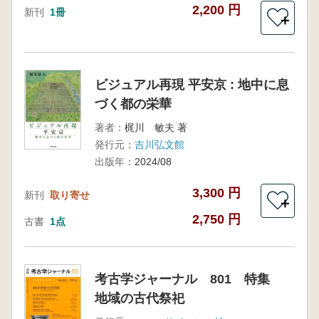
2,200 円
新刊
1冊
＋
ビジュアル再現 平安京 : 地中に息
づく都の栄華
著者：
梶川 敏夫 著
発行元：
吉川弘文館
出版年：
2024/08
3,300 円
新刊
取り寄せ
＋
2,750 円
古書
1点
考古学ジャーナル 801 特集
地域の古代祭祀