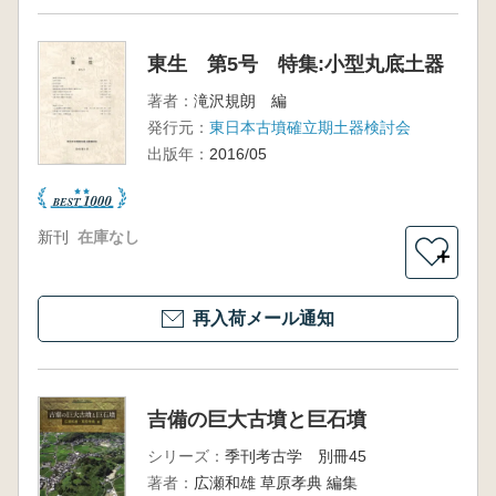
東生 第5号 特集:小型丸底土器
著者：
滝沢規朗 編
発行元：
東日本古墳確立期土器検討会
出版年：
2016/05
新刊
在庫なし
＋
再入荷メール通知
吉備の巨大古墳と巨石墳
シリーズ：
季刊考古学 別冊45
著者：
広瀬和雄 草原孝典 編集