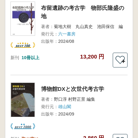
布留遺跡の考古学 物部氏隆盛の
地
著者：
菊地大樹 丸山真史 池田保信 編
発行元：
六一書房
出版年：
2024/08
13,200 円
新刊
10冊以上
＋
博物館DXと次世代考古学
著者：
野口淳 村野正景 編集
発行元：
雄山閣
出版年：
2024/09