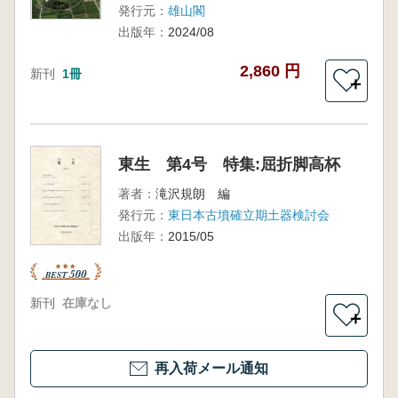
発行元：
雄山閣
出版年：
2024/08
2,860 円
新刊
1冊
＋
東生 第4号 特集:屈折脚高杯
著者：
滝沢規朗 編
発行元：
東日本古墳確立期土器検討会
出版年：
2015/05
新刊
在庫なし
＋
再入荷メール通知