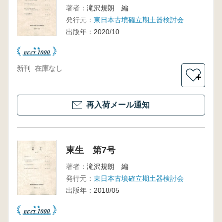
著者：
滝沢規朗 編
発行元：
東日本古墳確立期土器検討会
出版年：
2020/10
新刊
在庫なし
＋
再入荷メール通知
東生 第7号
著者：
滝沢規朗 編
発行元：
東日本古墳確立期土器検討会
出版年：
2018/05