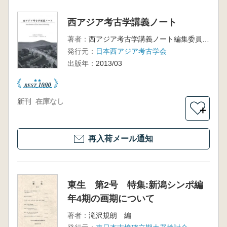
西アジア考古学講義ノート
著者：
西アジア考古学講義ノート編集委員会 編
発行元：
日本西アジア考古学会
出版年：
2013/03
新刊
在庫なし
＋
再入荷メール通知
東生 第2号 特集:新潟シンポ編
年4期の画期について
著者：
滝沢規朗 編