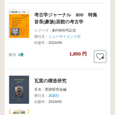
考古学ジャーナル 800 特集
首長(豪族)居館の考古学
シリーズ：
創刊800号記念
発行元：
ニューサイエンス社
出版年：
2024/08
1,850 円
新刊
1冊
＋
瓦窯の構造研究
著者：
窯跡研究会編
発行元：
真陽社
出版年：
2024/05