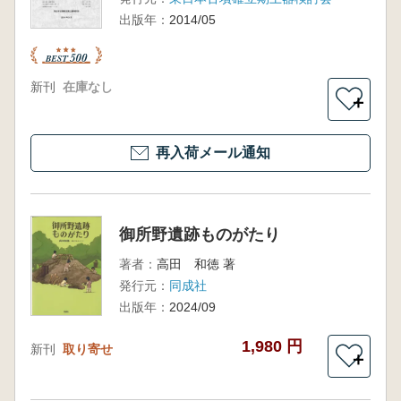
出版年：
2014/05
新刊
在庫なし
＋
再入荷メール通知
御所野遺跡ものがたり
著者：
高田 和徳 著
発行元：
同成社
出版年：
2024/09
1,980 円
新刊
取り寄せ
＋