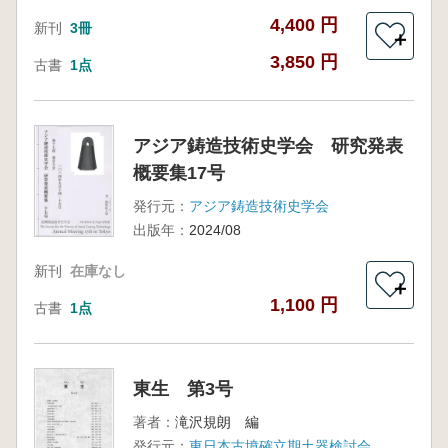
4,400 円
新刊
3冊
＋
3,850 円
古書
1点
アジア鋳造技術史学会 研究発表
概要集17号
発行元：
アジア鋳造技術史学会
出版年：
2024/08
新刊
在庫なし
＋
1,100 円
古書
1点
東生 第3号
著者：
滝沢規朗 編
発行元：
東日本古墳確立期土器検討会