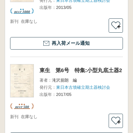
発行元：
東日本古墳確立期土器検討会
出版年：
2013/05
新刊
在庫なし
＋
再入荷メール通知
東生 第6号 特集:小型丸底土器2
著者：
滝沢規朗 編
発行元：
東日本古墳確立期土器検討会
出版年：
2017/05
新刊
在庫なし
＋