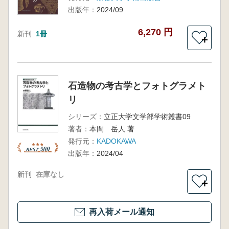
出版年：
2024/09
6,270 円
新刊
1冊
＋
石造物の考古学とフォトグラメト
リ
シリーズ：
立正大学文学部学術叢書09
著者：
本間 岳人 著
発行元：
KADOKAWA
出版年：
2024/04
新刊
在庫なし
＋
再入荷メール通知