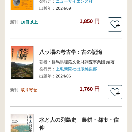
発行元：
ニューサイエンス社
出版年：
2024/09
1,850 円
新刊
10冊以上
＋
八ッ場の考古学 : 古の記憶
著者：
群馬県埋蔵文化財調査事業団 編著
発行元：
上毛新聞社出版編集部
出版年：
2024/06
1,760 円
新刊
取り寄せ
＋
水と人の列島史 農耕・都市・信
仰