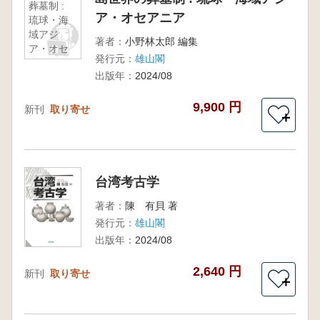
葬墓制 :
ア・オセアニア
琉球・海
域アジ
著者：
小野林太郎 編集
ア・オセ
発行元：
雄山閣
アニア
出版年：
2024/08
9,900 円
新刊
取り寄せ
＋
台湾考古学
著者：
陳 有貝 著
発行元：
雄山閣
出版年：
2024/08
2,640 円
新刊
取り寄せ
＋