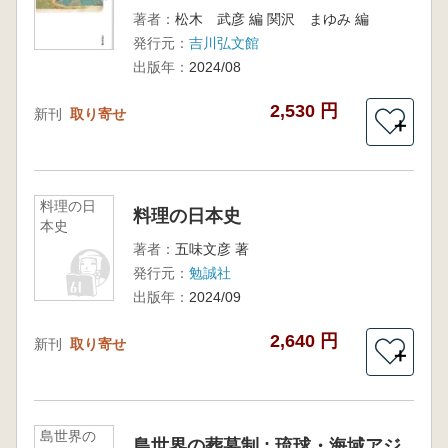
著者：
松木 武彦 編 関沢 まゆみ 編
発行元：
吉川弘文館
出版年：
2024/08
2,530 円
新刊
取り寄せ
＋
料理の日
料理の日本史
本史
著者：
五味文彦 著
発行元：
勉誠社
出版年：
2024/09
2,640 円
新刊
取り寄せ
＋
島世界の
島世界の葬墓制 : 琉球・海域アジ