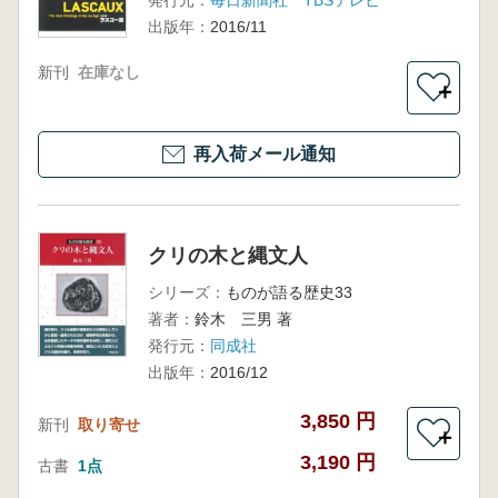
発行元：
毎日新聞社 TBSテレビ
出版年：
2016/11
新刊
在庫なし
＋
再入荷メール通知
クリの木と縄文人
シリーズ：
ものが語る歴史33
著者：
鈴木 三男 著
発行元：
同成社
出版年：
2016/12
3,850 円
新刊
取り寄せ
＋
3,190 円
古書
1点