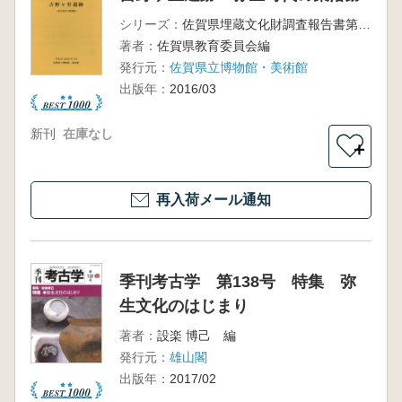
シリーズ：
佐賀県埋蔵文化財調査報告書第207集
著者：
佐賀県教育委員会編
発行元：
佐賀県立博物館・美術館
出版年：
2016/03
新刊
在庫なし
＋
再入荷メール通知
季刊考古学 第138号 特集 弥
生文化のはじまり
著者：
設楽 博己 編
発行元：
雄山閣
出版年：
2017/02