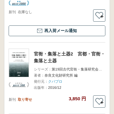
新刊
在庫なし
＋
再入荷メール通知
官衙・集落と土器2 宮都・官衙・
集落と土器
シリーズ：
第19回古代官衙・集落研究会報告書
著者：
奈良文化財研究所 編
発行元：
クバプロ
出版年：
2016/12
3,850 円
新刊
取り寄せ
＋