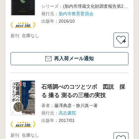
シリーズ：
(胎内市埋蔵文化財調査報告第26集)
発行元：
胎内市教育委員会
出版年：
2016/10
新刊
在庫なし
＋
再入荷メール通知
石塔調べのコツとツボ 図説 採
る 撮る 測るの三種の実技
著者：
藤澤典彦・狭川真一著
発行元：
高志書院
出版年：
2017/01
新刊
在庫なし