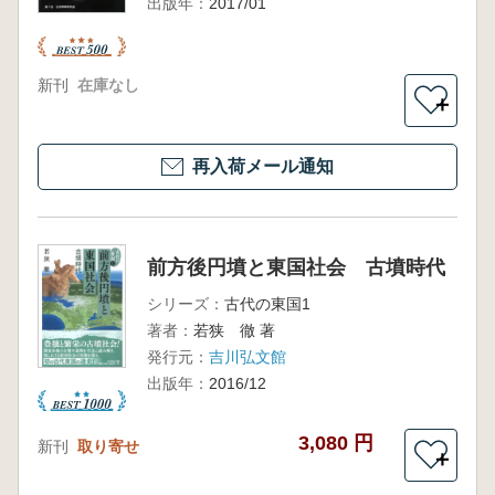
出版年：
2017/01
新刊
在庫なし
＋
再入荷メール通知
前方後円墳と東国社会 古墳時代
シリーズ：
古代の東国1
著者：
若狭 徹 著
発行元：
吉川弘文館
出版年：
2016/12
3,080 円
新刊
取り寄せ
＋