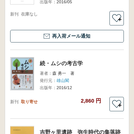
出版年：
2016/05
新刊
在庫なし
＋
再入荷メール通知
続・ムシの考古学
著者：
森 勇一 著
発行元：
雄山閣
出版年：
2016/12
2,860 円
新刊
取り寄せ
＋
吉野ヶ里遺跡 弥生時代の集落跡