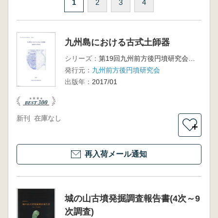
1
2
3
4
九州島における古式土師器
シリーズ：
第19回九州前方後円墳研究会 長崎大会
発行元：
九州前方後円墳研究会
出版年：
2017/01
新刊
在庫なし
＋
再入荷メール通知
城の山古墳発掘調査報告書(4次～9
次調査)