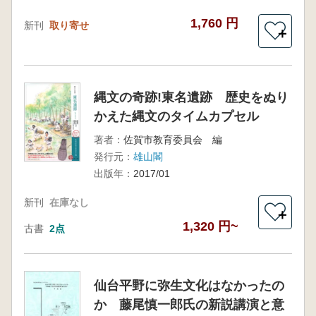
1,760 円
新刊
取り寄せ
＋
縄文の奇跡!東名遺跡 歴史をぬり
かえた縄文のタイムカプセル
著者：
佐賀市教育委員会 編
発行元：
雄山閣
出版年：
2017/01
新刊
在庫なし
＋
1,320 円~
古書
2点
仙台平野に弥生文化はなかったの
か 藤尾慎一郎氏の新説講演と意