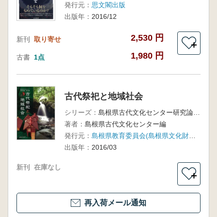
発行元：
思文閣出版
出版年：
2016/12
2,530 円
新刊
取り寄せ
＋
1,980 円
古書
1点
古代祭祀と地域社会
シリーズ：
島根県古代文化センター研究論集 第16集
著者：
島根県古代文化センター編
発行元：
島根県教育委員会(島根県文化財愛護協会)
出版年：
2016/03
新刊
在庫なし
＋
再入荷メール通知