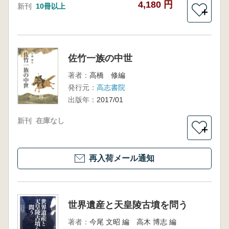
4,180 円
新刊
10冊以上
＋
佐竹一族の中世
著者：
高橋 修編
発行元：
高志書院
出版年：
2017/01
新刊
在庫なし
＋
再入荷メール通知
世界遺産と天皇陵古墳を問う
著者：
今尾 文昭 編 高木 博志 編