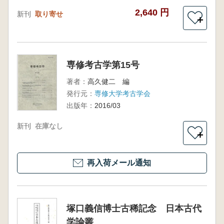
2,640 円
新刊
取り寄せ
＋
専修考古学第15号
著者：
高久健二 編
発行元：
専修大学考古学会
出版年：
2016/03
新刊
在庫なし
＋
再入荷メール通知
塚口義信博士古稀記念 日本古代
学論叢