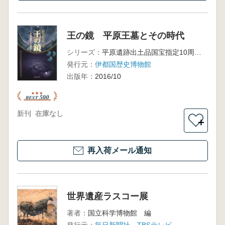
王の鏡 平原王墓とその時代
シリーズ：
平原遺跡出土品国宝指定10周年記念事業伊都国歴史博物館秋季特別展
発行元：
伊都国歴史博物館
出版年：
2016/10
新刊
在庫なし
＋
再入荷メール通知
世界遺産ラスコー展
著者：
国立科学博物館 編