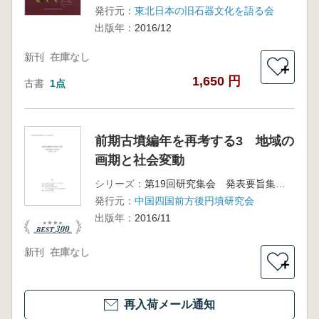
発行元：
東北日本の旧石器文化を語る会
出版年：
2016/12
新刊
在庫なし
＋
1,650 円
古書
1点
前期古墳編年を再考する3 地域の
画期と社会変動
シリーズ：
第19回研究集会 発表要旨集・資料集
発行元：
中国四国前方後円墳研究会
出版年：
2016/11
新刊
在庫なし
＋
再入荷メール通知