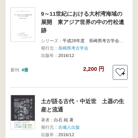
9～11世紀における大村湾海域の
展開 東アジア世界の中の竹松遺
跡
シリーズ：
平成28年度 長崎県考古学会大会(大村大会)
発行元：
長崎県考古学会
出版年：
2016/12
2,200 円
新刊
4冊
＋
土が語る古代・中近世 土器の生
産と流通
著者：
白石 純 著
発行元：
吉備人出版
出版年：
2016/12