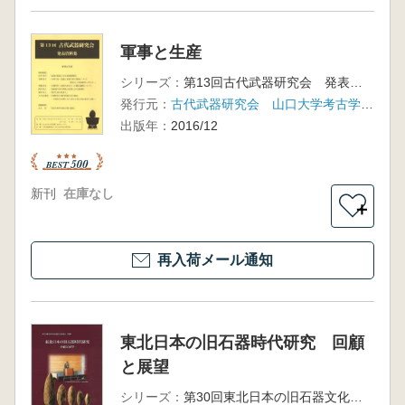
軍事と生産
シリーズ：
第13回古代武器研究会 発表資料集
発行元：
古代武器研究会 山口大学考古学研究室
出版年：
2016/12
新刊
在庫なし
＋
再入荷メール通知
東北日本の旧石器時代研究 回顧
と展望
シリーズ：
第30回東北日本の旧石器文化を語る会 予稿集