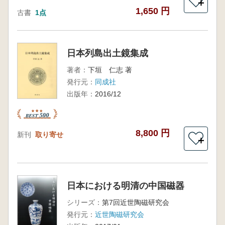
＋
1,650 円
古書
1点
日本列島出土鏡集成
著者：
下垣 仁志 著
発行元：
同成社
出版年：
2016/12
8,800 円
新刊
取り寄せ
＋
日本における明清の中国磁器
シリーズ：
第7回近世陶磁研究会
発行元：
近世陶磁研究会