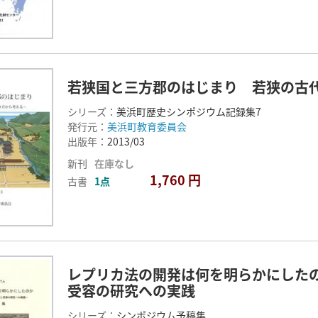
若狭国と三方郡のはじまり 若狭の古
シリーズ：
美浜町歴史シンポジウム記録集7
発行元：
美浜町教育委員会
出版年：
2013/03
新刊
在庫なし
1,760 円
古書
1点
レプリカ法の開発は何を明らかにした
受容の研究への実践
シリーズ：
シンポジウム予稿集