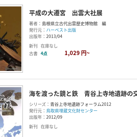
平成の大遷宮 出雲大社展
著者：
島根県立古代出雲歴史博物館 編
発行元：
ハーベスト出版
出版年：
2013/04
新刊
在庫なし
1,029 円~
古書
4点
海を渡った鏡と鉄 青谷上寺地遺跡の
シリーズ：
青谷上寺地遺跡フォーラム2012
発行元：
鳥取県埋蔵文化財センター
出版年：
2012/09
新刊
在庫なし