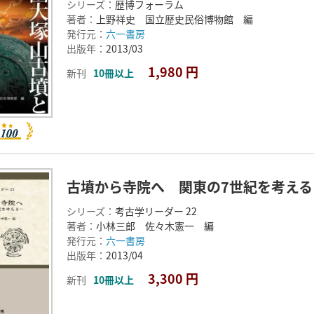
シリーズ：
歴博フォーラム
著者：
上野祥史 国立歴史民俗博物館 編
発行元：
六一書房
出版年：
2013/03
1,980 円
新刊
10冊以上
古墳から寺院へ 関東の7世紀を考える
シリーズ：
考古学リーダー 22
著者：
小林三郎 佐々木憲一 編
発行元：
六一書房
出版年：
2013/04
3,300 円
新刊
10冊以上