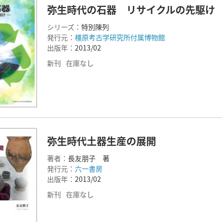
弥生時代の石器 リサイクルの先駆け
シリーズ：
特別陳列
発行元：
橿原考古学研究所付属博物館
出版年：
2013/02
新刊
在庫なし
弥生時代土器生産の展開
著者：
長友朋子 著
発行元：
六一書房
出版年：
2013/02
新刊
在庫なし