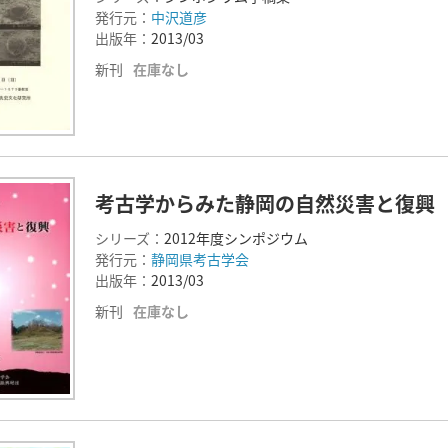
発行元：
中沢道彦
出版年：
2013/03
新刊
在庫なし
考古学からみた静岡の自然災害と復興
シリーズ：
2012年度シンポジウム
発行元：
静岡県考古学会
出版年：
2013/03
新刊
在庫なし