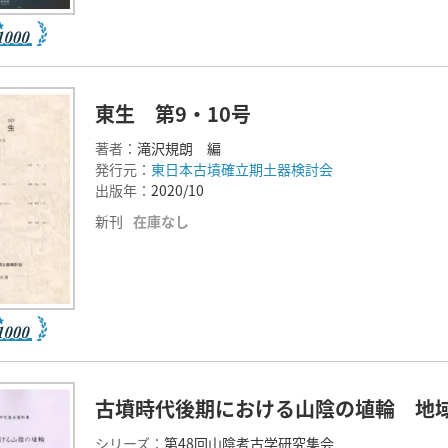
東生 第9・10号
著者：
滝沢規朗 編
発行元：
東日本古墳確立期土器検討会
出版年：
2020/10
新刊
在庫なし
古墳時代後期における山陰の埴輪 地
シリーズ：
第48回山陰考古学研究集会