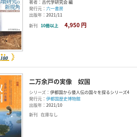
著者：
古代学研究会 編
発行元：
六一書房
出版年：
2021/11
4,950 円
新刊
10冊以上
二万余戸の実像 奴国
シリーズ：
伊都国から倭人伝の国々を探るシリーズ4
発行元：
伊都国歴史博物館
出版年：
2021/10
新刊
在庫なし