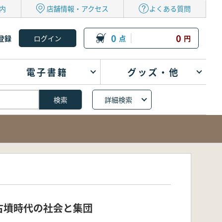
内
店舗情報・アクセス
よくある質問
0
0
登録
点
円
電子書籍
グッズ・他
詳細検索
古墳時代の社会と集団