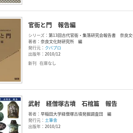
官衙と門 報告編
シリーズ：
第13回古代官衙・集落研究会報告書 奈良文
著者：
奈良文化財研究所 編
発行元：
クバプロ
出版年：
2010/12
新刊
在庫なし
武射 経僧塚古墳 石棺篇 報告
著者：
早稲田大学経僧塚古墳発掘調査団 編
発行元：
土筆舎
出版年：
2010/12