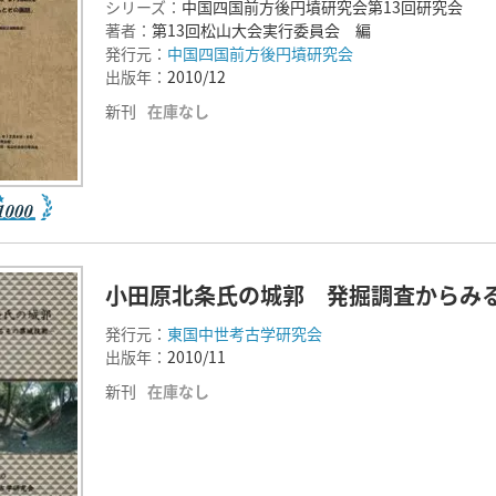
シリーズ：
中国四国前方後円墳研究会第13回研究会
著者：
第13回松山大会実行委員会 編
発行元：
中国四国前方後円墳研究会
出版年：
2010/12
新刊
在庫なし
小田原北条氏の城郭 発掘調査からみ
発行元：
東国中世考古学研究会
出版年：
2010/11
新刊
在庫なし