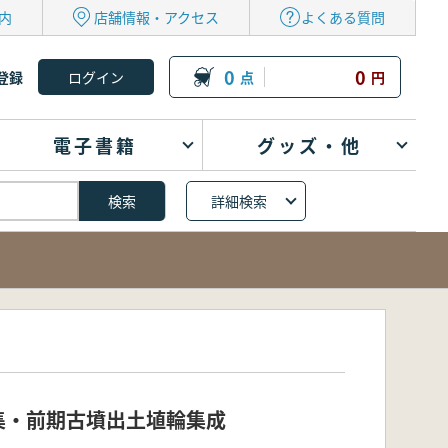
内
店舗情報・アクセス
よくある質問
0
0
登録
点
円
電子書籍
グッズ・他
詳細検索
集・前期古墳出土埴輪集成