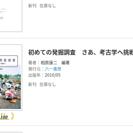
新刊
在庫なし
初めての発掘調査 さあ、考古学へ挑
著者：
相原康二 編著
発行元：
六一書房
出版年：
2010/05
新刊
在庫なし