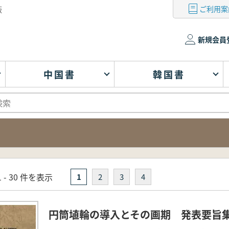
ご利用案
版
新規会員
中国書
韓国書
 - 30 件を表示
1
2
3
4
円筒埴輪の導入とその画期 発表要旨