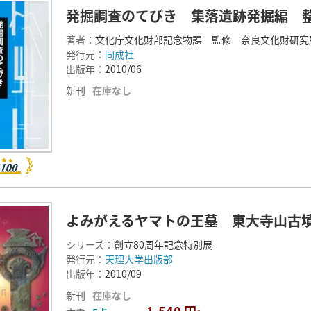
発掘調査のてびき 集落遺跡発掘編 
著者：
文化庁文化財部記念物課 監修 奈良文化財研究
発行元：
同成社
出版年：
2010/06
新刊
在庫なし
よみがえるヤマトの王墓 東大寺山古
シリーズ：
創立80周年記念特別展
発行元：
天理大学出版部
出版年：
2010/09
新刊
在庫なし