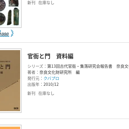
新刊
在庫なし
官衙と門 資料編
シリーズ：
第13回古代官衙・集落研究会報告書 奈良文
著者：
奈良文化財研究所 編
発行元：
クバプロ
出版年：
2010/12
新刊
在庫なし