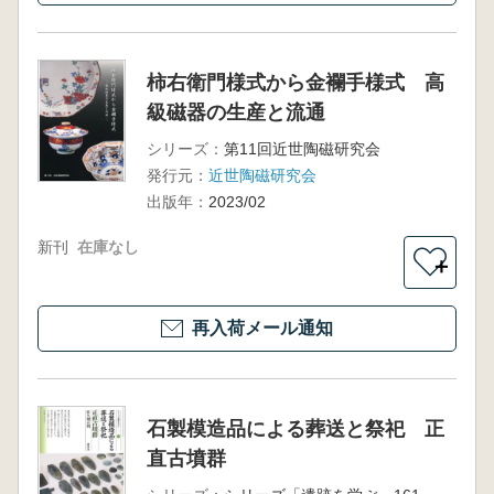
柿右衛門様式から金襴手様式 高
級磁器の生産と流通
シリーズ：
第11回近世陶磁研究会
発行元：
近世陶磁研究会
出版年：
2023/02
新刊
在庫なし
＋
再入荷メール通知
石製模造品による葬送と祭祀 正
直古墳群