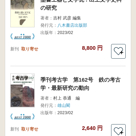
の研究
著者：
吉村 武彦 編集
発行元：
八木書店出版部
出版年：
2023/02
8,800 円
新刊
取り寄せ
＋
季刊考古学 第162号 鉄の考古
学・最新研究の動向
著者：
村上 恭通 編
発行元：
雄山閣
出版年：
2023/02
2,640 円
新刊
取り寄せ
＋