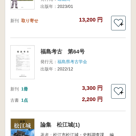
出版年：
2023/01
13,200 円
新刊
取り寄せ
＋
福島考古 第64号
発行元：
福島県考古学会
出版年：
2022/12
3,300 円
新刊
1冊
＋
2,200 円
古書
1点
論集 松江城(1)
著者：
松江市松江城・史料調査課 編