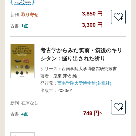
3,850 円
新刊
取り寄せ
＋
3,300 円
古書
1点
考古学からみた筑前・筑後のキリ
シタン : 掘り出された祈り
シリーズ：
西南学院大学博物館研究叢書
著者：
鬼束 芽依 編
発行元：
西南学院大学博物館(花乱社)
出版年：
2023/01
新刊
在庫なし
＋
748 円~
古書
4点