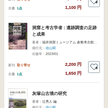
＋
1,100 円
古書
1点
洞窟と考古学者 : 遺跡調査の足跡
と成果
著者：
福井洞窟ミュージアム 倉敷考古館 編集
発行元：
雄山閣
出版年：
2023/01
2,200 円
新刊
取り寄せ
＋
1,650 円
古書
1点
灰塚山古墳の研究
著者：
辻秀人 編
発行元：
雄山閣