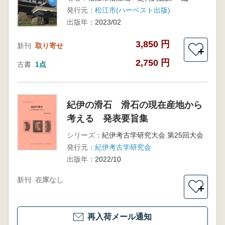
発行元：
松江市(ハーベスト出版)
出版年：
2023/02
3,850 円
新刊
取り寄せ
＋
2,750 円
古書
1点
紀伊の滑石 滑石の現在産地から
考える 発表要旨集
シリーズ：
紀伊考古学研究大会 第25回大会
発行元：
紀伊考古学研究会
出版年：
2022/10
新刊
在庫なし
＋
再入荷メール通知