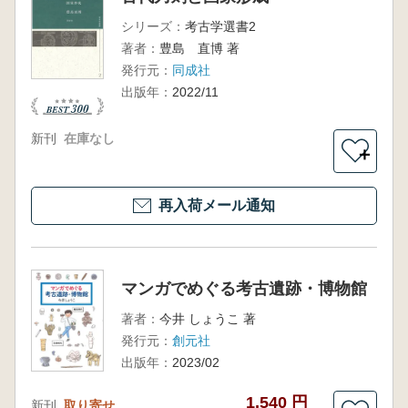
シリーズ：
考古学選書2
著者：
豊島 直博 著
発行元：
同成社
出版年：
2022/11
新刊
在庫なし
＋
再入荷メール通知
マンガでめぐる考古遺跡・博物館
著者：
今井 しょうこ 著
発行元：
創元社
出版年：
2023/02
1,540 円
新刊
取り寄せ