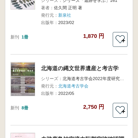
シリーズ：
シリーズ「遺跡を学ぶ」161
著者：
佐久間 正明 著
発行元：
新泉社
出版年：
2023/02
1,870 円
新刊
1冊
＋
北海道の縄文世界遺産と考古学
シリーズ：
北海道考古学会2022年度研究大会
発行元：
北海道考古学会
出版年：
2022/05
2,750 円
新刊
8冊
＋