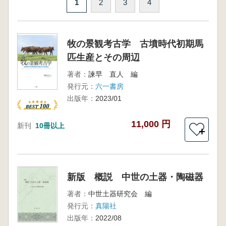
1
2
3
4
牧の景観考古学 古墳時代初期馬
匹生産とその周辺
著者：
諫早 直人 編
発行元：
六一書房
出版年：
2023/01
11,000 円
新刊
10冊以上
＋
新版 概説 中世の土器・陶磁器
著者：
中世土器研究会 編
発行元：
真陽社
出版年：
2022/08