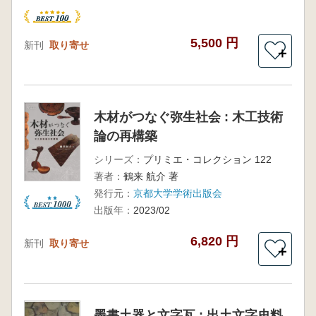
5,500 円
新刊
取り寄せ
＋
木材がつなぐ弥生社会 : 木工技術
論の再構築
シリーズ：
プリミエ・コレクション 122
著者：
鶴来 航介 著
発行元：
京都大学学術出版会
出版年：
2023/02
6,820 円
新刊
取り寄せ
＋
墨書土器と文字瓦 : 出土文字史料