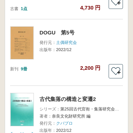
＋
4,730 円
古書
1点
DOGU 第5号
発行元：
土偶研究会
出版年：
2022/12
2,200 円
新刊
9冊
＋
古代集落の構造と変遷2
シリーズ：
第25回古代官衙・集落研究会報告書
著者：
奈良文化財研究所 編
発行元：
クバプロ
出版年：
2022/12