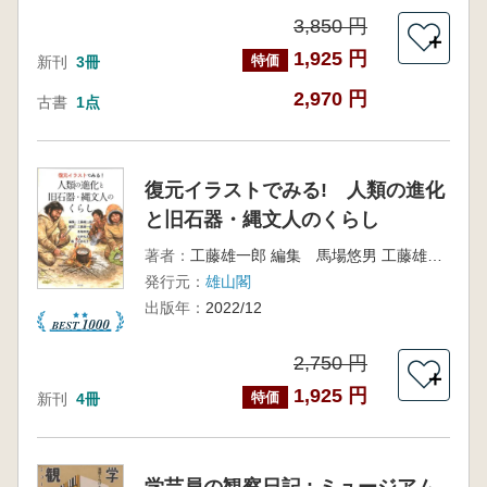
3,850 円
＋
1,925 円
特価
新刊
3冊
2,970 円
古書
1点
復元イラストでみる! 人類の進化
と旧石器・縄文人のくらし
著者：
工藤雄一郎 編集 馬場悠男 工藤雄一郎 解説 石井礼子 絵
発行元：
雄山閣
出版年：
2022/12
2,750 円
＋
1,925 円
特価
新刊
4冊
学芸員の観察日記 : ミュージアム