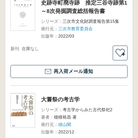
史跡寺町廃寺跡 推定三谷寺跡第1
～8次発掘調査総括報告書
シリーズ：
三次市文化財調査報告第15集
発行元：
三次市教育委員会
出版年：
2022/03
新刊
在庫なし
＋
再入荷メール通知
大嘗祭の考古学
シリーズ：
考古学からみた古代祭祀2
著者：
穂積裕昌 著
発行元：
雄山閣
出版年：
2022/12