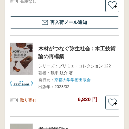
新刊
在庫なし
＋
再入荷メール通知
木材がつなぐ弥生社会 : 木工技術
論の再構築
シリーズ：
プリミエ・コレクション 122
著者：
鶴来 航介 著
発行元：
京都大学学術出版会
出版年：
2023/02
6,820 円
新刊
取り寄せ
＋