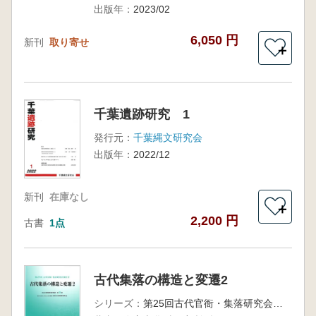
出版年：
2023/02
6,050 円
新刊
取り寄せ
＋
千葉遺跡研究 1
発行元：
千葉縄文研究会
出版年：
2022/12
新刊
在庫なし
＋
2,200 円
古書
1点
古代集落の構造と変遷2
シリーズ：
第25回古代官衙・集落研究会報告書