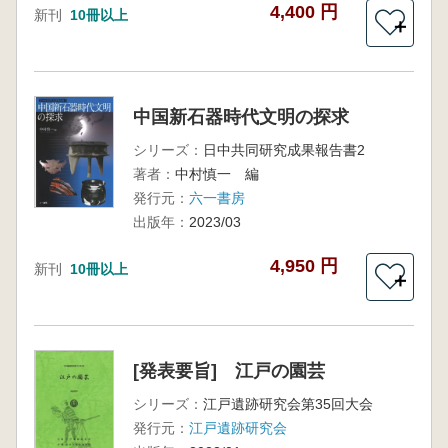
4,400 円
新刊
10冊以上
＋
中国新石器時代文明の探求
シリーズ：
日中共同研究成果報告書2
著者：
中村慎一 編
発行元：
六一書房
出版年：
2023/03
4,950 円
新刊
10冊以上
＋
[発表要旨] 江戸の園芸
シリーズ：
江戸遺跡研究会第35回大会
発行元：
江戸遺跡研究会