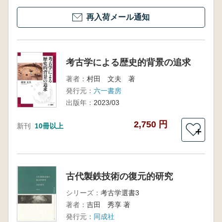
再入荷メール通知
考古学による歴史的背景の追求
著者：
村田 文夫 著
発行元：
六一書房
出版年：
2023/03
2,750 円
新刊
10冊以上
＋
古代製鉄技術の復元的研究
シリーズ：
考古学選書3
著者：
吉田 秀享 著
発行元：
同成社