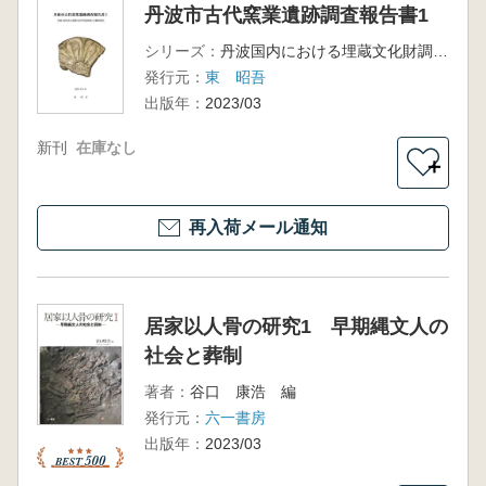
丹波市古代窯業遺跡調査報告書1
シリーズ：
丹波国内における埋蔵文化財調査報告書 第6冊
発行元：
東 昭吾
出版年：
2023/03
新刊
在庫なし
＋
再入荷メール通知
居家以人骨の研究1 早期縄文人の
社会と葬制
著者：
谷口 康浩 編
発行元：
六一書房
出版年：
2023/03