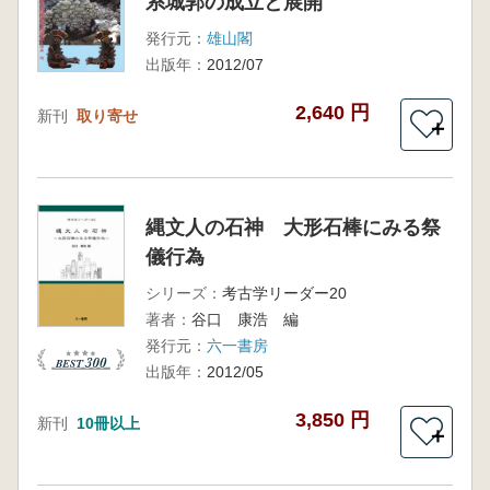
系城郭の成立と展開
発行元：
雄山閣
出版年：
2012/07
2,640 円
新刊
取り寄せ
＋
縄文人の石神 大形石棒にみる祭
儀行為
シリーズ：
考古学リーダー20
著者：
谷口 康浩 編
発行元：
六一書房
出版年：
2012/05
3,850 円
新刊
10冊以上
＋