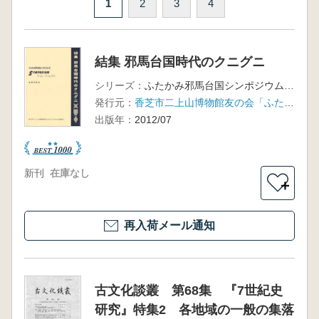
1
2
3
4
結集 邪馬台国時代のクニグニ
シリーズ：
ふたかみ邪馬台国シンポジウム12
発行元：
香芝市二上山博物館友の会「ふたかみ史遊会」
出版年：
2012/07
新刊
在庫なし
＋
再入荷メール通知
古文化談叢 第68集 『7世紀史
研究』特集2 各地域の一般の集落