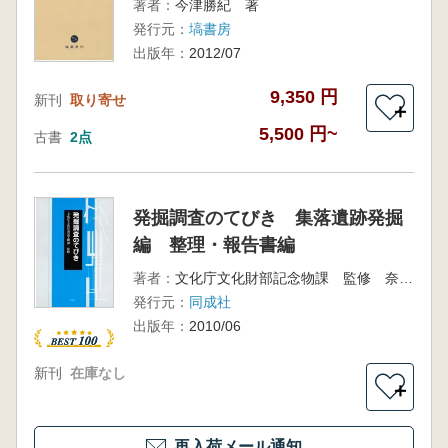
著者：
今津勝紀 著
発行元：
塙書房
出版年：
2012/07
9,350 円
新刊
取り寄せ
＋
5,500 円~
古書
2点
発掘調査のてびき 集落遺跡発掘
編 整理・報告書編
著者：
文化庁文化財部記念物課 監修 奈良文化財研究所 編
発行元：
同成社
出版年：
2010/06
新刊
在庫なし
＋
再入荷メール通知