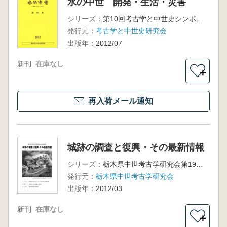
水の中世 開発・生活・災害
シリーズ：
第10回考古学と中世史シンポジウム
発行元：
考古学と中世史研究会
出版年：
2012/07
新刊
在庫なし
＋
再入荷メール通知
城跡の調査と復興・その最新情報
シリーズ：
栃木県中世考古学研究会第19回研究会
発行元：
栃木県中世考古学研究会
出版年：
2012/03
新刊
在庫なし
＋