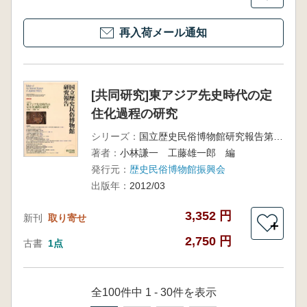
再入荷メール通知
[共同研究]東アジア先史時代の定
住化過程の研究
シリーズ：
国立歴史民俗博物館研究報告第172集
著者：
小林謙一 工藤雄一郎 編
発行元：
歴史民俗博物館振興会
出版年：
2012/03
3,352 円
新刊
取り寄せ
＋
2,750 円
古書
1点
全100件中 1 - 30件を表示