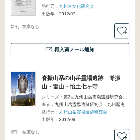
発行元：
九州古文化研究会
出版年：
2012/07
新刊
在庫なし
＋
再入荷メール通知
脊振山系の山岳霊場遺跡 脊振
山・雷山・怡土七ヶ寺
シリーズ：
第2回九州山岳霊場遺跡研究会資料集
著者：
九州山岳霊場遺跡研究会 九州歴史資料館 編
発行元：
九州山岳霊場遺跡研究会
出版年：
2012/08
新刊
在庫なし
＋