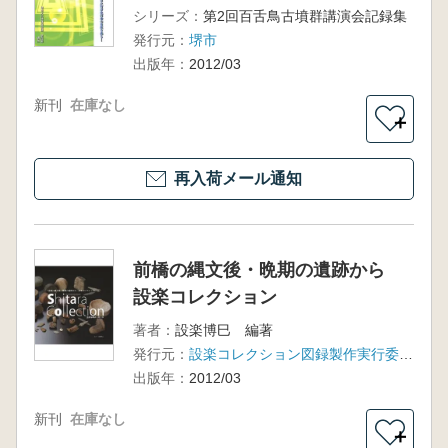
シリーズ：
第2回百舌鳥古墳群講演会記録集
発行元：
堺市
出版年：
2012/03
新刊
在庫なし
＋
再入荷メール通知
前橋の縄文後・晩期の遺跡から
設楽コレクション
著者：
設楽博巳 編著
発行元：
設楽コレクション図録製作実行委員会
出版年：
2012/03
新刊
在庫なし
＋