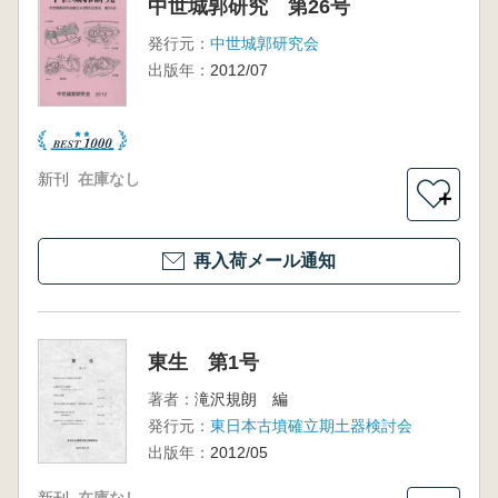
中世城郭研究 第26号
発行元：
中世城郭研究会
出版年：
2012/07
新刊
在庫なし
＋
再入荷メール通知
東生 第1号
著者：
滝沢規朗 編
発行元：
東日本古墳確立期土器検討会
出版年：
2012/05