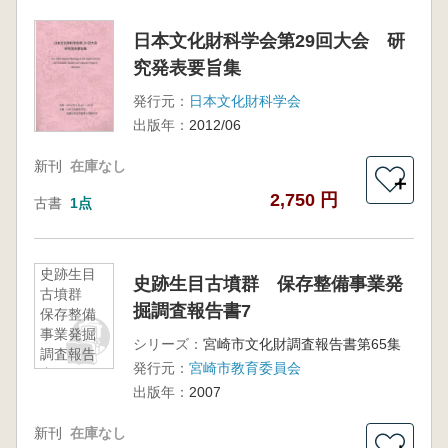
日本文化財科学会第29回大会 研
究発表要旨集
発行元：
日本文化財科学会
出版年：
2012/06
新刊
在庫なし
＋
2,750 円
古書
1点
史跡生目
史跡生目古墳群 保存整備事業発
古墳群
掘調査報告書7
保存整備
事業発掘
シリーズ：
宮崎市文化財調査報告書第65集
調査報告
発行元：
宮崎市教育委員会
書7
出版年：
2007
新刊
在庫なし