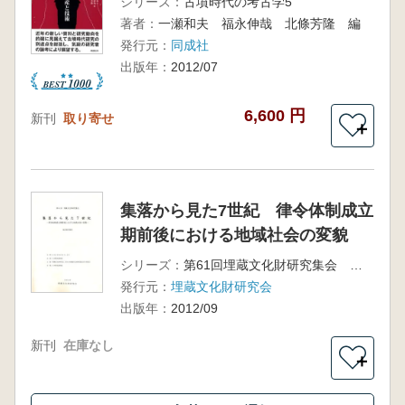
シリーズ：
古墳時代の考古学5
著者：
一瀬和夫 福永伸哉 北條芳隆 編
発行元：
同成社
出版年：
2012/07
6,600 円
新刊
取り寄せ
＋
集落から見た7世紀 律令体制成立
期前後における地域社会の変貌
シリーズ：
第61回埋蔵文化財研究集会 発表要旨資料
発行元：
埋蔵文化財研究会
出版年：
2012/09
新刊
在庫なし
＋