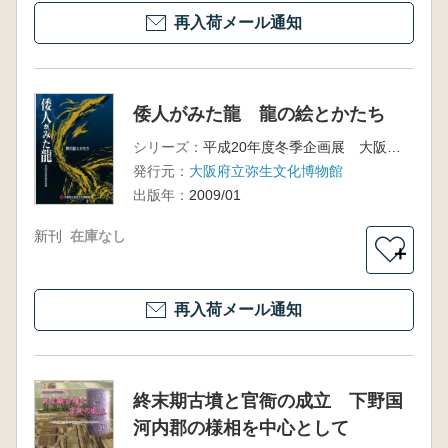
再入荷メール通知
倭人がみた龍 龍の絵とかたち
シリーズ：
平成20年度冬季企画展 大阪府立弥生文化博物館図録40
発行元：
大阪府立弥生文化博物館
出版年：
2009/01
新刊
在庫なし
＋
再入荷メール通知
終末期古墳と官衙の成立 下野国
河内郡の様相を中心として