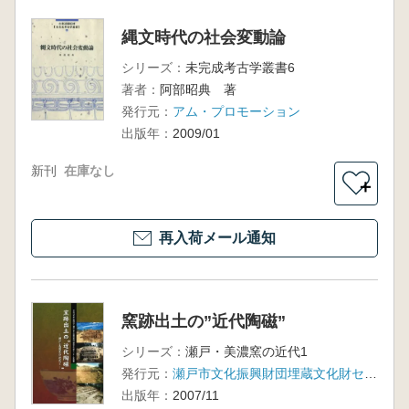
縄文時代の社会変動論
シリーズ：
未完成考古学叢書6
著者：
阿部昭典 著
発行元：
アム・プロモーション
出版年：
2009/01
新刊
在庫なし
＋
再入荷メール通知
窯跡出土の”近代陶磁”
シリーズ：
瀬戸・美濃窯の近代1
発行元：
瀬戸市文化振興財団埋蔵文化財センター
出版年：
2007/11