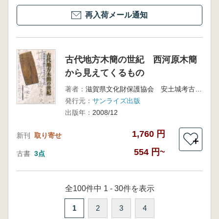
再入荷メール通知
古代地方木簡の世紀 西河原木簡
から見えてくるもの
著者：
滋賀県文化財保護協会 安土城考古博物館
発行元：
サンライズ出版
出版年：
2008/12
1,760 円
新刊
取り寄せ
＋
554 円~
古書
3点
全100件中 1 - 30件を表示
1
2
3
4