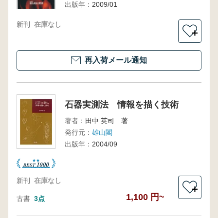
出版年：
2009/01
新刊
在庫なし
＋
再入荷メール通知
石器実測法 情報を描く技術
著者：
田中 英司 著
発行元：
雄山閣
出版年：
2004/09
新刊
在庫なし
＋
1,100 円~
古書
3点