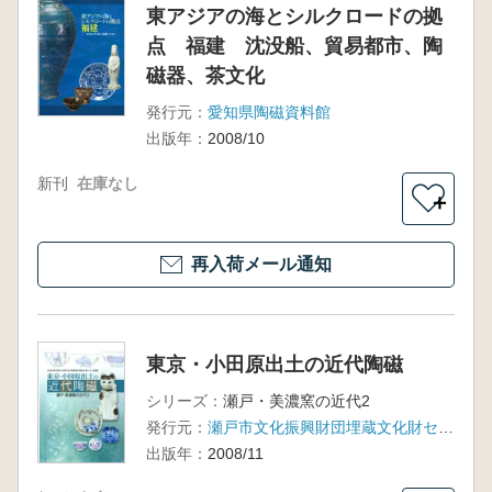
東アジアの海とシルクロードの拠
点 福建 沈没船、貿易都市、陶
磁器、茶文化
発行元：
愛知県陶磁資料館
出版年：
2008/10
新刊
在庫なし
＋
再入荷メール通知
東京・小田原出土の近代陶磁
シリーズ：
瀬戸・美濃窯の近代2
発行元：
瀬戸市文化振興財団埋蔵文化財センター
出版年：
2008/11