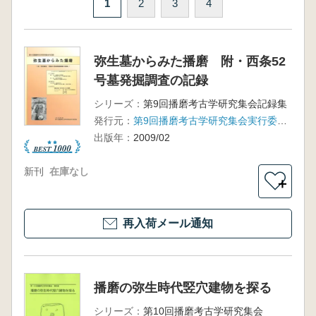
1
2
3
4
弥生墓からみた播磨 附・西条52
号墓発掘調査の記録
シリーズ：
第9回播磨考古学研究集会記録集
発行元：
第9回播磨考古学研究集会実行委員会
出版年：
2009/02
新刊
在庫なし
＋
再入荷メール通知
播磨の弥生時代竪穴建物を探る
シリーズ：
第10回播磨考古学研究集会