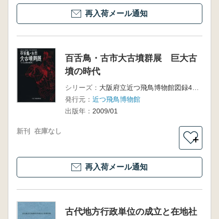
再入荷メール通知
百舌鳥・古市大古墳群展 巨大古
墳の時代
シリーズ：
大阪府立近つ飛鳥博物館図録47 平成20年度冬季特別展
発行元：
近つ飛鳥博物館
出版年：
2009/01
新刊
在庫なし
＋
再入荷メール通知
古代地方行政単位の成立と在地社