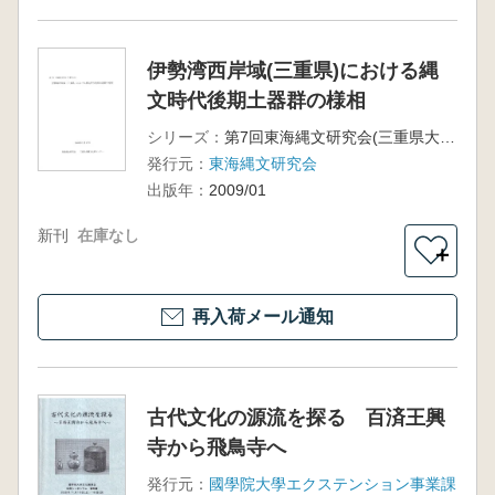
伊勢湾西岸域(三重県)における縄
文時代後期土器群の様相
シリーズ：
第7回東海縄文研究会(三重県大会)
発行元：
東海縄文研究会
出版年：
2009/01
新刊
在庫なし
＋
再入荷メール通知
古代文化の源流を探る 百済王興
寺から飛鳥寺へ
発行元：
國學院大學エクステンション事業課