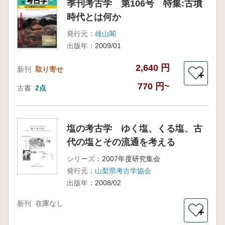
季刊考古学 第106号 特集:古墳
時代とは何か
発行元：
雄山閣
出版年：
2009/01
2,640 円
新刊
取り寄せ
＋
770 円~
古書
2点
塩の考古学 ゆく塩、くる塩、古
代の塩とその流通を考える
シリーズ：
2007年度研究集会
発行元：
山梨県考古学協会
出版年：
2008/02
新刊
在庫なし
＋