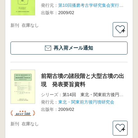
発行元：
第10回播磨考古学研究集会実行委員会
出版年：
2009/02
新刊
在庫なし
＋
再入荷メール通知
前期古墳の諸段階と大型古墳の出
現 発表要旨資料
シリーズ：
第14回 東北・関東前方後円墳研究会大会
発行元：
東北・関東前方後円墳研究会
出版年：
2009/02
新刊
在庫なし
＋