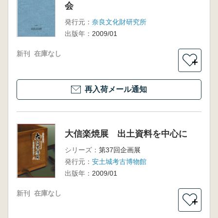
会
発行元：
奈良文化財研究所
出版年：
2009/01
新刊
在庫なし
＋
再入荷メール通知
大信楽焼展 出土資料を中心に
シリーズ：
第37回企画展
発行元：
安土城考古博物館
出版年：
2009/01
新刊
在庫なし
＋