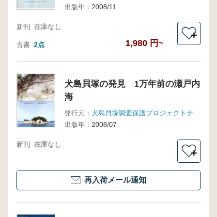
出版年：
2008/11
新刊
在庫なし
＋
1,980 円~
古書
2点
犬島貝塚の発見 1万年前の瀬戸内
海
発行元：
犬島貝塚調査保護プロジェクトチーム
出版年：
2008/07
新刊
在庫なし
＋
再入荷メール通知