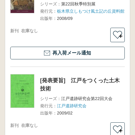
シリーズ：
第22回秋季特別展
発行元：
栃木県立しもつけ風土記の丘資料館
出版年：
2008/09
新刊
在庫なし
＋
再入荷メール通知
[発表要旨] 江戸をつくった土木
技術
シリーズ：
江戸遺跡研究会第22回大会
発行元：
江戸遺跡研究会
出版年：
2009/02
新刊
在庫なし
＋