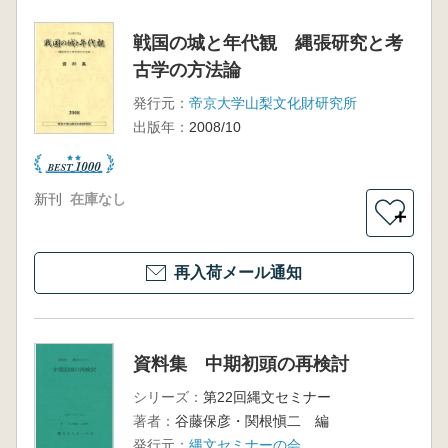
戦国の城と年代観 縄張研究と考
古学の方法論
発行元：
帝京大学山梨文化財研究所
出版年：
2008/10
新刊
在庫なし
＋
再入荷メール通知
資料集 中期初頭の再検討
シリーズ：
第22回縄文セミナー
著者：
谷藤保彦・関根愼二 編
発行元：
縄文セミナーの会