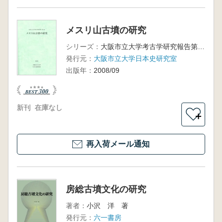
メスリ山古墳の研究
シリーズ：
大阪市立大学考古学研究報告第3冊
発行元：
大阪市立大学日本史研究室
出版年：
2008/09
新刊
在庫なし
＋
再入荷メール通知
房総古墳文化の研究
著者：
小沢 洋 著
発行元：
六一書房