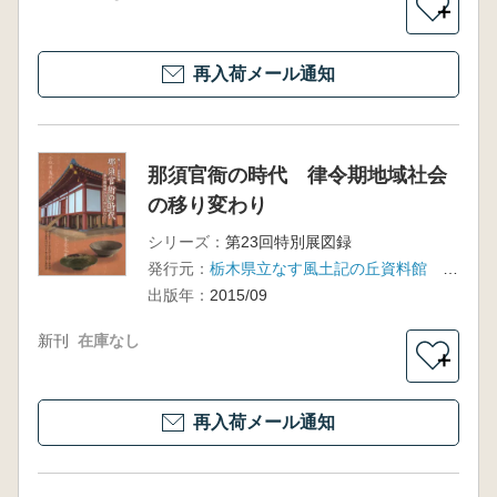
＋
再入荷メール通知
那須官衙の時代 律令期地域社会
の移り変わり
シリーズ：
第23回特別展図録
発行元：
栃木県立なす風土記の丘資料館 大田原市なす風土記の丘湯津上資料館
出版年：
2015/09
新刊
在庫なし
＋
再入荷メール通知