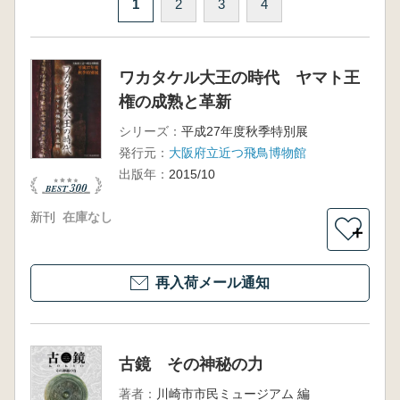
1
2
3
4
ワカタケル大王の時代 ヤマト王
権の成熟と革新
シリーズ：
平成27年度秋季特別展
発行元：
大阪府立近つ飛鳥博物館
出版年：
2015/10
新刊
在庫なし
＋
再入荷メール通知
古鏡 その神秘の力
著者：
川崎市市民ミュージアム 編