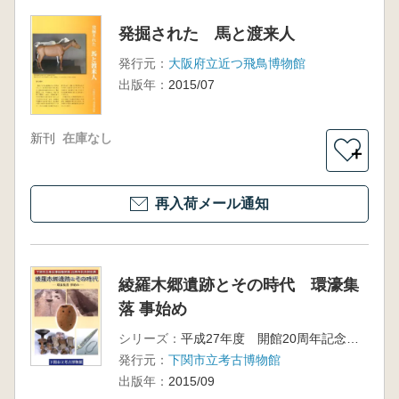
発掘された 馬と渡来人
発行元：
大阪府立近つ飛鳥博物館
出版年：
2015/07
新刊
在庫なし
＋
再入荷メール通知
綾羅木郷遺跡とその時代 環濠集
落 事始め
シリーズ：
平成27年度 開館20周年記念特別展
発行元：
下関市立考古博物館
出版年：
2015/09