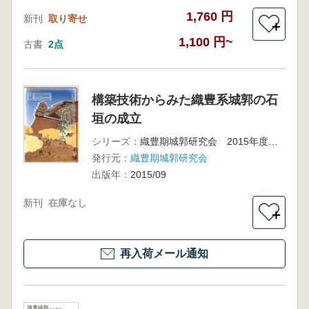
1,760 円
新刊
取り寄せ
＋
1,100 円~
古書
2点
構築技術からみた織豊系城郭の石
垣の成立
シリーズ：
織豊期城郭研究会 2015年度小牧研究集会
発行元：
織豊期城郭研究会
出版年：
2015/09
新刊
在庫なし
＋
再入荷メール通知