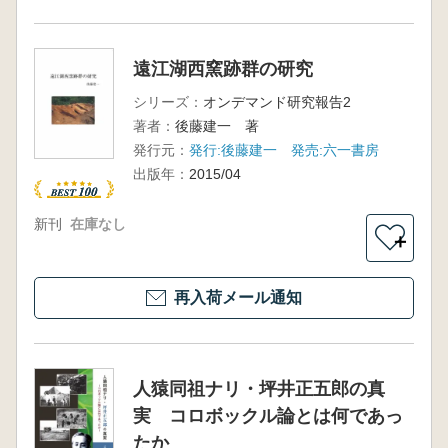
遠江湖西窯跡群の研究
シリーズ：
オンデマンド研究報告2
著者：
後藤建一 著
発行元：
発行:後藤建一 発売:六一書房
出版年：
2015/04
新刊
在庫なし
＋
再入荷メール通知
人猿同祖ナリ・坪井正五郎の真
実 コロボックル論とは何であっ
たか