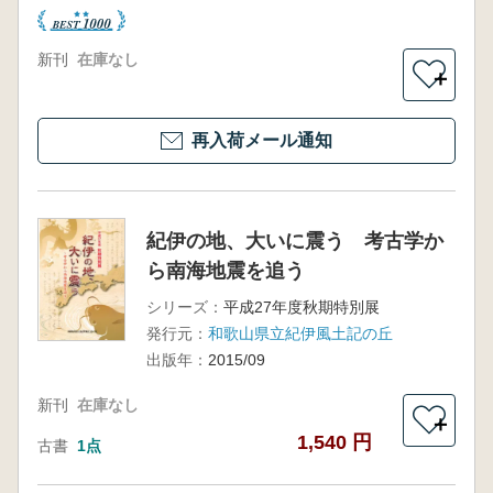
新刊
在庫なし
＋
再入荷メール通知
紀伊の地、大いに震う 考古学か
ら南海地震を追う
シリーズ：
平成27年度秋期特別展
発行元：
和歌山県立紀伊風土記の丘
出版年：
2015/09
新刊
在庫なし
＋
1,540 円
古書
1点