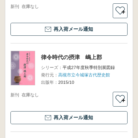
新刊
在庫なし
＋
再入荷メール通知
律令時代の摂津 嶋上郡
シリーズ：
平成27年度秋季特別展図録
発行元：
高槻市立今城塚古代歴史館
出版年：
2015/10
新刊
在庫なし
＋
再入荷メール通知