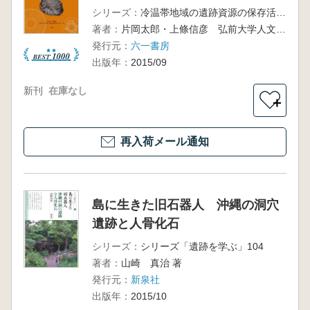
シリーズ：
冷温帯地域の遺跡資源の保存活用促進プロジェクト研究報告書5
著者：
片岡太郎・上條信彦 弘前大学人文学部北日本考古学研究センター 編
発行元：
六一書房
出版年：
2015/09
新刊
在庫なし
＋
再入荷メール通知
島に生きた旧石器人 沖縄の洞穴
遺跡と人骨化石
シリーズ：
シリーズ「遺跡を学ぶ」104
著者：
山崎 真治 著
発行元：
新泉社
出版年：
2015/10