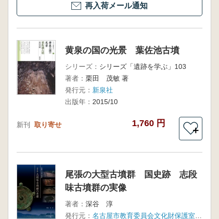
再入荷メール通知
黄泉の国の光景 葉佐池古墳
シリーズ：
シリーズ「遺跡を学ぶ」103
著者：
栗田 茂敏 著
発行元：
新泉社
出版年：
2015/10
1,760 円
新刊
取り寄せ
＋
尾張の大型古墳群 国史跡 志段
味古墳群の実像
著者：
深谷 淳
発行元：
名古屋市教育委員会文化財保護室 六一書房