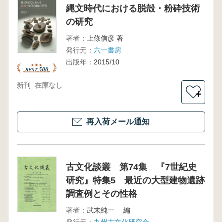
縄文時代における脱殻・粉砕技術
の研究
著者：
上條信彦 著
発行元：
六一書房
出版年：
2015/10
新刊
在庫なし
＋
再入荷メール通知
古文化談叢 第74集 『7世紀史
研究』特集5 最近の大型建物遺跡
調査例とその性格
著者：
武末純一 編