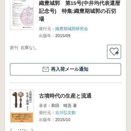
織豊城郭 第15号(中井均代表還暦
記念号) 特集:織豊期城郭の石切
場
発行元：
織豊期城郭研究会
出版年：
2015/09
新刊
在庫なし
＋
再入荷メール通知
古墳時代の生産と流通
著者：
和田 晴吾 著
発行元：
吉川弘文館
出版年：
2015/10