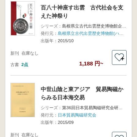
百八十神座す出雲 古代社会を支
えた神祭り
シリーズ：
島根県立古代出雲歴史博物館企画展
発行元：
島根県立古代出雲歴史博物館(ハーベスト出版)
出版年：
2015/10
新刊
在庫なし
＋
1,188 円~
古書
2点
中世山陰と東アジア 貿易陶磁か
らみる日本海交易
シリーズ：
第36回日本貿易陶磁研究会研究集会山陰大会資料集
発行元：
日本貿易陶磁研究会
出版年：
2015/09
新刊
在庫なし