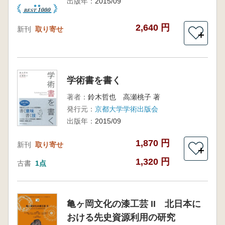
出版年：
2015/09
2,640 円
新刊
取り寄せ
＋
学術書を書く
著者：
鈴木哲也 高瀬桃子 著
発行元：
京都大学学術出版会
出版年：
2015/09
1,870 円
新刊
取り寄せ
＋
1,320 円
古書
1点
亀ヶ岡文化の漆工芸 II 北日本に
おける先史資源利用の研究