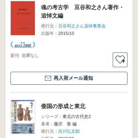
魂の考古学 豆谷和之さん著作・
追悼文編
発行元：
豆谷和之さん追悼事業会
出版年：
2015/10
新刊
在庫なし
＋
再入荷メール通知
倭国の形成と東北
シリーズ：
東北の古代史2
著者：
藤沢 敦 編
発行元：
吉川弘文館