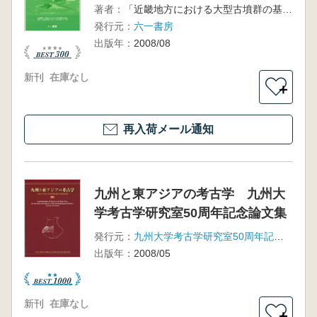
著者：
「近畿地方における大型古墳群の基礎的研究」(研究代表者 白石太一郎)研究グループ 編
発行元：
六一書房
出版年：
2008/08
新刊
在庫なし
＋
再入荷メール通知
九州と東アジアの考古学 九州大
学考古学研究室50周年記念論文集
発行元：
九州大学考古学研究室50周年記念論文集刊行会
出版年：
2008/05
新刊
在庫なし
＋