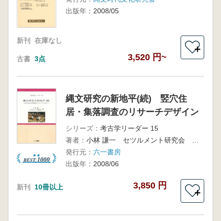
出版年：
2008/05
新刊
在庫なし
＋
3,520 円~
古書
3点
縄文研究の新地平(続) 竪穴住
居・集落調査のリサーチデザイン
シリーズ：
考古学リーダー 15
著者：
小林 謙一 セツルメント研究会 編
発行元：
六一書房
出版年：
2008/06
3,850 円
新刊
10冊以上
＋