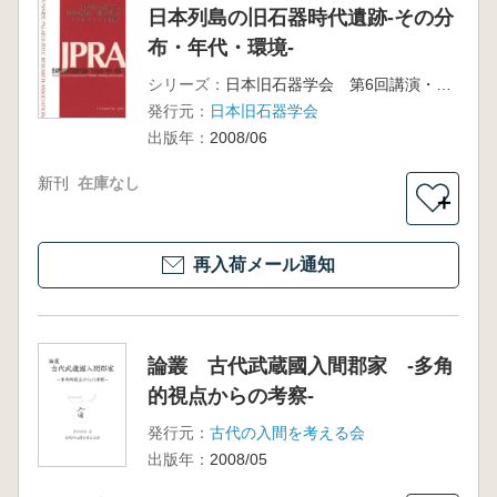
日本列島の旧石器時代遺跡-その分
布・年代・環境-
シリーズ：
日本旧石器学会 第6回講演・研究発表シンポジウム予稿集
発行元：
日本旧石器学会
出版年：
2008/06
新刊
在庫なし
＋
再入荷メール通知
論叢 古代武蔵國入間郡家 -多角
的視点からの考察-
発行元：
古代の入間を考える会
出版年：
2008/05