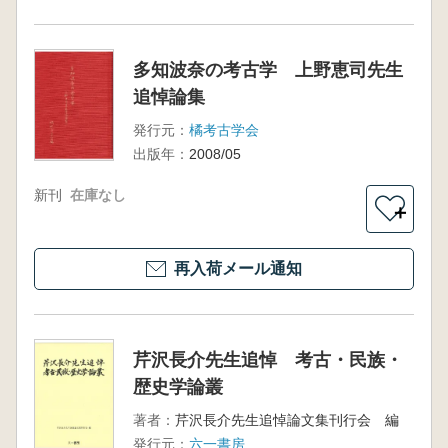
多知波奈の考古学 上野恵司先生
追悼論集
発行元：
橘考古学会
出版年：
2008/05
新刊
在庫なし
＋
再入荷メール通知
芹沢長介先生追悼 考古・民族・
歴史学論叢
著者：
芹沢長介先生追悼論文集刊行会 編
発行元：
六一書房