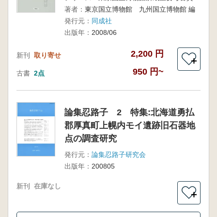
著者：
東京国立博物館 九州国立博物館 編
発行元：
同成社
出版年：
2008/06
2,200 円
新刊
取り寄せ
＋
950 円~
古書
2点
論集忍路子 2 特集:北海道勇払
郡厚真町上幌内モイ遺跡旧石器地
点の調査研究
発行元：
論集忍路子研究会
出版年：
200805
新刊
在庫なし
＋