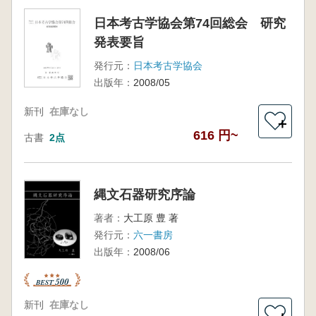
日本考古学協会第74回総会 研究
発表要旨
発行元：
日本考古学協会
出版年：
2008/05
新刊
在庫なし
＋
616 円~
古書
2点
縄文石器研究序論
著者：
大工原 豊 著
発行元：
六一書房
出版年：
2008/06
新刊
在庫なし