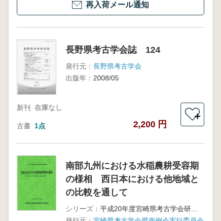
再入荷メール通知
長野県考古学会誌 124
発行元：
長野県考古学会
出版年：
2008/05
新刊
在庫なし
＋
2,200 円
古書
1点
南部九州における水稲農耕受容期
の様相 西日本における他地域と
の比較を通して
シリーズ：
平成20年度宮崎県考古学会研究会資料集
発行元：
宮崎県考古学会県南例会実行委員会