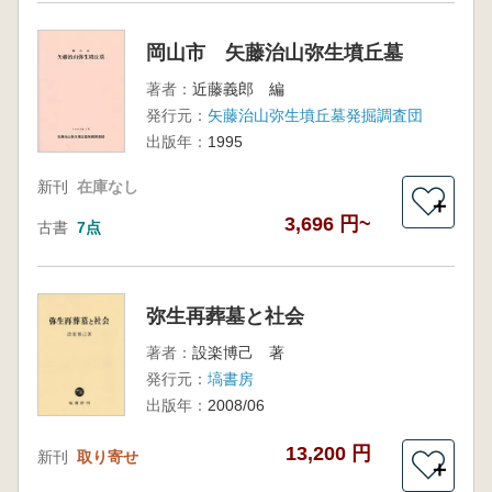
岡山市 矢藤治山弥生墳丘墓
著者：
近藤義郎 編
発行元：
矢藤治山弥生墳丘墓発掘調査団
出版年：
1995
新刊
在庫なし
＋
3,696 円~
古書
7点
弥生再葬墓と社会
著者：
設楽博己 著
発行元：
塙書房
出版年：
2008/06
13,200 円
新刊
取り寄せ
＋