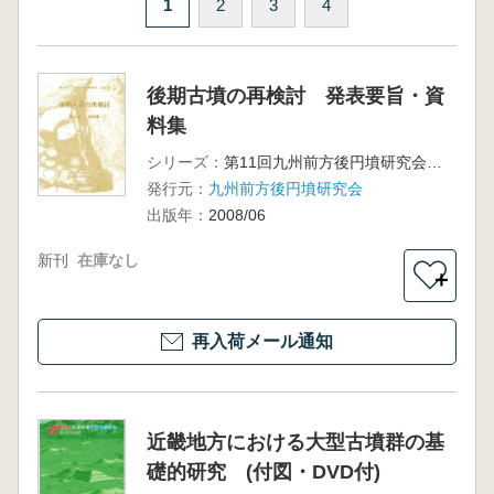
1
2
3
4
後期古墳の再検討 発表要旨・資
料集
シリーズ：
第11回九州前方後円墳研究会 佐賀大会
発行元：
九州前方後円墳研究会
出版年：
2008/06
新刊
在庫なし
＋
再入荷メール通知
近畿地方における大型古墳群の基
礎的研究 (付図・DVD付)