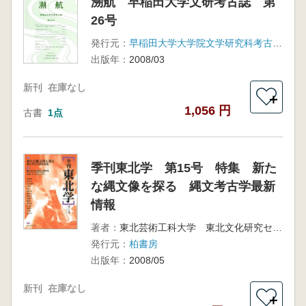
溯航 早稲田大学文研考古誌 第
26号
発行元：
早稲田大学大学院文学研究科考古談話会
出版年：
2008/03
新刊
在庫なし
＋
1,056 円
古書
1点
季刊東北学 第15号 特集 新た
な縄文像を探る 縄文考古学最新
情報
著者：
東北芸術工科大学 東北文化研究センター発行
発行元：
柏書房
出版年：
2008/05
新刊
在庫なし
＋