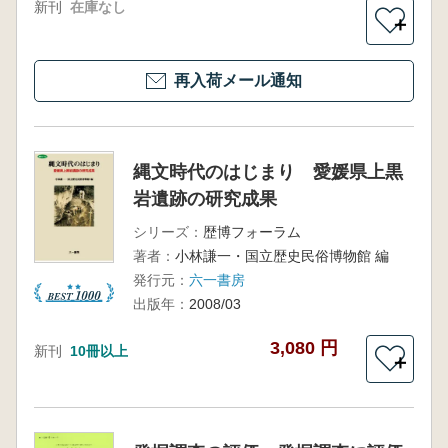
新刊
在庫なし
＋
再入荷メール通知
縄文時代のはじまり 愛媛県上黒
岩遺跡の研究成果
シリーズ：
歴博フォーラム
著者：
小林謙一・国立歴史民俗博物館 編
発行元：
六一書房
出版年：
2008/03
3,080 円
新刊
10冊以上
＋