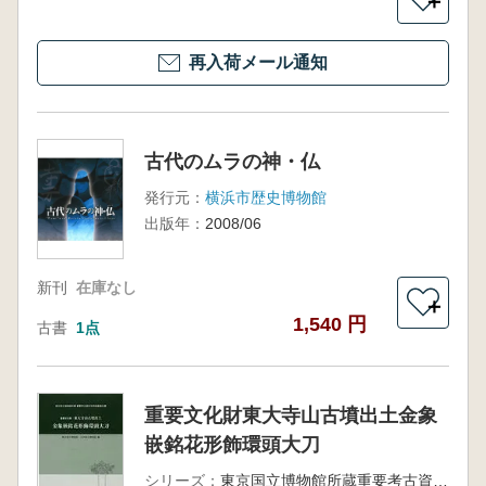
＋
再入荷メール通知
古代のムラの神・仏
発行元：
横浜市歴史博物館
出版年：
2008/06
新刊
在庫なし
＋
1,540 円
古書
1点
重要文化財東大寺山古墳出土金象
嵌銘花形飾環頭大刀
シリーズ：
東京国立博物館所蔵重要考古資料学術調査報告書