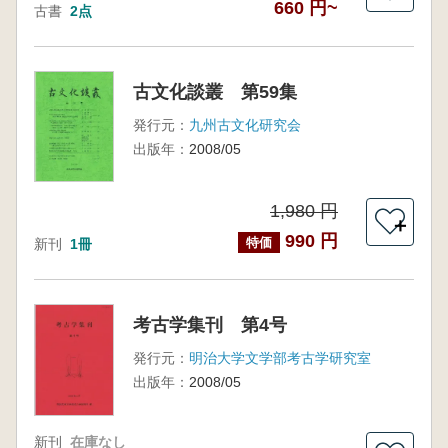
660 円~
古書
2点
古文化談叢 第59集
発行元：
九州古文化研究会
出版年：
2008/05
1,980 円
＋
990 円
特価
新刊
1冊
考古学集刊 第4号
発行元：
明治大学文学部考古学研究室
出版年：
2008/05
新刊
在庫なし