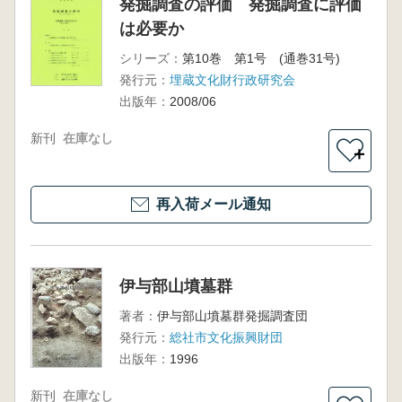
発掘調査の評価 発掘調査に評価
は必要か
シリーズ：
第10巻 第1号 (通巻31号)
発行元：
埋蔵文化財行政研究会
出版年：
2008/06
新刊
在庫なし
＋
再入荷メール通知
伊与部山墳墓群
著者：
伊与部山墳墓群発掘調査団
発行元：
総社市文化振興財団
出版年：
1996
新刊
在庫なし