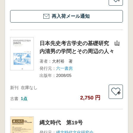
再入荷メール通知
日本先史考古学史の基礎研究 山
内清男の学問とその周辺の人々
著者：
大村裕 著
発行元：
六一書房
出版年：
2008/05
新刊
在庫なし
＋
2,750 円
古書
1点
縄文時代 第19号
発行元：
縄文時代文化研究会