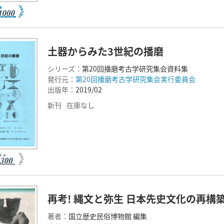
土器からみた3世紀の播磨
シリーズ：
第20回播磨考古学研究集会資料集
発行元：
第20回播磨考古学研究集会実行委員会
出版年：
2019/02
新刊
在庫なし
再考! 縄文と弥生 日本先史文化の再構
著者：
国立歴史民俗博物館 編集