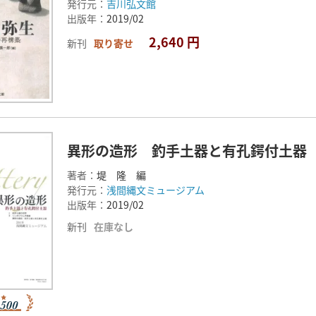
発行元：
吉川弘文館
出版年：
2019/02
2,640 円
新刊
取り寄せ
異形の造形 釣手土器と有孔鍔付土器
著者：
堤 隆 編
発行元：
浅間縄文ミュージアム
出版年：
2019/02
新刊
在庫なし