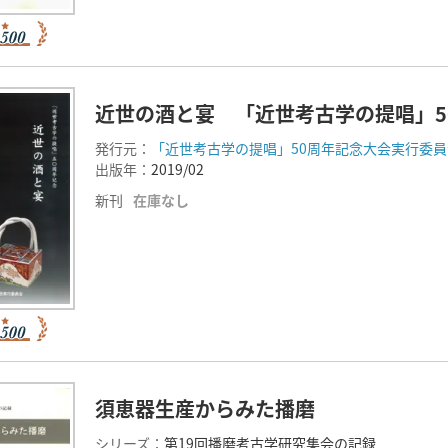
近世の酒と宴 「近世考古学の提唱」5
発行元：
「近世考古学の提唱」50周年記念大会実行委員
出版年：
2019/02
新刊
在庫なし
須恵器生産からみた播磨
シリーズ：
第19回播磨考古学研究集会の記録