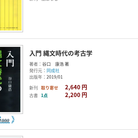
入門 縄文時代の考古学
著者：
谷口 康浩 著
発行元：
同成社
出版年：
2019/01
2,640 円
新刊
取り寄せ
2,200 円
古書
1点