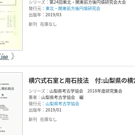
シリーズ：
第24回東北・関東前方後円墳研究会大会
発行元：
東北・関東前方後円墳研究会
出版年：
2019/03
新刊
在庫なし
横穴式石室と用石技法 付:山梨県の横
シリーズ：
山梨県考古学協会 2018年度研究集会
著者：
山梨県考古学協会 編
発行元：
山梨県考古学協会
出版年：
2019/01
新刊
在庫なし