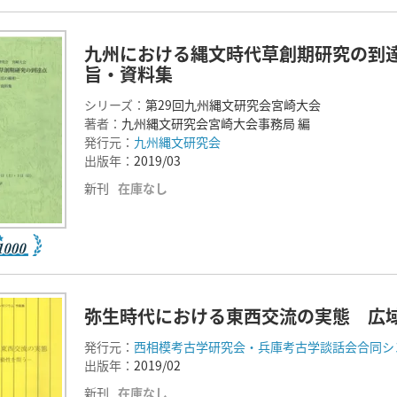
九州における縄文時代草創期研究の到
旨・資料集
シリーズ：
第29回九州縄文研究会宮崎大会
著者：
九州縄文研究会宮崎大会事務局 編
発行元：
九州縄文研究会
出版年：
2019/03
新刊
在庫なし
弥生時代における東西交流の実態 広
発行元：
西相模考古学研究会・兵庫考古学談話会合同シ
出版年：
2019/02
新刊
在庫なし