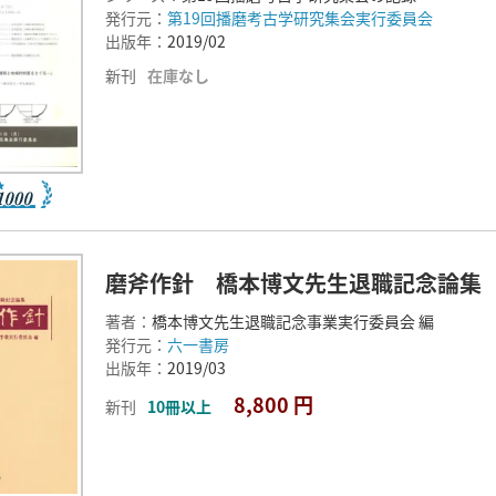
発行元：
第19回播磨考古学研究集会実行委員会
出版年：
2019/02
新刊
在庫なし
磨斧作針 橋本博文先生退職記念論集
著者：
橋本博文先生退職記念事業実行委員会 編
発行元：
六一書房
出版年：
2019/03
8,800 円
新刊
10冊以上