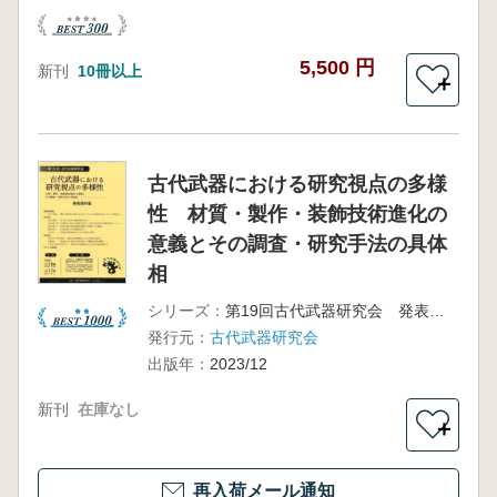
5,500 円
新刊
10冊以上
＋
古代武器における研究視点の多様
性 材質・製作・装飾技術進化の
意義とその調査・研究手法の具体
相
シリーズ：
第19回古代武器研究会 発表資料集
発行元：
古代武器研究会
出版年：
2023/12
新刊
在庫なし
＋
再入荷メール通知