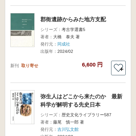
郡衙遺跡からみた地方支配
シリーズ：
考古学選書5
著者：
大橋 泰夫 著
発行元：
同成社
出版年：
2024/02
6,600 円
新刊
取り寄せ
＋
弥生人はどこから来たのか 最新
科学が解明する先史日本
シリーズ：
歴史文化ライブラリー587
著者：
藤尾 慎一郎 著
発行元：
吉川弘文館