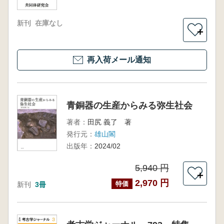
新刊
在庫なし
＋
再入荷メール通知
青銅器の生産からみる弥生社会
著者：
田尻 義了 著
発行元：
雄山閣
出版年：
2024/02
5,940 円
＋
2,970 円
特価
新刊
3冊