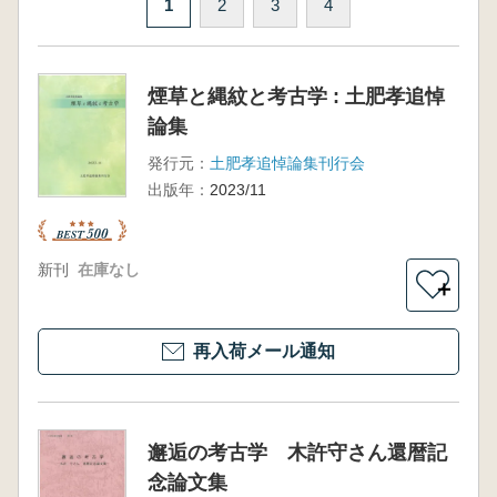
1
2
3
4
煙草と縄紋と考古学 : 土肥孝追悼
論集
発行元：
土肥孝追悼論集刊行会
出版年：
2023/11
新刊
在庫なし
＋
再入荷メール通知
邂逅の考古学 木許守さん還暦記
念論文集