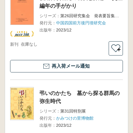
編年の手がかり
シリーズ：
第26回研究集会 発表要旨集・資料集
発行元：
中国四国前方後円墳研究会
出版年：
2023/12
新刊
在庫なし
＋
再入荷メール通知
弔いのかたち 墓から探る群馬の
弥生時代
シリーズ：
第31回特別展
発行元：
かみつけの里博物館
出版年：
2023/12