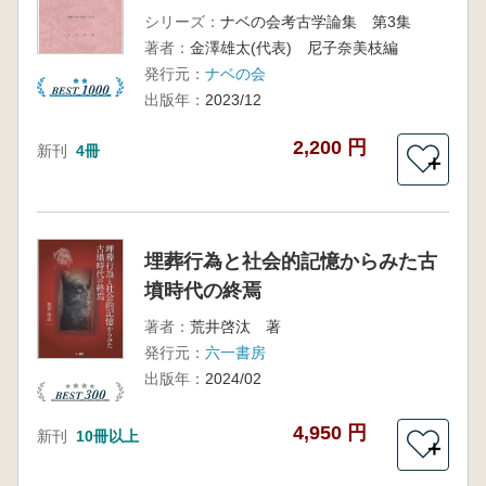
シリーズ：
ナベの会考古学論集 第3集
著者：
金澤雄太(代表) 尼子奈美枝編
発行元：
ナベの会
出版年：
2023/12
2,200 円
新刊
4冊
＋
埋葬行為と社会的記憶からみた古
墳時代の終焉
著者：
荒井啓汰 著
発行元：
六一書房
出版年：
2024/02
4,950 円
新刊
10冊以上
＋