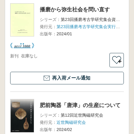
播磨から弥生社会を問い直す
シリーズ：
第23回播磨考古学研究集会資料集
発行元：
第23回播磨考古学研究集会実行委員会
出版年：
2024/01
新刊
在庫なし
＋
再入荷メール通知
肥前陶器「唐津」の生産について
シリーズ：
第12回近世陶磁研究会
発行元：
近世陶磁研究会
出版年：
2024/02