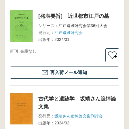
[発表要旨] 近世都市江戸の墓
シリーズ：
江戸遺跡研究会第36回大会
発行元：
江戸遺跡研究会
出版年：
2024/01
新刊
在庫なし
＋
再入荷メール通知
古代学と遺跡学 坂靖さん追悼論
文集
発行元：
坂靖さん追悼論文集刊行会
出版年：
2024/02