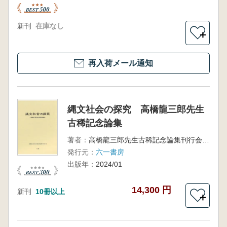
新刊
在庫なし
＋
再入荷メール通知
縄文社会の探究 高橋龍三郎先生
古稀記念論集
著者：
高橋龍三郎先生古稀記念論集刊行会 編
発行元：
六一書房
出版年：
2024/01
14,300 円
新刊
10冊以上
＋