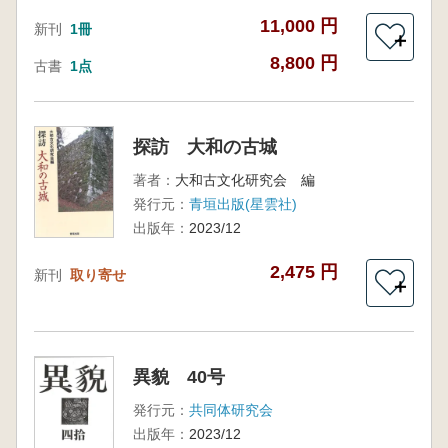
11,000 円
新刊
1冊
＋
8,800 円
古書
1点
探訪 大和の古城
著者：
大和古文化研究会 編
発行元：
青垣出版(星雲社)
出版年：
2023/12
2,475 円
新刊
取り寄せ
＋
異貌 40号
発行元：
共同体研究会
出版年：
2023/12