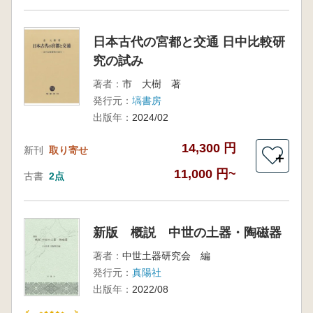
日本古代の宮都と交通 日中比較研
究の試み
著者：
市 大樹 著
発行元：
塙書房
出版年：
2024/02
14,300 円
新刊
取り寄せ
＋
11,000 円~
古書
2点
新版 概説 中世の土器・陶磁器
著者：
中世土器研究会 編
発行元：
真陽社
出版年：
2022/08