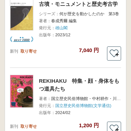
古墳・モニュメントと歴史考古学
シリーズ：
何が歴史を動かしたのか 第3巻
著者：
春成秀爾 編集
発行元：
雄山閣
出版年：
2023/12
7,040 円
新刊
取り寄せ
＋
REKIHAKU 特集・顔・身体をも
つ道具たち
著者：
国立歴史民俗博物館・中村耕作・川村清志 編集
発行元：
国立歴史民俗博物館(文学通信)
出版年：
2024/02
1,200 円
新刊
取り寄せ
＋