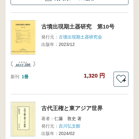
古墳出現期土器研究 第10号
発行元：
古墳出現期土器研究会
出版年：
2023/12
1,320 円
新刊
1冊
＋
古代王権と東アジア世界
著者：
仁藤 敦史 著
発行元：
吉川弘文館
出版年：
2024/02