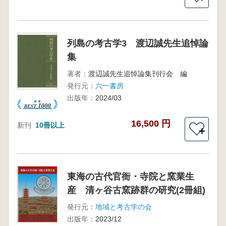
列島の考古学3 渡辺誠先生追悼論
集
著者：
渡辺誠先生追悼論集刊行会 編
発行元：
六一書房
出版年：
2024/03
16,500 円
新刊
10冊以上
＋
東海の古代官衙・寺院と窯業生
産 清ヶ谷古窯跡群の研究(2冊組)
発行元：
地域と考古学の会
出版年：
2023/12