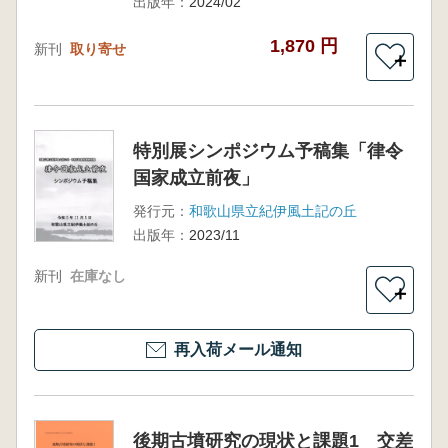
出版年：
2024/02
1,870 円
新刊
取り寄せ
＋
特別展シンポジウム予稿集「律令
国家成立前夜」
発行元：
和歌山県立紀伊風土記の丘
出版年：
2023/11
新刊
在庫なし
＋
再入荷メール通知
後期古墳研究の現状と課題1 交差