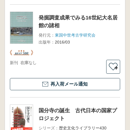
発掘調査成果でみる16世紀大名居
館の諸相
発行元：
東国中世考古学研究会
出版年：
2016/03
新刊
在庫なし
＋
再入荷メール通知
国分寺の誕生 古代日本の国家プ
ロジェクト
シリーズ：
歴史文化ライブラリー430