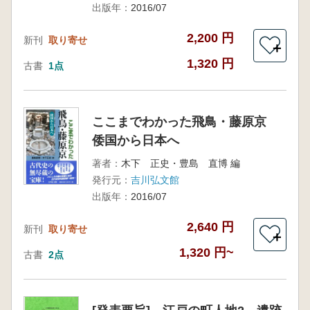
出版年：
2016/07
2,200 円
新刊
取り寄せ
＋
1,320 円
古書
1点
ここまでわかった飛鳥・藤原京
倭国から日本へ
著者：
木下 正史・豊島 直博 編
発行元：
吉川弘文館
出版年：
2016/07
2,640 円
新刊
取り寄せ
＋
1,320 円~
古書
2点