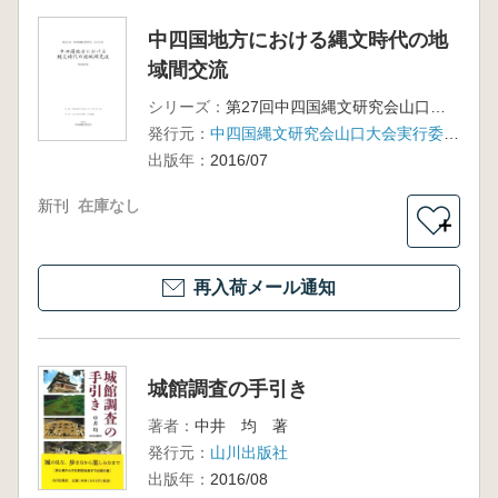
中四国地方における縄文時代の地
域間交流
シリーズ：
第27回中四国縄文研究会山口大会
発行元：
中四国縄文研究会山口大会実行委員会事務局
出版年：
2016/07
新刊
在庫なし
＋
再入荷メール通知
城館調査の手引き
著者：
中井 均 著
発行元：
山川出版社
出版年：
2016/08