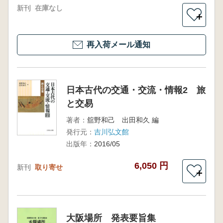
新刊
在庫なし
＋
再入荷メール通知
日本古代の交通・交流・情報2 旅
と交易
著者：
舘野和己 出田和久 編
発行元：
吉川弘文館
出版年：
2016/05
6,050 円
新刊
取り寄せ
＋
大阪場所 発表要旨集