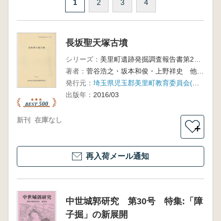
1
2
3
4
長坂聖天塚古墳
シリーズ：
美里町遺跡発掘調査報告書第25集
著者：
菅谷浩之・坂本和俊・上野祥史 他 著
発行元：
埼玉県児玉郡美里町教育委員会(長坂聖天塚古墳普及会)
出版年：
2016/03
新刊
在庫なし
＋
再入荷メール通知
中世城郭研究 第30号 特集:「障
子掘」の新展開