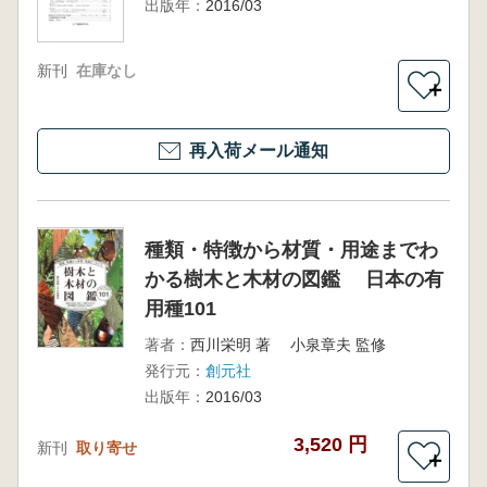
出版年：
2016/03
新刊
在庫なし
＋
再入荷メール通知
種類・特徴から材質・用途までわ
かる樹木と木材の図鑑 日本の有
用種101
著者：
西川栄明 著 小泉章夫 監修
発行元：
創元社
出版年：
2016/03
3,520 円
新刊
取り寄せ
＋