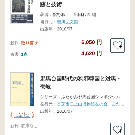
跡と技術
著者：
舘野和己 出田和久 編
発行元：
吉川弘文館
出版年：
2016/07
6,050 円
新刊
取り寄せ
＋
4,620 円
古書
1点
邪馬台国時代の狗邪韓国と対馬・
壱岐
シリーズ：
ふたかみ邪馬台国シンポジウム16
発行元：
香芝市二上山博物館友の会「ふたかみ史遊会」
出版年：
2016/07
新刊
在庫なし
＋