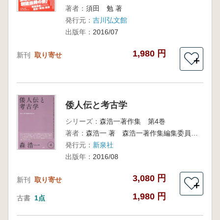
著者：
須田 勉 著
発行元：
吉川弘文館
出版年：
2016/07
1,980 円
新刊
取り寄せ
＋
倭人伝と考古学
シリーズ：
森浩一著作集 第4巻
著者：
森浩一 著 森浩一著作集編集委員会 編
発行元：
新泉社
出版年：
2016/08
3,080 円
新刊
取り寄せ
＋
1,980 円
古書
1点