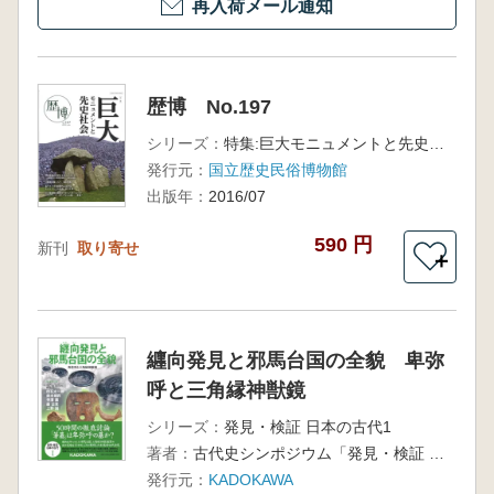
再入荷メール通知
歴博 No.197
シリーズ：
特集:巨大モニュメントと先史社会
発行元：
国立歴史民俗博物館
出版年：
2016/07
590 円
新刊
取り寄せ
＋
纒向発見と邪馬台国の全貌 卑弥
呼と三角縁神獣鏡
シリーズ：
発見・検証 日本の古代1
著者：
古代史シンポジウム「発見・検証 日本の古代」編集委員会 編
発行元：
KADOKAWA