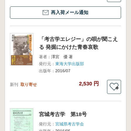
再入荷メール通知
「考古学エレジー」の唄が聞こえ
る 発掘にかけた青春哀歌
著者：
澤宮 優 著
発行元：
東海大学出版部
出版年：
2016/07
2,530 円
新刊
取り寄せ
＋
宮城考古学 第18号
発行元：
宮城県考古学会
出版年：
2016/05