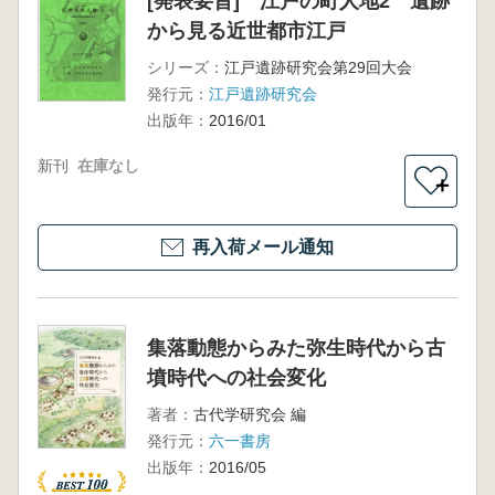
[発表要旨] 江戸の町人地2 遺跡
から見る近世都市江戸
シリーズ：
江戸遺跡研究会第29回大会
発行元：
江戸遺跡研究会
出版年：
2016/01
新刊
在庫なし
＋
再入荷メール通知
集落動態からみた弥生時代から古
墳時代への社会変化
著者：
古代学研究会 編
発行元：
六一書房
出版年：
2016/05