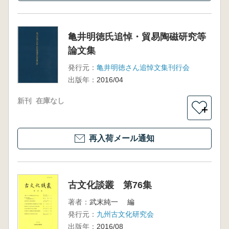
亀井明徳氏追悼・貿易陶磁研究等
論文集
発行元：
亀井明徳さん追悼文集刊行会
出版年：
2016/04
新刊
在庫なし
＋
再入荷メール通知
古文化談叢 第76集
著者：
武末純一 編
発行元：
九州古文化研究会
出版年：
2016/08