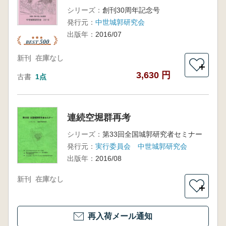
シリーズ：
創刊30周年記念号
発行元：
中世城郭研究会
出版年：
2016/07
新刊
在庫なし
＋
3,630 円
古書
1点
連続空堀群再考
シリーズ：
第33回全国城郭研究者セミナー
発行元：
実行委員会 中世城郭研究会
出版年：
2016/08
新刊
在庫なし
＋
再入荷メール通知