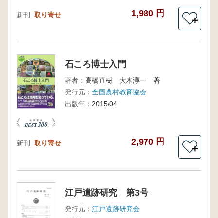
1,980 円
新刊
取り寄せ
＋
石ころ博士入門
著者：
高橋直樹 大木淳一 著
発行元：
全国農村教育協会
出版年：
2015/04
2,970 円
新刊
取り寄せ
＋
江戸遺跡研究 第3号
発行元：
江戸遺跡研究会