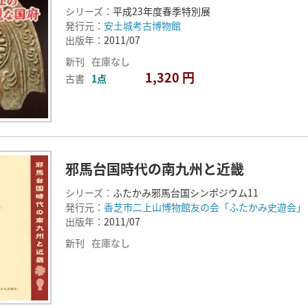
シリーズ：
平成23年度春季特別展
発行元：
安土城考古博物館
出版年：
2011/07
新刊
在庫なし
1,320 円
古書
1点
邪馬台国時代の南九州と近畿
シリーズ：
ふたかみ邪馬台国シンポジウム11
発行元：
香芝市二上山博物館友の会「ふたかみ史遊会」
出版年：
2011/07
新刊
在庫なし