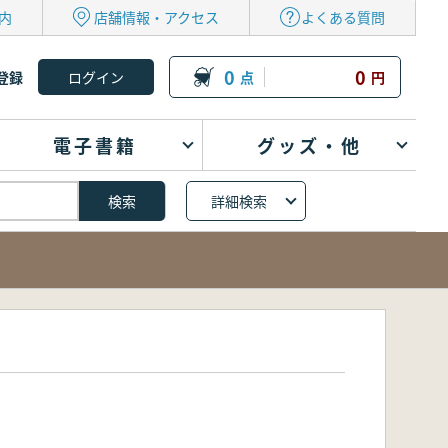
内
店舗情報・アクセス
よくある質問
0
0
登録
点
円
電子書籍
グッズ・他
詳細検索