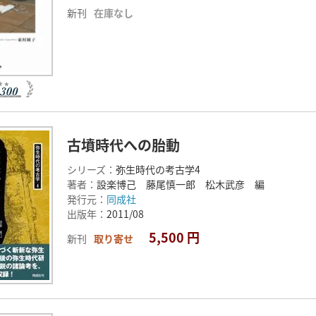
新刊
在庫なし
古墳時代への胎動
シリーズ：
弥生時代の考古学4
著者：
設楽博己 藤尾慎一郎 松木武彦 編
発行元：
同成社
出版年：
2011/08
5,500 円
新刊
取り寄せ