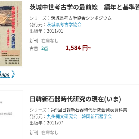
茨城中世考古学の最前線 編年と基準
シリーズ：
茨城県考古学協会シンポジウム
発行元：
茨城県考古学協会
出版年：
2011/01
新刊
在庫なし
1,584 円~
古書
2点
日韓新石器時代研究の現在(いま)
シリーズ：
第9回日韓新石器時代研究会発表資料集
発行元：
九州縄文研究会 韓国新石器学会
出版年：
2011/07
新刊
在庫なし