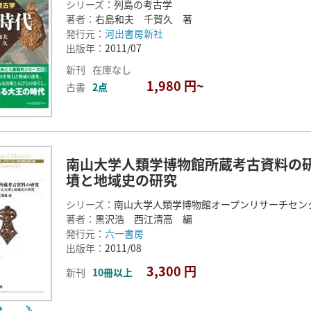
シリーズ：
列島の考古学
著者：
右島和夫 千賀久 著
発行元：
河出書房新社
出版年：
2011/07
新刊
在庫なし
1,980 円~
古書
2点
南山大学人類学博物館所蔵考古資料の
墳と地域史の研究
シリーズ：
南山大学人類学博物館オープンリサーチセン
著者：
黒沢浩 西江清高 編
発行元：
六一書房
出版年：
2011/08
3,300 円
新刊
10冊以上