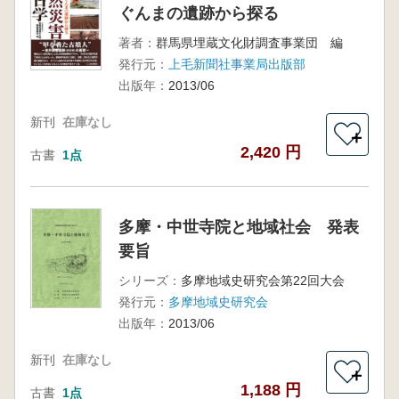
ぐんまの遺跡から探る
著者：
群馬県埋蔵文化財調査事業団 編
発行元：
上毛新聞社事業局出版部
出版年：
2013/06
新刊
在庫なし
＋
2,420 円
古書
1点
多摩・中世寺院と地域社会 発表
要旨
シリーズ：
多摩地域史研究会第22回大会
発行元：
多摩地域史研究会
出版年：
2013/06
新刊
在庫なし
＋
1,188 円
古書
1点