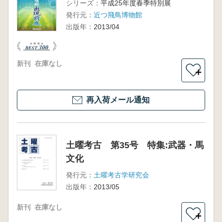
シリーズ：
平成25年度春季特別展
発行元：
近つ飛鳥博物館
出版年：
2013/04
新刊
在庫なし
＋
再入荷メール通知
土曜考古 第35号 特集:武器・馬
文化
発行元：
土曜考古学研究会
出版年：
2013/05
新刊
在庫なし
＋