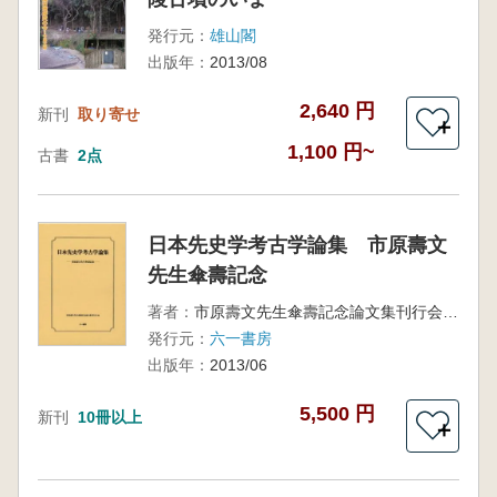
発行元：
雄山閣
出版年：
2013/08
2,640 円
新刊
取り寄せ
＋
1,100 円~
古書
2点
日本先史学考古学論集 市原壽文
先生傘壽記念
著者：
市原壽文先生傘壽記念論文集刊行会 編
発行元：
六一書房
出版年：
2013/06
5,500 円
新刊
10冊以上
＋