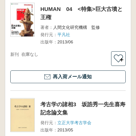
HUMAN 04 <特集>巨大古墳と
王権
著者：
人間文化研究機構 監修
発行元：
平凡社
出版年：
2013/06
新刊
在庫なし
＋
再入荷メール通知
考古学の諸相3 坂誥秀一先生喜寿
記念論文集
発行元：
立正大学考古学会
出版年：
2013/05