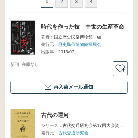
1
2
3
4
時代を作った技 中世の生産革命
著者：
国立歴史民俗博物館 編
発行元：
歴史民俗博物館振興会
出版年：
2013/07
新刊
在庫なし
＋
再入荷メール通知
古代の運河
シリーズ：
古代交通研究会第17回大会資料集
発行元：
古代交通研究会