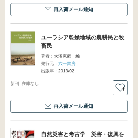
再入荷メール通知
ユーラシア乾燥地域の農耕民と牧
畜民
著者：
大沼克彦 編
発行元：
六一書房
出版年：
2013/02
新刊
在庫なし
＋
再入荷メール通知
自然災害と考古学 災害・復興を