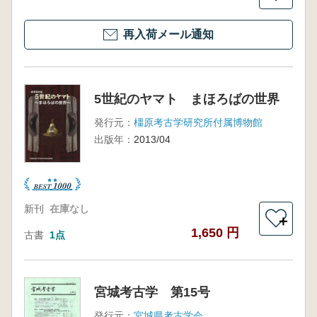
再入荷メール通知
5世紀のヤマト まほろばの世界
発行元：
橿原考古学研究所付属博物館
出版年：
2013/04
新刊
在庫なし
＋
1,650 円
古書
1点
宮城考古学 第15号
発行元：
宮城県考古学会