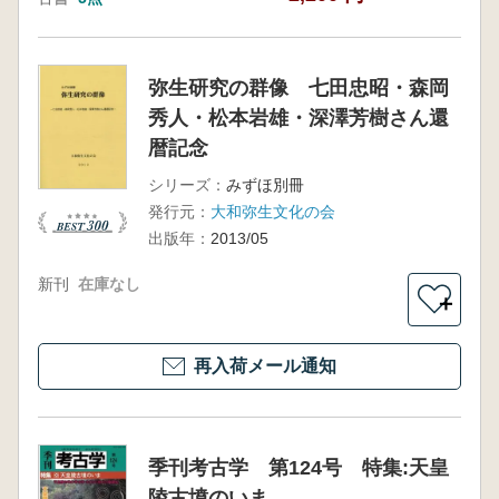
弥生研究の群像 七田忠昭・森岡
秀人・松本岩雄・深澤芳樹さん還
暦記念
シリーズ：
みずほ別冊
発行元：
大和弥生文化の会
出版年：
2013/05
新刊
在庫なし
＋
再入荷メール通知
季刊考古学 第124号 特集:天皇
陵古墳のいま