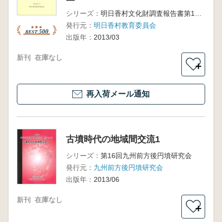
シリーズ：
明日香村文化財調査報告書第10集
発行元：
明日香村教育委員会
出版年：
2013/03
新刊
在庫なし
＋
再入荷メール通知
古墳時代の地域間交流1
シリーズ：
第16回九州前方後円墳研究会
発行元：
九州前方後円墳研究会
出版年：
2013/06
新刊
在庫なし
＋