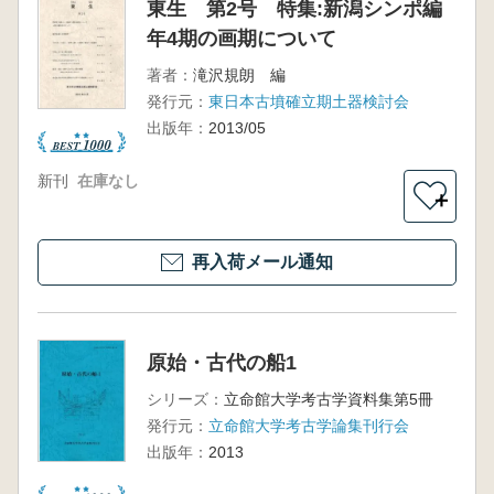
東生 第2号 特集:新潟シンポ編
年4期の画期について
著者：
滝沢規朗 編
発行元：
東日本古墳確立期土器検討会
出版年：
2013/05
新刊
在庫なし
＋
再入荷メール通知
原始・古代の船1
シリーズ：
立命館大学考古学資料集第5冊
発行元：
立命館大学考古学論集刊行会
出版年：
2013