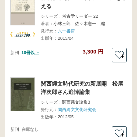
える
シリーズ：
考古学リーダー 22
著者：
小林三郎 佐々木憲一 編
発行元：
六一書房
出版年：
2013/04
3,300 円
新刊
10冊以上
＋
関西縄文時代研究の新展開 松尾
洋次郎さん追悼論集
シリーズ：
関西縄文論集3
発行元：
関西縄文文化研究会
出版年：
2012/05
新刊
在庫なし
＋