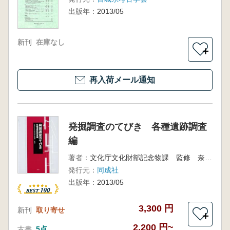
出版年：
2013/05
新刊
在庫なし
＋
再入荷メール通知
発掘調査のてびき 各種遺跡調査
編
著者：
文化庁文化財部記念物課 監修 奈良文化財研究所 編
発行元：
同成社
出版年：
2013/05
3,300 円
新刊
取り寄せ
＋
2,200 円~
古書
5点