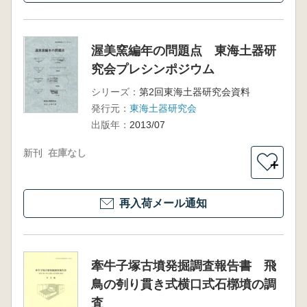
渥美窯編年の問題点 東海土器研
究会プレシンポジウム
シリーズ：
第2回東海土器研究会資料
発行元：
東海土器研究会
出版年：
2013/07
新刊
在庫なし
＋
再入荷メール通知
牽牛子塚古墳発掘調査報告書 飛
鳥の刳り貫き式横口式石槨墳の調
査