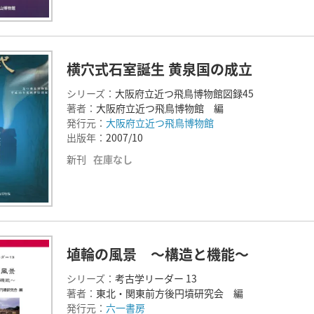
横穴式石室誕生 黄泉国の成立
シリーズ：
大阪府立近つ飛鳥博物館図録45
著者：
大阪府立近つ飛鳥博物館 編
発行元：
大阪府立近つ飛鳥博物館
出版年：
2007/10
新刊
在庫なし
埴輪の風景 ～構造と機能～
シリーズ：
考古学リーダー 13
著者：
東北・関東前方後円墳研究会 編
発行元：
六一書房