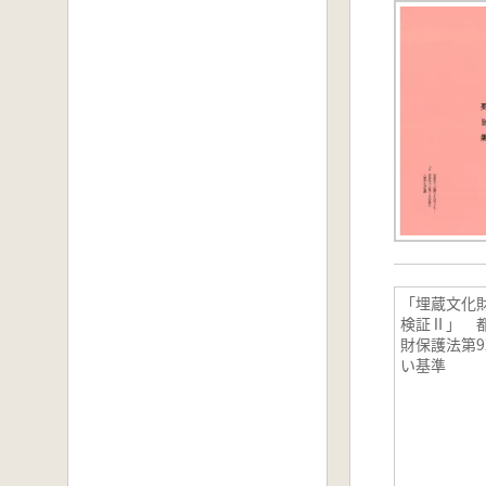
「埋蔵文化
検証Ⅱ」 
財保護法第9
い基準