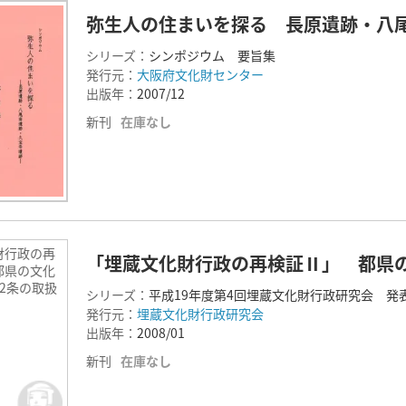
弥生人の住まいを探る 長原遺跡・八
シリーズ：
シンポジウム 要旨集
発行元：
大阪府文化財センター
出版年：
2007/12
新刊
在庫なし
財行政の再
「埋蔵文化財行政の再検証Ⅱ」 都県の
都県の文化
2条の取扱
シリーズ：
平成19年度第4回埋蔵文化財行政研究会 発
発行元：
埋蔵文化財行政研究会
出版年：
2008/01
新刊
在庫なし