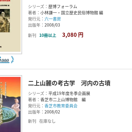
シリーズ：
歴博フォーラム
著者：
小林謙一・国立歴史民俗博物館 編
発行元：
六一書房
出版年：
2008/03
3,080 円
新刊
10冊以上
二上山麓の考古学 河内の古墳
シリーズ：
平成19年度冬季企画展
著者：
香芝市二上山博物館 編
発行元：
香芝市教育委員会
出版年：
2008/02
新刊
在庫なし