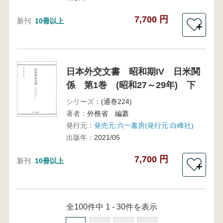
7,700 円
新刊
10冊以上
＋
日本外交文書 昭和期IV 日米関
係 第1巻 (昭和27～29年) 下
シリーズ：
(通巻224)
著者：
外務省 編纂
発行元：
発売元:六一書房(発行元:白峰社)
出版年：
2021/05
7,700 円
新刊
10冊以上
＋
全100件中 1 - 30件を表示