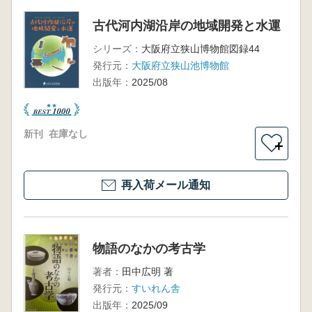
古代河内湖沿岸の地域開発と水運
シリーズ：
大阪府立狭山博物館図録44
発行元：
大阪府立狭山池博物館
出版年：
2025/08
新刊
在庫なし
＋
再入荷メール通知
物語のなかの考古学
著者：
田中広明 著
発行元：
すいれん舎
出版年：
2025/09