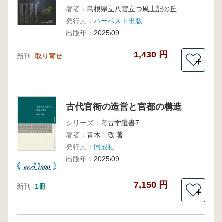
著者：
島根県立八雲立つ風土記の丘
発行元：
ハーベスト出版
出版年：
2025/09
1,430 円
新刊
取り寄せ
＋
古代官衙の造営と宮都の構造
シリーズ：
考古学選書7
著者：
青木 敬 著
発行元：
同成社
出版年：
2025/09
7,150 円
新刊
1冊
＋