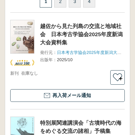
1
2
3
4
越佐から見た列島の交流と地域社
会 日本考古学協会2025年度新潟
大会資料集
発行元：
日本考古学協会2025年度新潟大会実行委員会
出版年：
2025/10
新刊
在庫なし
＋
再入荷メール通知
特別展関連講演会「古墳時代の海
をめぐる交流の諸相」予稿集