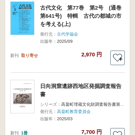
古代文化 第77巻 第2号 (通巻
第641号) 特輯 古代の都城の市
を考える(上)
発行元：
古代学協会
出版年：
2025/09
2,970 円
新刊
取り寄せ
＋
日向洞窟遺跡西地区発掘調査報告
書
シリーズ：
高畠町埋蔵文化財調査報告書第11集
発行元：
高畠町教育委員会
出版年：
2025/03
7,700 円
新刊
1冊