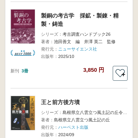
製銅の考古学 採鉱・製錬・精
製・鋳造
シリーズ：
考古調査ハンドブック26
著者：
池田善文 編 井澤 英二 監修
発行元：
ニューサイエンス社
出版年：
2025/10
3,850 円
新刊
3冊
＋
王と前方後方墳
シリーズ：
島根県立八雲立つ風土記の丘令和6年度特別展
著者：
島根県立八雲立つ風土記の丘
発行元：
ハーベスト出版
出版年：
2024/09