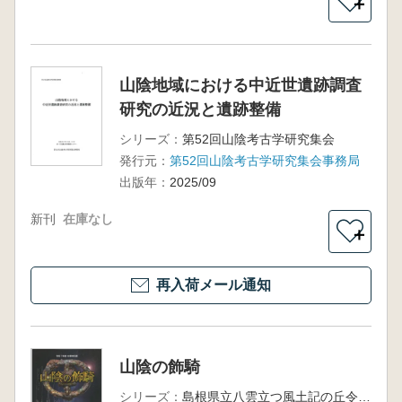
＋
山陰地域における中近世遺跡調査
研究の近況と遺跡整備
シリーズ：
第52回山陰考古学研究集会
発行元：
第52回山陰考古学研究集会事務局
出版年：
2025/09
新刊
在庫なし
＋
再入荷メール通知
山陰の飾騎
シリーズ：
島根県立八雲立つ風土記の丘令和7年度特別展