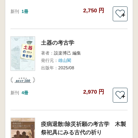
2,750 円
新刊
1冊
＋
土器の考古学
著者：
設楽博己 編集
発行元：
雄山閣
出版年：
2025/08
2,970 円
新刊
4冊
＋
疫病退散!除災祈願の考古学 木製
祭祀具にみる古代の祈り