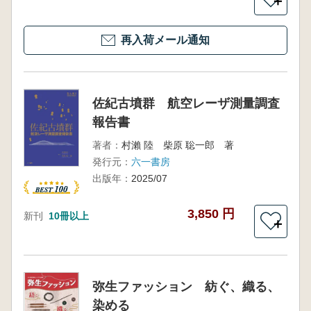
＋
再入荷メール通知
佐紀古墳群 航空レーザ測量調査
報告書
著者：
村瀨 陸 柴原 聡一郎 著
発行元：
六一書房
出版年：
2025/07
3,850 円
新刊
10冊以上
＋
弥生ファッション 紡ぐ、織る、
染める