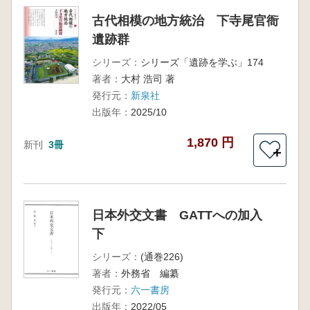
古代相模の地方統治 下寺尾官衙
遺跡群
シリーズ：
シリーズ「遺跡を学ぶ」174
著者：
大村 浩司 著
発行元：
新泉社
出版年：
2025/10
1,870 円
新刊
3冊
＋
日本外交文書 GATTへの加入
下
シリーズ：
(通巻226)
著者：
外務省 編纂
発行元：
六一書房
出版年：
2022/05