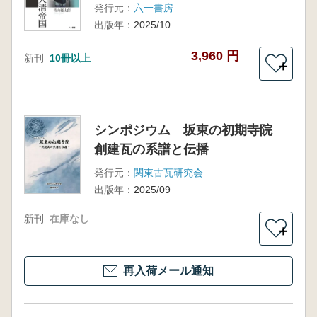
発行元：
六一書房
出版年：
2025/10
3,960 円
新刊
10冊以上
＋
シンポジウム 坂東の初期寺院
創建瓦の系譜と伝播
発行元：
関東古瓦研究会
出版年：
2025/09
新刊
在庫なし
＋
再入荷メール通知