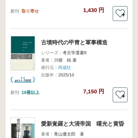
1,430 円
新刊
取り寄せ
＋
古墳時代の甲冑と軍事構造
シリーズ：
考古学選書8
著者：
川畑 純 著
発行元：
同成社
出版年：
2025/10
7,150 円
新刊
10冊以上
＋
愛新覚羅と大清帝国 曙光と黄昏
著者：
青山優太郎 著