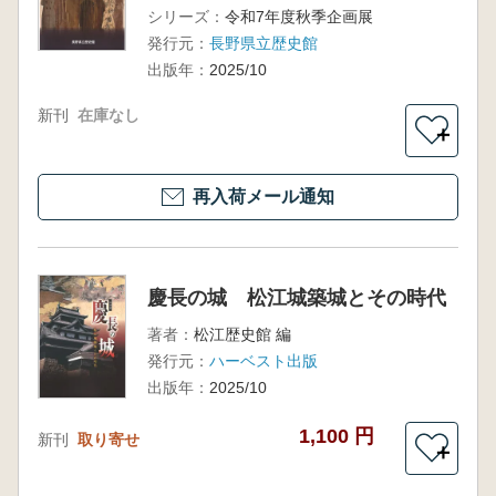
シリーズ：
令和7年度秋季企画展
発行元：
長野県立歴史館
出版年：
2025/10
新刊
在庫なし
＋
再入荷メール通知
慶長の城 松江城築城とその時代
著者：
松江歴史館 編
発行元：
ハーベスト出版
出版年：
2025/10
1,100 円
新刊
取り寄せ
＋