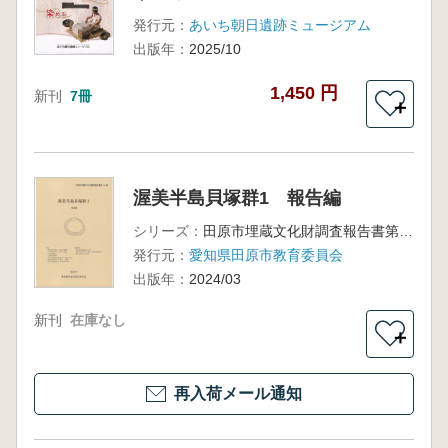
発行元：
あいち朝日遺跡ミュージアム
出版年：
2025/10
1,450 円
新刊
7冊
＋
渥美半島貝塚群1 報告編
シリーズ：
田原市埋蔵文化財調査報告書第14集
発行元：
愛知県田原市教育委員会
出版年：
2024/03
新刊
在庫なし
＋
再入荷メール通知