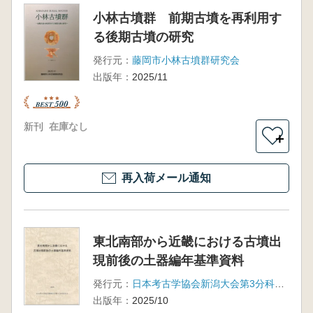
小林古墳群 前期古墳を再利用す
る後期古墳の研究
発行元：
藤岡市小林古墳群研究会
出版年：
2025/11
新刊
在庫なし
＋
再入荷メール通知
東北南部から近畿における古墳出
現前後の土器編年基準資料
発行元：
日本考古学協会新潟大会第3分科会有志
出版年：
2025/10