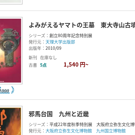
よみがえるヤマトの王墓 東大寺山古
シリーズ：
創立80周年記念特別展
発行元：
天理大学出版部
出版年：
2010/09
新刊
在庫なし
1,540 円~
古書
5点
邪馬台国 九州と近畿
シリーズ：
平成22年度秋季特別展 大阪府立弥生文化博
発行元：
大阪府立弥生文化博物館 九州国立博物館