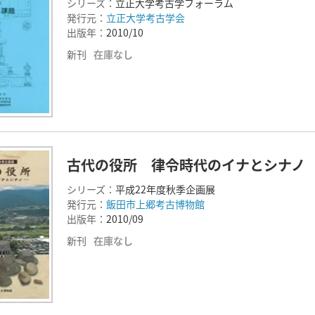
シリーズ：
立正大学考古学フォーラム
発行元：
立正大学考古学会
出版年：
2010/10
新刊
在庫なし
古代の役所 律令時代のイナとシナノ
シリーズ：
平成22年度秋季企画展
発行元：
飯田市上郷考古博物館
出版年：
2010/09
新刊
在庫なし