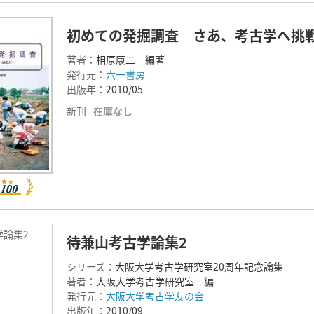
初めての発掘調査 さあ、考古学へ挑
著者：
相原康二 編著
発行元：
六一書房
出版年：
2010/05
新刊
在庫なし
学論集2
待兼山考古学論集2
シリーズ：
大阪大学考古学研究室20周年記念論集
著者：
大阪大学考古学研究室 編
発行元：
大阪大学考古学友の会
出版年：
2010/09