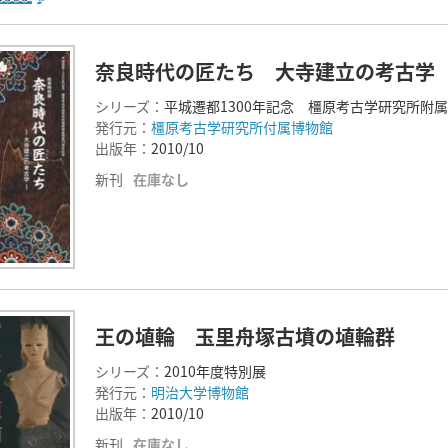
奈良時代の匠たち 大寺建立の考古学
シリーズ：
平城遷都1300年記念 橿原考古学研究所附
発行元：
橿原考古学研究所付属博物館
出版年：
2010/10
新刊
在庫なし
王の埴輪 玉里舟塚古墳の埴輪群
シリーズ：
2010年度特別展
発行元：
明治大学博物館
出版年：
2010/10
新刊
在庫なし