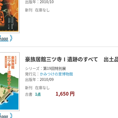
出版年：
2010/10
新刊
在庫なし
豪族居館三ツ寺Ⅰ遺跡のすべて 出土
シリーズ：
第19回特別展
発行元：
かみつけの里博物館
出版年：
2010/09
新刊
在庫なし
1,650 円
古書
1点