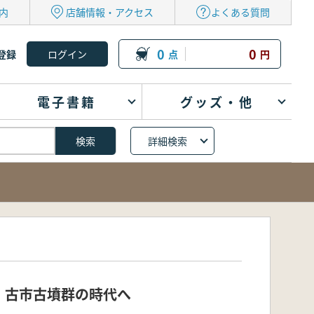
内
店舗情報・アクセス
よくある質問
0
0
登録
点
円
電子書籍
グッズ・他
詳細検索
・古市古墳群の時代へ