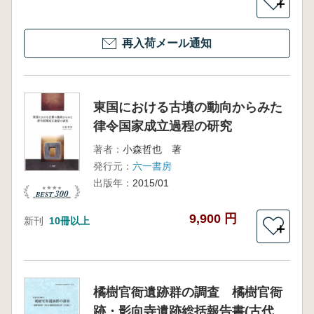
＋
再入荷メール通知
東国における古墳の動向からみた
律令国家成立過程の研究
著者：
小森哲也 著
発行元：
六一書房
出版年：
2015/01
9,900 円
新刊
10冊以上
＋
橘樹官衙遺跡群の調査 橘樹官衙
跡・影向寺遺跡総括報告書(古代