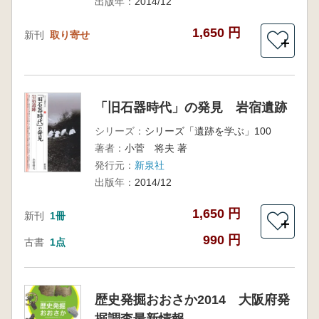
出版年：
2014/12
1,650 円
新刊
取り寄せ
＋
「旧石器時代」の発見 岩宿遺跡
シリーズ：
シリーズ「遺跡を学ぶ」100
著者：
小菅 将夫 著
発行元：
新泉社
出版年：
2014/12
1,650 円
新刊
1冊
＋
990 円
古書
1点
歴史発掘おおさか2014 大阪府発
掘調査最新情報