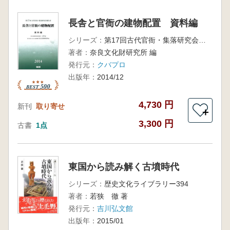
長舎と官衙の建物配置 資料編
シリーズ：
第17回古代官衙・集落研究会報告書
著者：
奈良文化財研究所 編
発行元：
クバプロ
出版年：
2014/12
4,730 円
新刊
取り寄せ
＋
3,300 円
古書
1点
東国から読み解く古墳時代
シリーズ：
歴史文化ライブラリー394
著者：
若狭 徹 著
発行元：
吉川弘文館
出版年：
2015/01