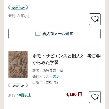
新刊
在庫なし
＋
再入荷メール通知
ホモ・サピエンスと旧人2 考古学
からみた学習
著者：
西秋良宏 編
発行元：
六一書房
出版年：
2014/12
4,180 円
新刊
10冊以上
＋