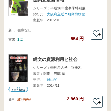
シリーズ：
平成26年度冬季特別展
発行元：
大阪府立近つ飛鳥博物館
出版年：
2015/01
新刊
在庫なし
＋
554 円
古書
1点
縄文の資源利用と社会
シリーズ：
季刊考古学 別冊21
著者：
阿部 芳郎 編
発行元：
雄山閣
出版年：
2014/11
2,860 円
新刊
取り寄せ
＋