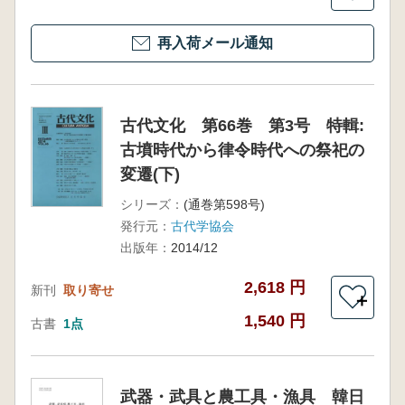
再入荷メール通知
古代文化 第66巻 第3号 特輯:
古墳時代から律令時代への祭祀の
変遷(下)
シリーズ：
(通巻第598号)
発行元：
古代学協会
出版年：
2014/12
2,618 円
新刊
取り寄せ
＋
1,540 円
古書
1点
武器・武具と農工具・漁具 韓日