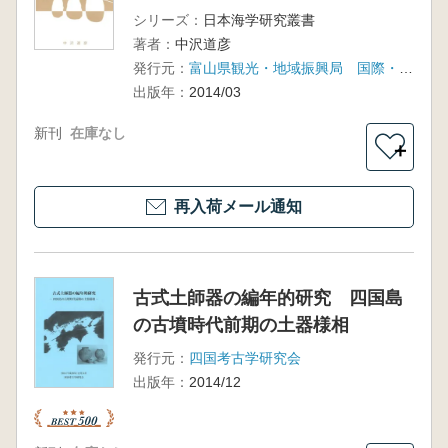
シリーズ：
日本海学研究叢書
著者：
中沢道彦
発行元：
富山県観光・地域振興局 国際・日本海政策課
出版年：
2014/03
新刊
在庫なし
＋
再入荷メール通知
古式土師器の編年的研究 四国島
の古墳時代前期の土器様相
発行元：
四国考古学研究会
出版年：
2014/12