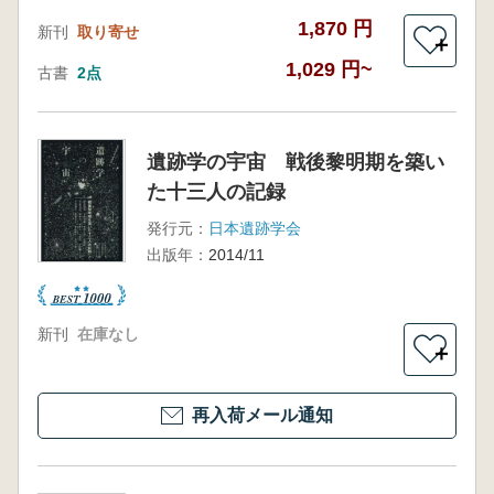
1,870 円
新刊
取り寄せ
＋
1,029 円~
古書
2点
遺跡学の宇宙 戦後黎明期を築い
た十三人の記録
発行元：
日本遺跡学会
出版年：
2014/11
新刊
在庫なし
＋
再入荷メール通知