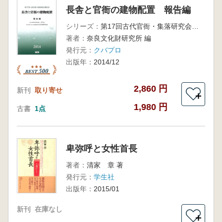
長舎と官衙の建物配置 報告編
シリーズ：
第17回古代官衙・集落研究会報告書
著者：
奈良文化財研究所 編
発行元：
クバプロ
出版年：
2014/12
2,860 円
新刊
取り寄せ
＋
1,980 円
古書
1点
卑弥呼と女性首長
著者：
清家 章 著
発行元：
学生社
出版年：
2015/01
新刊
在庫なし
＋