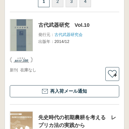
1
2
3
4
古代武器研究 Vol.10
発行元：
古代武器研究会
出版年：
2014/12
新刊
在庫なし
＋
再入荷メール通知
先史時代の初期農耕を考える レ
プリカ法の実践から