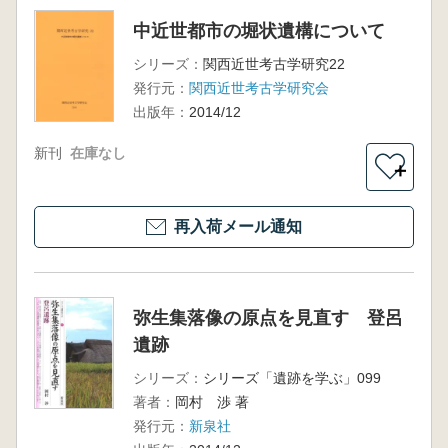
中近世都市の堀状遺構について
シリーズ：
関西近世考古学研究22
発行元：
関西近世考古学研究会
出版年：
2014/12
新刊
在庫なし
＋
再入荷メール通知
弥生集落像の原点を見直す 登呂
遺跡
シリーズ：
シリーズ「遺跡を学ぶ」099
著者：
岡村 渉 著
発行元：
新泉社