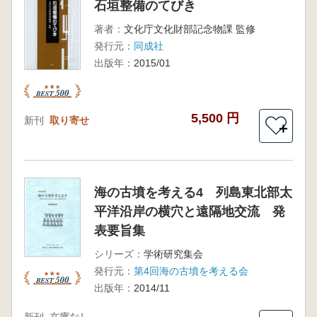
石垣整備のてびき
著者：
文化庁文化財部記念物課 監修
発行元：
同成社
出版年：
2015/01
5,500 円
新刊
取り寄せ
＋
海の古墳を考える4 列島東北部太
平洋沿岸の横穴と遠隔地交流 発
表要旨集
シリーズ：
学術研究集会
発行元：
第4回海の古墳を考える会
出版年：
2014/11
新刊
在庫なし