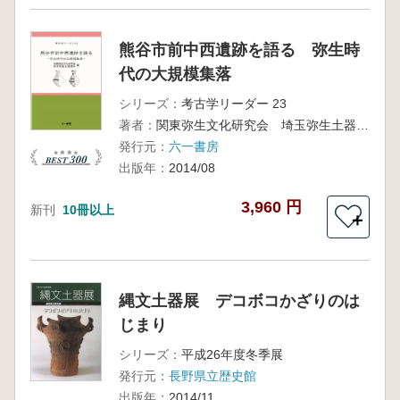
熊谷市前中西遺跡を語る 弥生時
代の大規模集落
シリーズ：
考古学リーダー 23
著者：
関東弥生文化研究会 埼玉弥生土器観会 編
発行元：
六一書房
出版年：
2014/08
3,960 円
新刊
10冊以上
＋
縄文土器展 デコボコかざりのは
じまり
シリーズ：
平成26年度冬季展
発行元：
長野県立歴史館
出版年：
2014/11