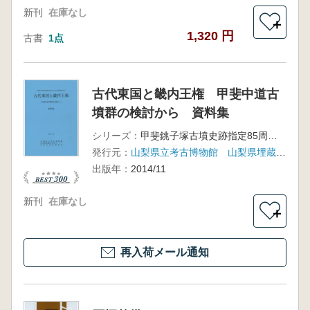
新刊
在庫なし
＋
1,320 円
古書
1点
古代東国と畿内王権 甲斐中道古
墳群の検討から 資料集
シリーズ：
甲斐銚子塚古墳史跡指定85周年・大丸山古墳史跡指定記念
発行元：
山梨県立考古博物館 山梨県埋蔵文化財センター 甲府市教育委員会
出版年：
2014/11
新刊
在庫なし
＋
再入荷メール通知