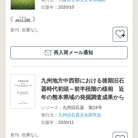
出版年：
2020/10
新刊
在庫なし
＋
再入荷メール通知
九州地方中西部における後期旧石
器時代初頭～前半段階の様相 近
年の熊本県域の発掘調査成果から
シリーズ：
九州旧石器 第24号
発行元：
九州旧石器文化研究会
出版年：
2020/11
新刊
在庫なし