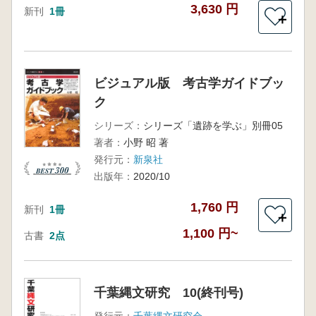
3,630 円
新刊
1冊
＋
ビジュアル版 考古学ガイドブッ
ク
シリーズ：
シリーズ「遺跡を学ぶ」別冊05
著者：
小野 昭 著
発行元：
新泉社
出版年：
2020/10
1,760 円
新刊
1冊
＋
1,100 円~
古書
2点
千葉縄文研究 10(終刊号)
発行元：
千葉縄文研究会