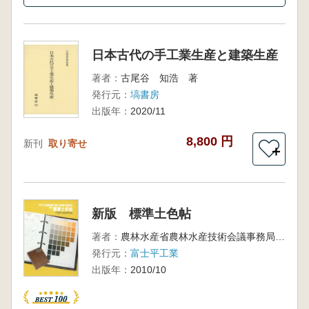
日本古代の手工業生産と建築生産
著者：
古尾谷 知浩 著
発行元：
塙書房
出版年：
2020/11
8,800 円
新刊
取り寄せ
＋
新版 標準土色帖
著者：
農林水産省農林水産技術会議事務局監修
発行元：
富士平工業
出版年：
2010/10