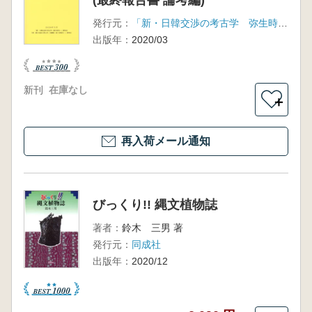
(最終報告書 論考編)
発行元：
「新・日韓交渉の考古学 弥生時代」研究会 「新・韓日交渉の考古学 青銅器～原三国時代」研究会
出版年：
2020/03
新刊
在庫なし
＋
再入荷メール通知
びっくり!! 縄文植物誌
著者：
鈴木 三男 著
発行元：
同成社
出版年：
2020/12