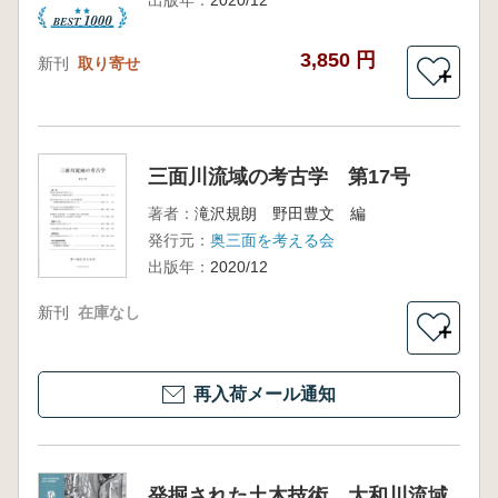
出版年：
2020/12
3,850 円
新刊
取り寄せ
＋
三面川流域の考古学 第17号
著者：
滝沢規朗 野田豊文 編
発行元：
奥三面を考える会
出版年：
2020/12
新刊
在庫なし
＋
再入荷メール通知
発掘された土木技術 大和川流域