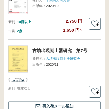
出版年：
2020/10
2,750 円
新刊
10冊以上
＋
1,650 円~
古書
2点
古墳出現期土器研究 第7号
発行元：
古墳出現期土器研究会
出版年：
2020/11
新刊
在庫なし
＋
再入荷メール通知