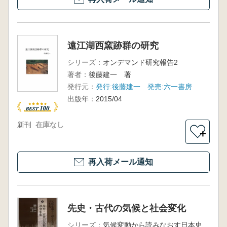
遠江湖西窯跡群の研究
シリーズ：
オンデマンド研究報告2
著者：
後藤建一 著
発行元：
発行:後藤建一 発売:六一書房
出版年：
2015/04
新刊
在庫なし
＋
再入荷メール通知
先史・古代の気候と社会変化
シリーズ：
気候変動から読みなおす日本史 第3巻