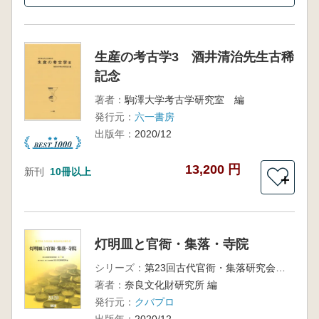
生産の考古学3 酒井清治先生古稀
記念
著者：
駒澤大学考古学研究室 編
発行元：
六一書房
出版年：
2020/12
13,200 円
新刊
10冊以上
＋
灯明皿と官衙・集落・寺院
シリーズ：
第23回古代官衙・集落研究会報告書
著者：
奈良文化財研究所 編
発行元：
クバプロ