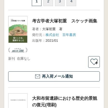
1
2
3
4
考古学者大塚初重 スケッチ画集
著者：
大塚初重 著
発行元：
株式会社 百年書房
出版年：
2021/01
新刊
在庫なし
＋
再入荷メール通知
大和布留遺跡における歴史的景観
の復元(増刷)