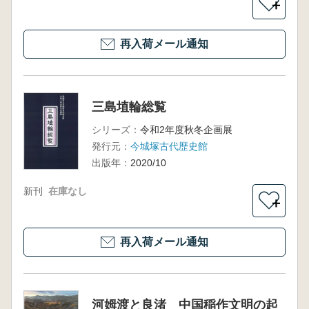
＋
再入荷メール通知
三島埴輪総覧
シリーズ：
令和2年度秋冬企画展
発行元：
今城塚古代歴史館
出版年：
2020/10
新刊
在庫なし
＋
再入荷メール通知
河姆渡と良渚 中国稲作文明の起