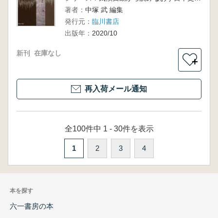
著者：
中塚 武 編集
発行元：
臨川書店
出版年：
2020/10
新刊
在庫なし
＋
再入荷メール通知
全100件中 1 - 30件を表示
1
2
3
4
本を探す
六一書房の本