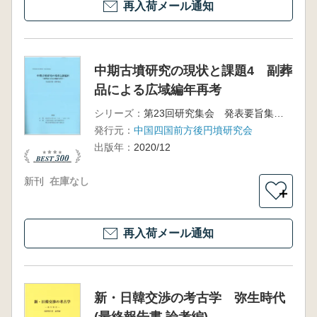
再入荷メール通知
中期古墳研究の現状と課題4 副葬
品による広域編年再考
シリーズ：
第23回研究集会 発表要旨集・資料集
発行元：
中国四国前方後円墳研究会
出版年：
2020/12
新刊
在庫なし
＋
再入荷メール通知
新・日韓交渉の考古学 弥生時代