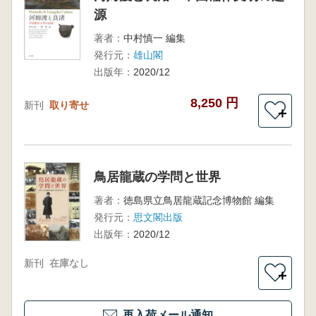
源
著者：
中村慎一 編集
発行元：
雄山閣
出版年：
2020/12
8,250 円
新刊
取り寄せ
＋
鳥居龍蔵の学問と世界
著者：
徳島県立鳥居龍蔵記念博物館 編集
発行元：
思文閣出版
出版年：
2020/12
新刊
在庫なし
＋
再入荷メール通知