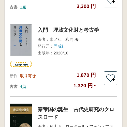
＋
3,300 円
古書
1点
入門 埋蔵文化財と考古学
著者：
水ノ江 和同 著
発行元：
同成社
出版年：
2020/10
1,870 円
新刊
取り寄せ
＋
1,320 円~
古書
4点
秦帝国の誕生 古代史研究のクロ
スロード
著者：
籾山明 ロータール・フォン・ファルケンハウゼン 編