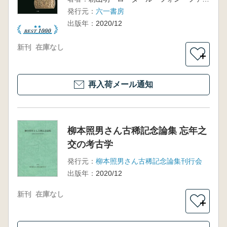
発行元：
六一書房
出版年：
2020/12
新刊
在庫なし
＋
再入荷メール通知
柳本照男さん古稀記念論集 忘年之
交の考古学
発行元：
柳本照男さん古稀記念論集刊行会
出版年：
2020/12
新刊
在庫なし
＋