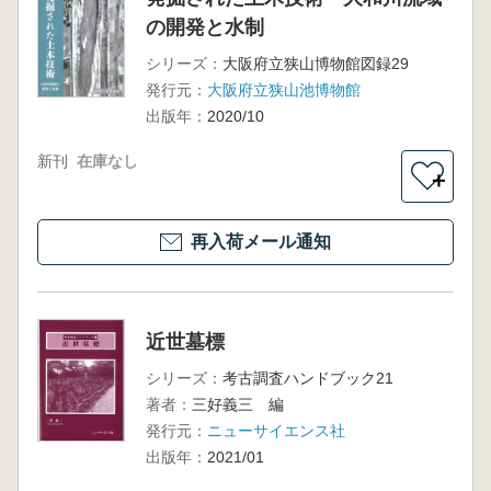
の開発と水制
シリーズ：
大阪府立狭山博物館図録29
発行元：
大阪府立狭山池博物館
出版年：
2020/10
新刊
在庫なし
＋
再入荷メール通知
近世墓標
シリーズ：
考古調査ハンドブック21
著者：
三好義三 編
発行元：
ニューサイエンス社
出版年：
2021/01