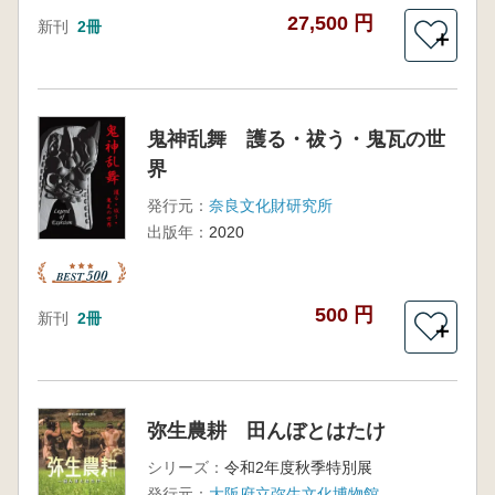
27,500 円
新刊
2冊
＋
鬼神乱舞 護る・祓う・鬼瓦の世
界
発行元：
奈良文化財研究所
出版年：
2020
500 円
新刊
2冊
＋
弥生農耕 田んぼとはたけ
シリーズ：
令和2年度秋季特別展
発行元：
大阪府立弥生文化博物館