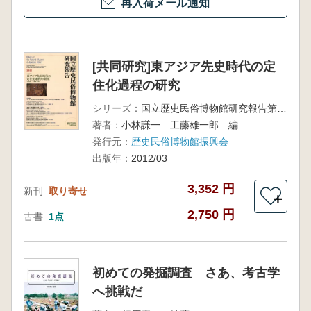
再入荷メール通知
[共同研究]東アジア先史時代の定
住化過程の研究
シリーズ：
国立歴史民俗博物館研究報告第172集
著者：
小林謙一 工藤雄一郎 編
発行元：
歴史民俗博物館振興会
出版年：
2012/03
3,352 円
新刊
取り寄せ
＋
2,750 円
古書
1点
初めての発掘調査 さあ、考古学
へ挑戦だ