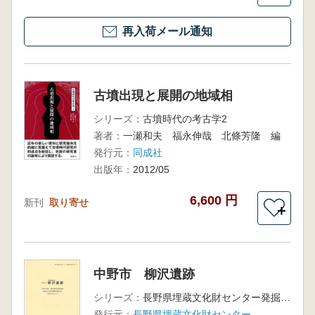
再入荷メール通知
古墳出現と展開の地域相
シリーズ：
古墳時代の考古学2
著者：
一瀬和夫 福永伸哉 北條芳隆 編
発行元：
同成社
出版年：
2012/05
6,600 円
新刊
取り寄せ
＋
中野市 柳沢遺跡
シリーズ：
長野県埋蔵文化財センター発掘調査報告書100
発行元：
長野県埋蔵文化財センター