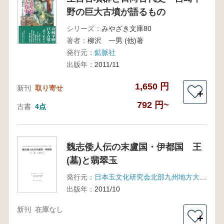
野の巨大古墳が語るもの
シリーズ：
みやざき文庫80
著者：
柳沢 一男 (他)著
発行元：
鉱脈社
出版年：
2011/11
1,650 円
新刊
取り寄せ
＋
792 円~
古書
4点
魏志倭人伝の末盧国・伊都国 王
(墓)と翡翠玉
発行元：
日本玉文化研究会北部九州地方大会実行委員会
出版年：
2011/10
新刊
在庫なし
＋