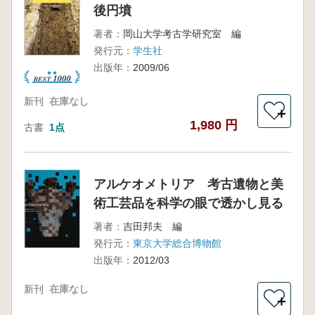
後円墳
著者：
岡山大学考古学研究室 編
発行元：
学生社
出版年：
2009/06
新刊
在庫なし
＋
1,980 円
古書
1点
アルケオメトリア 考古遺物と美
術工芸品を科学の眼で透かし見る
著者：
吉田邦夫 編
発行元：
東京大学総合博物館
出版年：
2012/03
新刊
在庫なし
＋