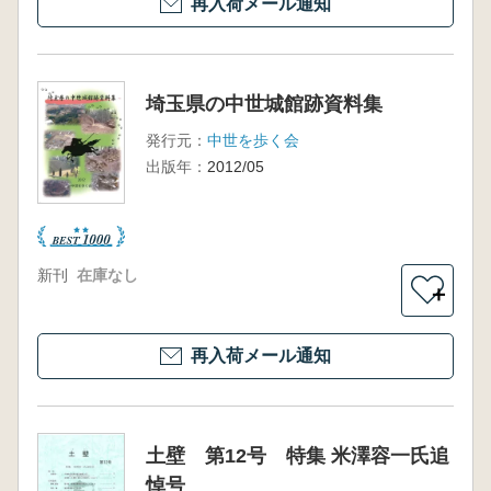
再入荷メール通知
埼玉県の中世城館跡資料集
発行元：
中世を歩く会
出版年：
2012/05
新刊
在庫なし
＋
再入荷メール通知
土壁 第12号 特集 米澤容一氏追
悼号