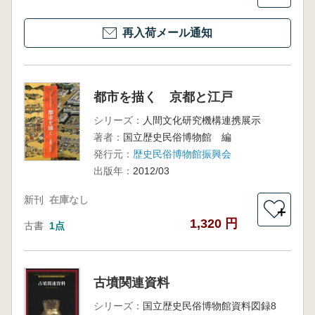
再入荷メール通知
都市を描く 京都と江戸
シリーズ：
人間文化研究機構連携展示
著者：
国立歴史民俗博物館 編
発行元：
歴史民俗博物館振興会
出版年：
2012/03
新刊
在庫なし
＋
1,320 円
古書
1点
古墳関連資料
シリーズ：
国立歴史民俗博物館資料図録8