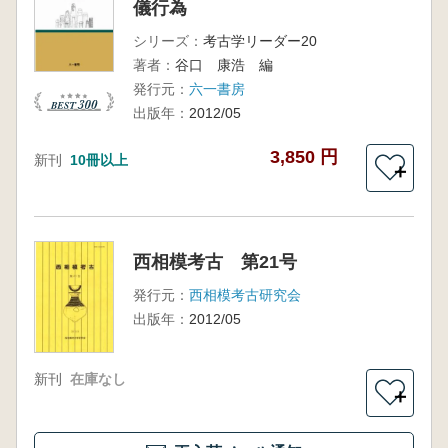
儀行為
シリーズ：
考古学リーダー20
著者：
谷口 康浩 編
発行元：
六一書房
出版年：
2012/05
3,850 円
新刊
10冊以上
＋
西相模考古 第21号
発行元：
西相模考古研究会
出版年：
2012/05
新刊
在庫なし
＋