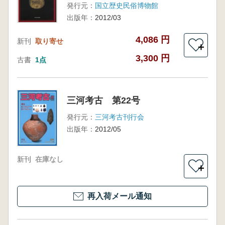
発行元：
国立歴史民俗博物館
出版年：
2012/03
4,086 円
新刊
取り寄せ
＋
3,300 円
古書
1点
三河考古 第22号
発行元：
三河考古刊行会
出版年：
2012/05
新刊
在庫なし
＋
再入荷メール通知