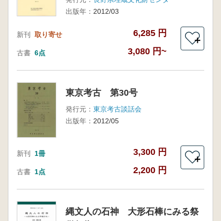
出版年：
2012/03
6,285 円
新刊
取り寄せ
＋
3,080 円~
古書
6点
東京考古 第30号
発行元：
東京考古談話会
出版年：
2012/05
3,300 円
新刊
1冊
＋
2,200 円
古書
1点
縄文人の石神 大形石棒にみる祭