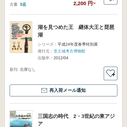
2,200 円~
古書
3点
湖を見つめた王 継体大王と琵琶
湖
シリーズ：
平成24年度春季特別展
発行元：
安土城考古博物館
出版年：
2012/04
新刊
在庫なし
＋
再入荷メール通知
三国志の時代 2・3世紀の東アジ
ア