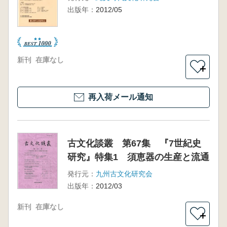
出版年：
2012/05
新刊
在庫なし
＋
再入荷メール通知
古文化談叢 第67集 『7世紀史
研究』特集1 須恵器の生産と流通
発行元：
九州古文化研究会
出版年：
2012/03
新刊
在庫なし
＋