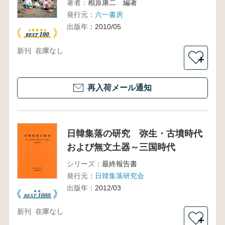
著者：
相原康二 編著
発行元：
六一書房
出版年：
2010/05
新刊
在庫なし
＋
再入荷メール通知
日韓集落の研究 弥生・古墳時代
および無文土器～三国時代
シリーズ：
最終報告書
発行元：
日韓集落研究会
出版年：
2012/03
新刊
在庫なし
＋