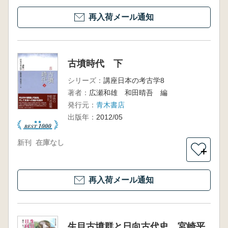
再入荷メール通知
古墳時代 下
シリーズ：
講座日本の考古学8
著者：
広瀬和雄 和田晴吾 編
発行元：
青木書店
出版年：
2012/05
新刊
在庫なし
＋
再入荷メール通知
生目古墳群と日向古代史 宮崎平