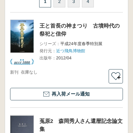
1
2
3
4
王と首長の神まつり 古墳時代の
祭祀と信仰
シリーズ：
平成24年度春季特別展
発行元：
近つ飛鳥博物館
出版年：
2012/04
新刊
在庫なし
＋
再入荷メール通知
菟原2 森岡秀人さん還暦記念論文
集