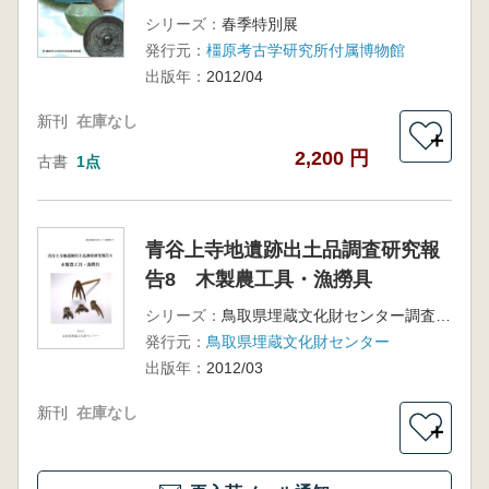
シリーズ：
春季特別展
発行元：
橿原考古学研究所付属博物館
出版年：
2012/04
新刊
在庫なし
＋
2,200 円
古書
1点
青谷上寺地遺跡出土品調査研究報
告8 木製農工具・漁撈具
シリーズ：
鳥取県埋蔵文化財センター調査報告47
発行元：
鳥取県埋蔵文化財センター
出版年：
2012/03
新刊
在庫なし
＋