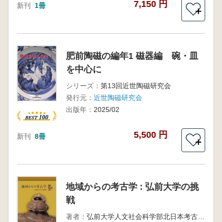
7,150 円
新刊
1冊
＋
肥前陶磁の編年1 磁器編 碗・皿
を中心に
シリーズ：
第13回近世陶磁研究会
発行元：
近世陶磁研究会
出版年：
2025/02
5,500 円
新刊
8冊
＋
地域からの考古学 : 弘前大学の挑
戦
著者：
弘前大学人文社会科学部北日本考古学研究センター 編