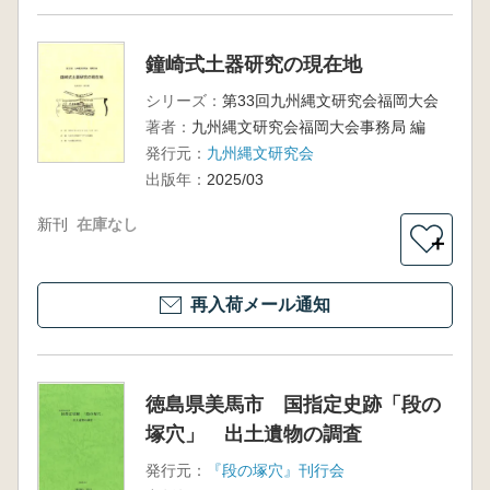
鐘崎式土器研究の現在地
シリーズ：
第33回九州縄文研究会福岡大会
著者：
九州縄文研究会福岡大会事務局 編
発行元：
九州縄文研究会
出版年：
2025/03
新刊
在庫なし
＋
再入荷メール通知
徳島県美馬市 国指定史跡「段の
塚穴」 出土遺物の調査
発行元：
『段の塚穴』刊行会