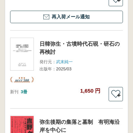
再入荷メール通知
日韓弥生・古墳時代石硯・研石の
再検討
発行元：
武末純一
出版年：
2025/03
1,650 円
新刊
3冊
＋
弥生後期の集落と墓制 有明海沿
岸を中心に