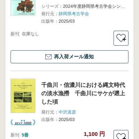
シリーズ：
2024年度静岡県考古学会シンポジウム
発行元：
静岡県考古学会
出版年：
2025/03
新刊
在庫なし
＋
再入荷メール通知
千曲川・信濃川における縄文時代
の淡水漁撈 千曲川にサケが遡上
した頃
発行元：
中沢道彦
出版年：
2025/03
1,100 円
新刊
5冊
＋