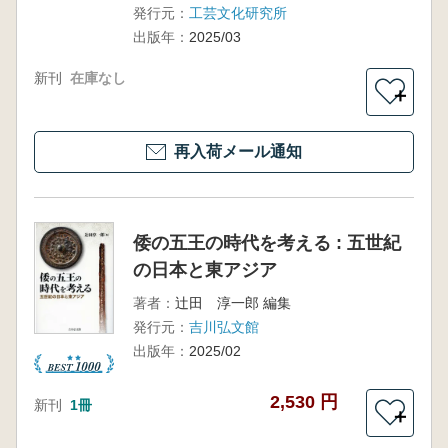
発行元：
工芸文化研究所
出版年：
2025/03
新刊
在庫なし
＋
再入荷メール通知
倭の五王の時代を考える : 五世紀
の日本と東アジア
著者：
辻田 淳一郎 編集
発行元：
吉川弘文館
出版年：
2025/02
2,530 円
新刊
1冊
＋