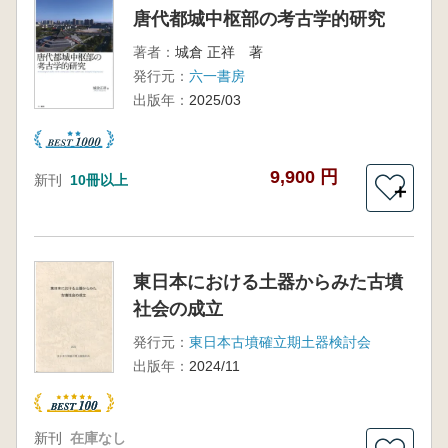
唐代都城中枢部の考古学的研究
著者：
城倉 正祥 著
発行元：
六一書房
出版年：
2025/03
9,900 円
新刊
10冊以上
＋
東日本における土器からみた古墳
社会の成立
発行元：
東日本古墳確立期土器検討会
出版年：
2024/11
新刊
在庫なし