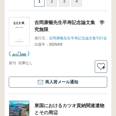
1
2
3
4
吉岡康暢先生卒寿記念論文集 学
究無限
発行元：
吉岡康暢先生卒寿記念論文集刊行会
出版年：
2025/03
新刊
在庫なし
＋
再入荷メール通知
東国におけるカツオ貢納関連遺物
とその周辺