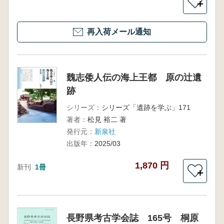
＋
再入荷メール通知
魏志倭人伝の海上王都 原の辻遺
跡
シリーズ：
シリーズ「遺跡を学ぶ」171
著者：
松見 裕二 著
発行元：
新泉社
出版年：
2025/03
1,870 円
新刊
1冊
＋
長野県考古学会誌 165号 桐原