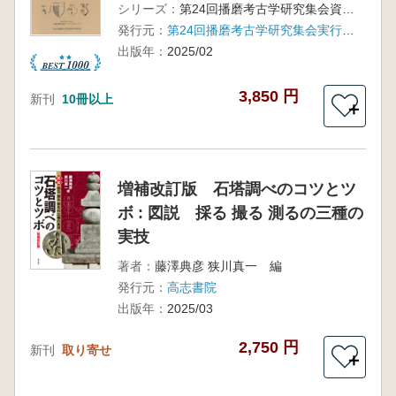
シリーズ：
第24回播磨考古学研究集会資料集
発行元：
第24回播磨考古学研究集会実行委員会
出版年：
2025/02
3,850 円
新刊
10冊以上
＋
増補改訂版 石塔調べのコツとツ
ボ : 図説 採る 撮る 測るの三種の
実技
著者：
藤澤典彦 狭川真一 編
発行元：
高志書院
出版年：
2025/03
2,750 円
新刊
取り寄せ
＋