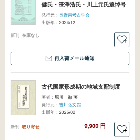
健氏・笹澤浩氏・川上元氏追悼号
発行元：
長野県考古学会
出版年：
2024/12
新刊
在庫なし
＋
再入荷メール通知
古代国家形成期の地域支配制度
著者：
堀川 徹 著
発行元：
吉川弘文館
出版年：
2025/02
9,900 円
新刊
取り寄せ
＋