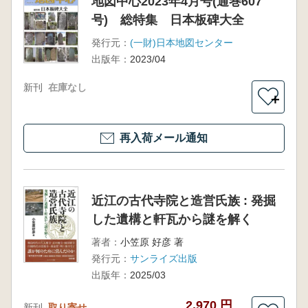
地図中心2023年4月号(通巻607
号) 総特集 日本板碑大全
発行元：
(一財)日本地図センター
出版年：
2023/04
新刊
在庫なし
＋
再入荷メール通知
近江の古代寺院と造営氏族 : 発掘
した遺構と軒瓦から謎を解く
著者：
小笠原 好彦 著
発行元：
サンライズ出版
出版年：
2025/03
2,970 円
新刊
取り寄せ