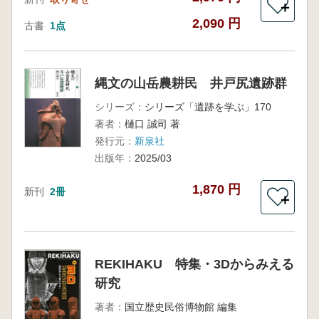
＋
2,090 円
古書
1点
縄文の山岳農耕民 井戸尻遺跡群
シリーズ：
シリーズ「遺跡を学ぶ」170
著者：
樋口 誠司 著
発行元：
新泉社
出版年：
2025/03
1,870 円
新刊
2冊
＋
REKIHAKU 特集・3Dからみえる
研究
著者：
国立歴史民俗博物館 編集