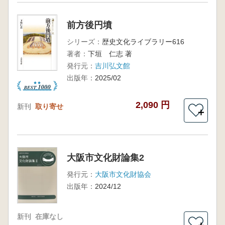
前方後円墳
シリーズ：
歴史文化ライブラリー616
著者：
下垣 仁志 著
発行元：
吉川弘文館
出版年：
2025/02
2,090 円
新刊
取り寄せ
＋
大阪市文化財論集2
発行元：
大阪市文化財協会
出版年：
2024/12
新刊
在庫なし
＋