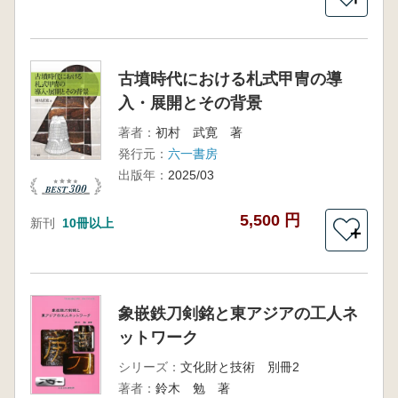
古墳時代における札式甲冑の導
入・展開とその背景
著者：
初村 武寛 著
発行元：
六一書房
出版年：
2025/03
5,500 円
新刊
10冊以上
＋
象嵌鉄刀剣銘と東アジアの工人ネ
ットワーク
シリーズ：
文化財と技術 別冊2
著者：
鈴木 勉 著