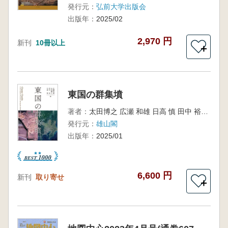
発行元：
弘前大学出版会
出版年：
2025/02
2,970 円
新刊
10冊以上
＋
東国の群集墳
著者：
太田博之 広瀬 和雄 日高 慎 田中 裕 編集
発行元：
雄山閣
出版年：
2025/01
6,600 円
新刊
取り寄せ
＋