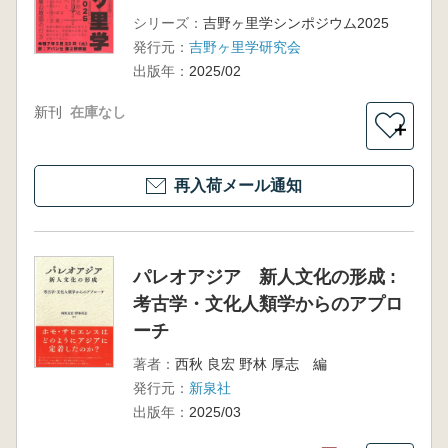
シリーズ：
吉野ヶ里学シンポジウム2025
発行元：
吉野ヶ里学研究会
出版年：
2025/02
新刊
在庫なし
＋
再入荷メール通知
パレオアジア 新人文化の形成 :
考古学・文化人類学からのアプロ
ーチ
著者：
西秋 良宏 野林 厚志 編
発行元：
新泉社
出版年：
2025/03