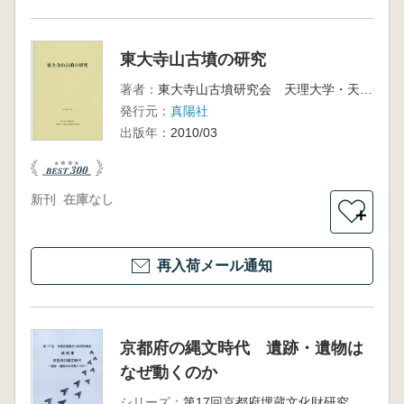
東大寺山古墳の研究
著者：
東大寺山古墳研究会 天理大学・天理大学付属天理参考館
発行元：
真陽社
出版年：
2010/03
新刊
在庫なし
＋
再入荷メール通知
京都府の縄文時代 遺跡・遺物は
なぜ動くのか
シリーズ：
第17回京都府埋蔵文化財研究集会資料集