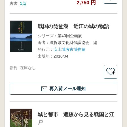
2,750 円
古書
1点
戦国の琵琶湖 近江の城の物語
シリーズ：
第40回企画展
著者：
滋賀県文化財保護協会 編
発行元：
安土城考古博物館
出版年：
2010/04
新刊
在庫なし
＋
再入荷メール通知
城と都市 遺跡から見る戦国と江
戸