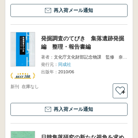
再入荷メール通知
発掘調査のてびき 集落遺跡発掘
編 整理・報告書編
著者：
文化庁文化財部記念物課 監修 奈良文化財研究所 編
発行元：
同成社
出版年：
2010/06
新刊
在庫なし
＋
再入荷メール通知
日韓集落研究の新たな視角を求め