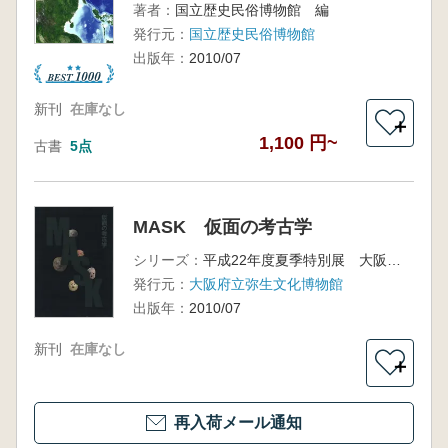
著者：
国立歴史民俗博物館 編
発行元：
国立歴史民俗博物館
出版年：
2010/07
新刊
在庫なし
＋
1,100 円~
古書
5点
MASK 仮面の考古学
シリーズ：
平成22年度夏季特別展 大阪府立弥生文化博物館図録43
発行元：
大阪府立弥生文化博物館
出版年：
2010/07
新刊
在庫なし
＋
再入荷メール通知