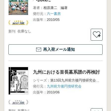
著者：
相原康二 編著
発行元：
六一書房
出版年：
2010/05
新刊
在庫なし
＋
再入荷メール通知
九州における首長墓系譜の再検討
シリーズ：
第13回九州前方後円墳研究会鹿児島大会発表要旨集
発行元：
九州前方後円墳研究会
出版年：
2010/06
新刊
在庫なし