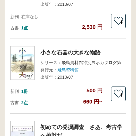
出版年：
2010/07
新刊
在庫なし
＋
2,530 円
古書
1点
小さな石器の大きな物語
シリーズ：
飛鳥資料館特別展示カタログ第22冊
発行元：
飛鳥資料館
出版年：
2010/07
500 円
新刊
1冊
＋
660 円~
古書
2点
初めての発掘調査 さあ、考古学
へ挑戦だ