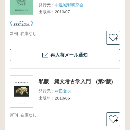
発行元：
中世城郭研究会
出版年：
2010/07
新刊
在庫なし
＋
再入荷メール通知
私版 縄文考古学入門 (第2版)
発行元：
村田文夫
出版年：
2010/06
新刊
在庫なし
＋