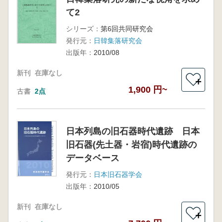
て2
シリーズ：
第6回共同研究会
発行元：
日韓集落研究会
出版年：
2010/08
新刊
在庫なし
＋
1,900 円~
古書
2点
日本列島の旧石器時代遺跡 日本
旧石器(先土器・岩宿)時代遺跡の
データベース
発行元：
日本旧石器学会
出版年：
2010/05
新刊
在庫なし
＋