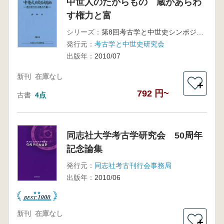
中世人のたからもの 蔵があらわ
す権力と富
シリーズ：
第8回考古学と中世史シンポジウム
発行元：
考古学と中世史研究会
出版年：
2010/07
新刊
在庫なし
＋
792 円~
古書
4点
同志社大学考古学研究会 50周年
記念論集
発行元：
同志社考古刊行会事務局
出版年：
2010/06
新刊
在庫なし
＋