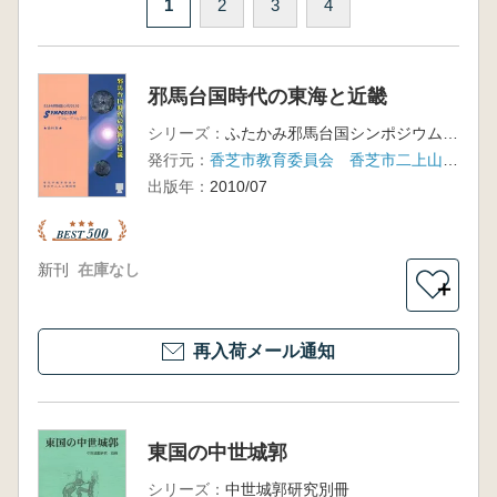
1
2
3
4
邪馬台国時代の東海と近畿
シリーズ：
ふたかみ邪馬台国シンポジウム10
発行元：
香芝市教育委員会 香芝市二上山博物館
出版年：
2010/07
新刊
在庫なし
＋
再入荷メール通知
東国の中世城郭
シリーズ：
中世城郭研究別冊