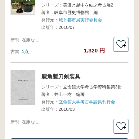
シリーズ：
美濃と越中を結ぶ考古展2
著者：
岐阜市歴史博物館 編
発行元：
城と都市展実行委員会
出版年：
2010/07
新刊
在庫なし
＋
1,320 円
古書
1点
鹿角製刀剣装具
シリーズ：
立命館大学考古学資料集第3冊
著者：
井上一樹 編著
発行元：
立命館大学考古学論集刊行会
出版年：
2010/03
新刊
在庫なし
＋