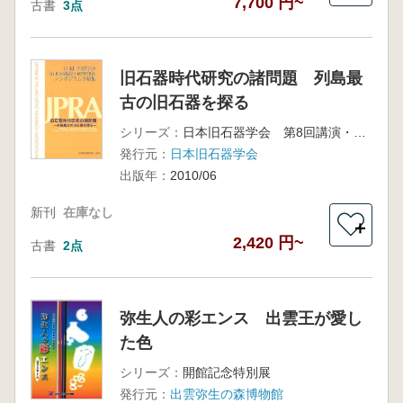
7,700 円~
古書
3点
旧石器時代研究の諸問題 列島最
古の旧石器を探る
シリーズ：
日本旧石器学会 第8回講演・研究発表シンポジウム予稿集
発行元：
日本旧石器学会
出版年：
2010/06
新刊
在庫なし
＋
2,420 円~
古書
2点
弥生人の彩エンス 出雲王が愛し
た色
シリーズ：
開館記念特別展
発行元：
出雲弥生の森博物館