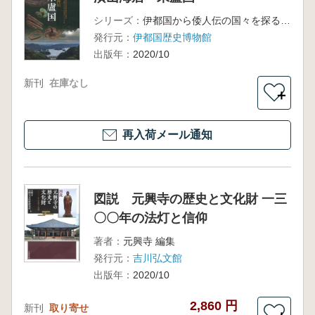
シリーズ：
伊都国から倭人伝の国々を探るシリーズ3
発行元：
伊都国歴史博物館
出版年：
2020/10
新刊
在庫なし
＋
再入荷メール通知
図説 元興寺の歴史と文化財 一三
〇〇年の法灯と信仰
著者：
元興寺 編集
発行元：
吉川弘文館
出版年：
2020/10
2,860 円
新刊
取り寄せ