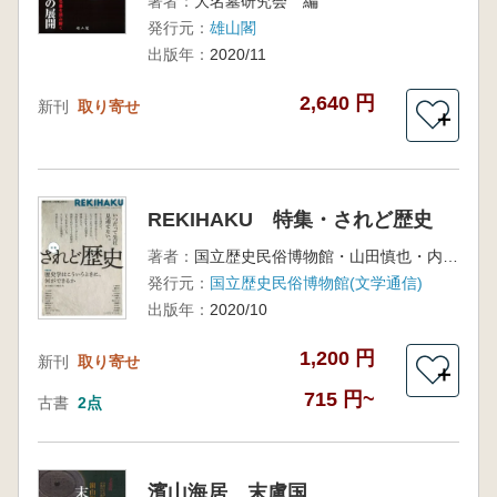
著者：
大名墓研究会 編
発行元：
雄山閣
出版年：
2020/11
2,640 円
新刊
取り寄せ
＋
REKIHAKU 特集・されど歴史
著者：
国立歴史民俗博物館・山田慎也・内田順子・橋本雄太編
発行元：
国立歴史民俗博物館(文学通信)
出版年：
2020/10
1,200 円
新刊
取り寄せ
＋
715 円~
古書
2点
濱山海居 末盧国