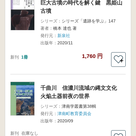
巨大古墳の時代を解く鍵 黒姫山
古墳
シリーズ：
シリーズ「遺跡を学ぶ」147
著者：
橋本 達也 著
発行元：
新泉社
出版年：
2020/11
1,760 円
新刊
1冊
＋
千曲川 信濃川流域の縄文文化
火焔土器前夜の世界
シリーズ：
津南学叢書第38輯
発行元：
津南町教育委員会
出版年：
2020/09
新刊
在庫なし