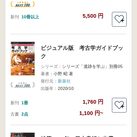
5,500 円
新刊
10冊以上
＋
ビジュアル版 考古学ガイドブッ
ク
シリーズ：
シリーズ「遺跡を学ぶ」別冊05
著者：
小野 昭 著
発行元：
新泉社
出版年：
2020/10
1,760 円
新刊
1冊
＋
1,100 円~
古書
2点