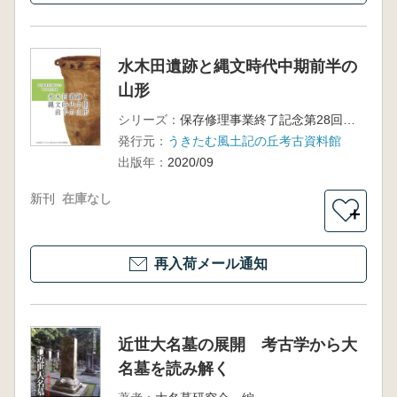
水木田遺跡と縄文時代中期前半の
山形
シリーズ：
保存修理事業終了記念第28回企画展
発行元：
うきたむ風土記の丘考古資料館
出版年：
2020/09
新刊
在庫なし
＋
再入荷メール通知
近世大名墓の展開 考古学から大
名墓を読み解く