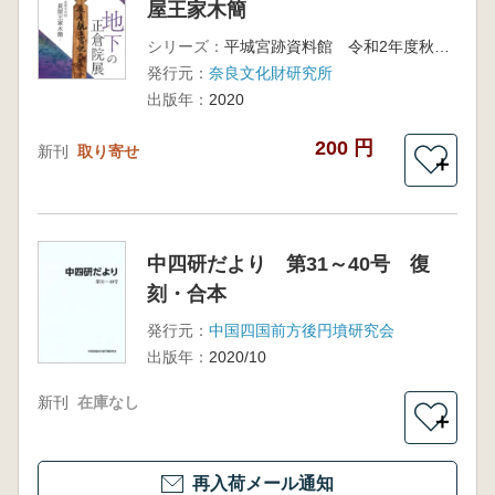
屋王家木簡
シリーズ：
平城宮跡資料館 令和2年度秋期特別展
発行元：
奈良文化財研究所
出版年：
2020
200 円
新刊
取り寄せ
＋
中四研だより 第31～40号 復
刻・合本
発行元：
中国四国前方後円墳研究会
出版年：
2020/10
新刊
在庫なし
＋
再入荷メール通知