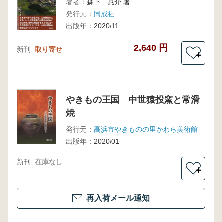
著者：
森下 惠介 著
発行元：
同成社
出版年：
2020/11
2,640 円
新刊
取り寄せ
＋
やきもの王国 中世猿投窯と常滑
焼
発行元：
高浜市やきものの里かわら美術館
出版年：
2020/01
新刊
在庫なし
＋
再入荷メール通知