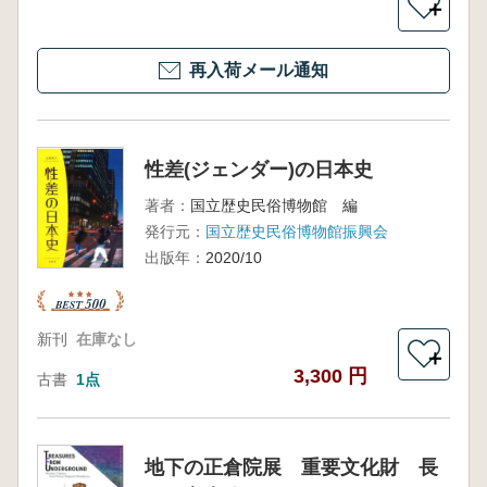
＋
再入荷メール通知
性差(ジェンダー)の日本史
著者：
国立歴史民俗博物館 編
発行元：
国立歴史民俗博物館振興会
出版年：
2020/10
新刊
在庫なし
＋
3,300 円
古書
1点
地下の正倉院展 重要文化財 長