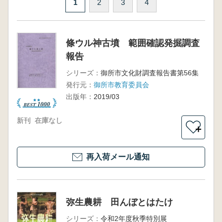
1
2
3
4
條ウル神古墳 範囲確認発掘調査
報告
シリーズ：
御所市文化財調査報告書第56集
発行元：
御所市教育委員会
出版年：
2019/03
新刊
在庫なし
＋
再入荷メール通知
弥生農耕 田んぼとはたけ
シリーズ：
令和2年度秋季特別展