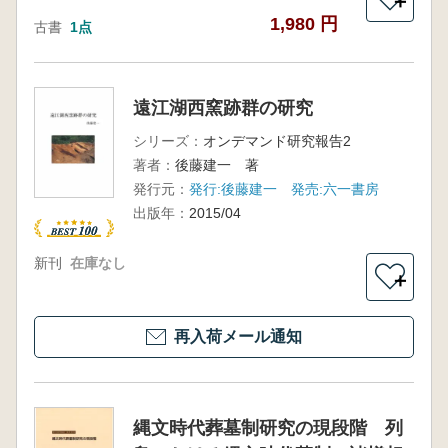
＋
1,980 円
古書
1点
遠江湖西窯跡群の研究
シリーズ：
オンデマンド研究報告2
著者：
後藤建一 著
発行元：
発行:後藤建一 発売:六一書房
出版年：
2015/04
新刊
在庫なし
＋
再入荷メール通知
縄文時代葬墓制研究の現段階 列