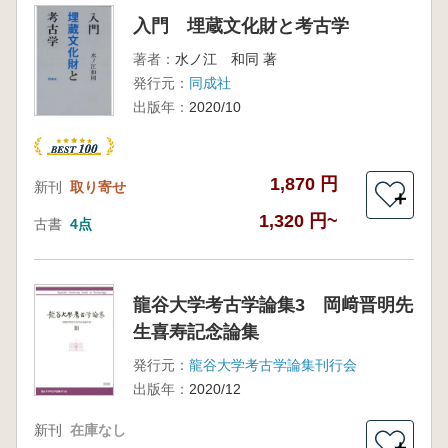
入門 埋蔵文化財と考古学
著者：
水ノ江 和同 著
発行元：
同成社
出版年：
2020/10
1,870 円
新刊
取り寄せ
＋
1,320 円~
古書
4点
龍谷大学考古学論集3 岡﨑晋明先
生喜寿記念論集
発行元：
龍谷大学考古学論集刊行会
出版年：
2020/12
新刊
在庫なし
＋