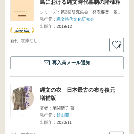
島における縄文時代墓制の諸様相
シリーズ：
第2回研究集会 発表要旨 基礎資料集
発行元：
縄文時代文化研究会
出版年：
2019/12
新刊
在庫なし
＋
再入荷メール通知
縄文の衣 日本最古の布を復元
増補版
著者：
尾関清子 著
発行元：
雄山閣
出版年：
2020/11