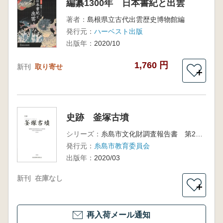
編纂1300年 日本書紀と出雲
著者：
島根県立古代出雲歴史博物館編
発行元：
ハーベスト出版
出版年：
2020/10
1,760 円
新刊
取り寄せ
＋
史跡 釜塚古墳
シリーズ：
糸島市文化財調査報告書 第24集
発行元：
糸島市教育委員会
出版年：
2020/03
新刊
在庫なし
＋
再入荷メール通知