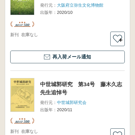
発行元：
大阪府立弥生文化博物館
出版年：
2020/10
新刊
在庫なし
＋
再入荷メール通知
中世城郭研究 第34号 藤木久志
先生追悼号
発行元：
中世城郭研究会
出版年：
2020/11
新刊
在庫なし