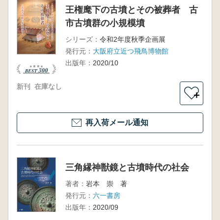
王権麾下の古墳とその被葬者 古
市古墳群の小規模墳
シリーズ：
令和2年度秋季企画展
発行元：
大阪府立近つ飛鳥博物館
出版年：
2020/10
新刊
在庫なし
＋
再入荷メール通知
三角縁神獣鏡と古墳時代の社会
著者：
岩本 崇 著
発行元：
六一書房
出版年：
2020/09