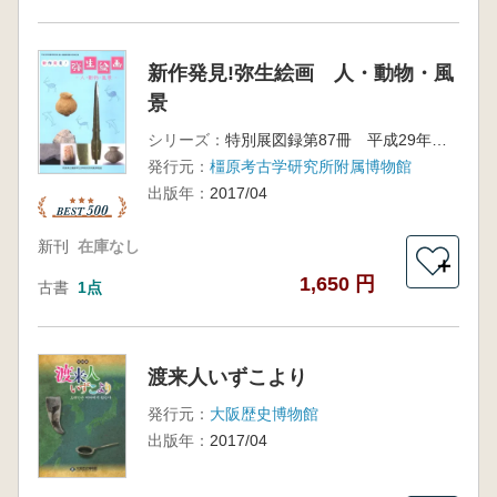
新作発見!弥生絵画 人・動物・風
景
シリーズ：
特別展図録第87冊 平成29年度春季特別展 唐古・鍵遺跡発掘80周年記念
発行元：
橿原考古学研究所附属博物館
出版年：
2017/04
新刊
在庫なし
＋
1,650 円
古書
1点
渡来人いずこより
発行元：
大阪歴史博物館
出版年：
2017/04