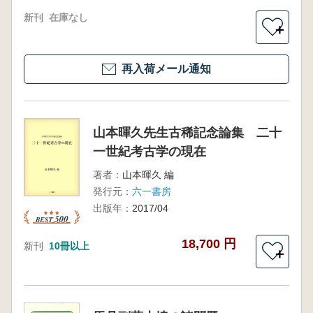
新刊
在庫なし
＋
再入荷メール通知
山本暉久先生古稀記念論集 二十
一世紀考古学の現在
著者：
山本暉久 編
発行元：
六一書房
出版年：
2017/04
18,700 円
新刊
10冊以上
＋