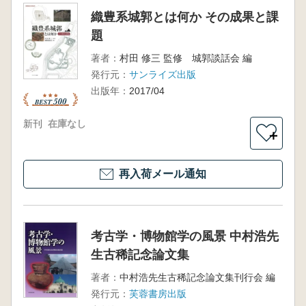
織豊系城郭とは何か その成果と課
題
著者：
村田 修三 監修 城郭談話会 編
発行元：
サンライズ出版
出版年：
2017/04
新刊
在庫なし
＋
再入荷メール通知
考古学・博物館学の風景 中村浩先
生古稀記念論文集
著者：
中村浩先生古稀記念論文集刊行会 編
発行元：
芙蓉書房出版