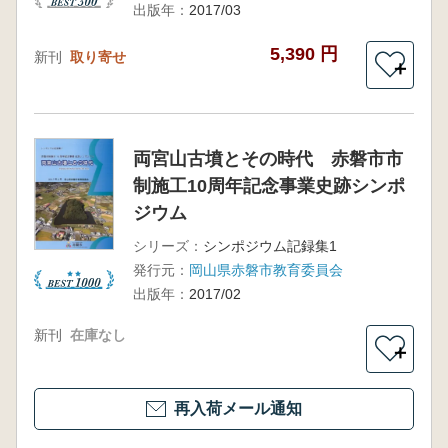
出版年：
2017/03
5,390 円
新刊
取り寄せ
＋
両宮山古墳とその時代 赤磐市市
制施工10周年記念事業史跡シンポ
ジウム
シリーズ：
シンポジウム記録集1
発行元：
岡山県赤磐市教育委員会
出版年：
2017/02
新刊
在庫なし
＋
再入荷メール通知