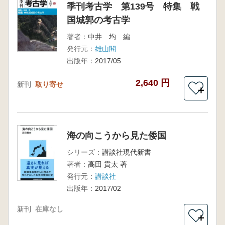
季刊考古学 第139号 特集 戦
国城郭の考古学
著者：
中井 均 編
発行元：
雄山閣
出版年：
2017/05
2,640 円
新刊
取り寄せ
＋
海の向こうから見た倭国
シリーズ：
講談社現代新書
著者：
高田 貫太 著
発行元：
講談社
出版年：
2017/02
新刊
在庫なし
＋