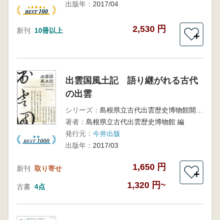
出版年：
2017/04
2,530 円
新刊
10冊以上
＋
出雲国風土記 語り継がれる古代
の出雲
シリーズ：
島根県立古代出雲歴史博物館開館10周年記念企画展
著者：
島根県立古代出雲歴史博物館 編
発行元：
今井出版
出版年：
2017/03
1,650 円
新刊
取り寄せ
＋
1,320 円~
古書
4点