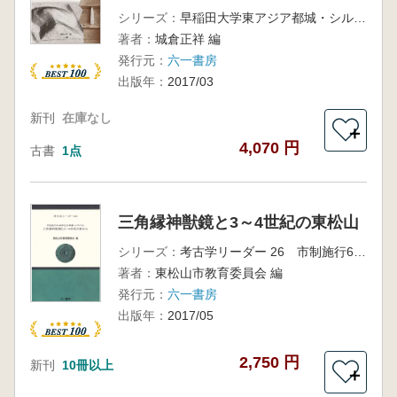
シリーズ：
早稲田大学東アジア都城・シルクロード考古学研究所調査研究報告第3冊
著者：
城倉正祥 編
発行元：
六一書房
出版年：
2017/03
新刊
在庫なし
＋
4,070 円
古書
1点
三角縁神獣鏡と3～4世紀の東松山
シリーズ：
考古学リーダー 26 市制施行60周年記念事業シンポジウム
著者：
東松山市教育委員会 編
発行元：
六一書房
出版年：
2017/05
2,750 円
新刊
10冊以上
＋