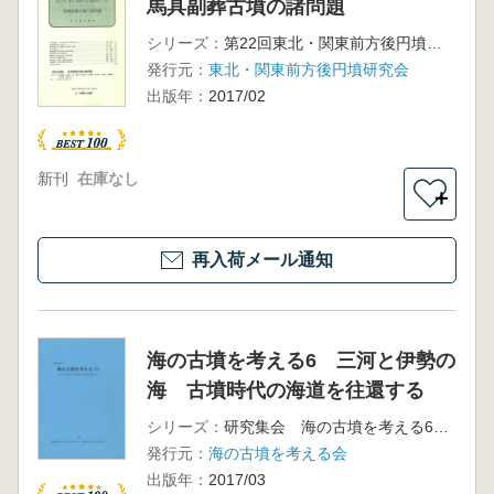
馬具副葬古墳の諸問題
シリーズ：
第22回東北・関東前方後円墳研究会大会
発行元：
東北・関東前方後円墳研究会
出版年：
2017/02
新刊
在庫なし
＋
再入荷メール通知
海の古墳を考える6 三河と伊勢の
海 古墳時代の海道を往還する
シリーズ：
研究集会 海の古墳を考える6 予稿集
発行元：
海の古墳を考える会
出版年：
2017/03