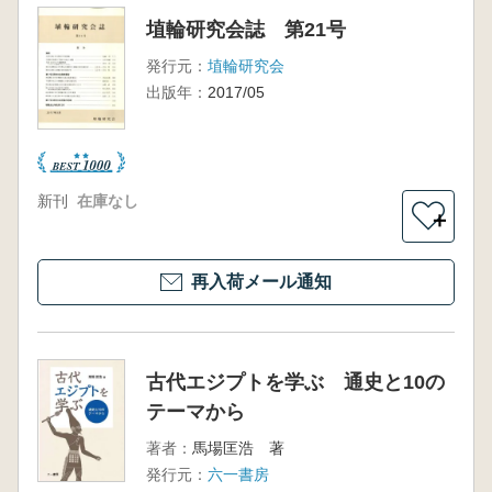
埴輪研究会誌 第21号
発行元：
埴輪研究会
出版年：
2017/05
新刊
在庫なし
＋
再入荷メール通知
古代エジプトを学ぶ 通史と10の
テーマから
著者：
馬場匡浩 著
発行元：
六一書房