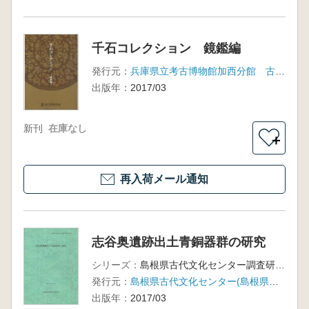
千石コレクション 鏡鑑編
発行元：
兵庫県立考古博物館加西分館 古代鏡展示館
出版年：
2017/03
新刊
在庫なし
＋
再入荷メール通知
志谷奥遺跡出土青銅器群の研究
シリーズ：
島根県古代文化センター調査研究報告書54
発行元：
島根県古代文化センター(島根県文化財愛護協会)
出版年：
2017/03