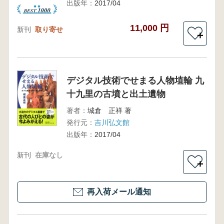
出版年：
2017/04
11,000 円
新刊
取り寄せ
＋
デジタル技術でせまる人物埴輪 九
十九里の古墳と出土遺物
著者：
城倉 正祥 著
発行元：
吉川弘文館
出版年：
2017/04
新刊
在庫なし
＋
再入荷メール通知