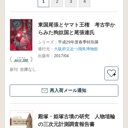
1
2
3
4
東国尾張とヤマト王権 考古学か
らみた狗奴国と尾張連氏
シリーズ：
平成29年度春季特別展
発行元：
大阪府立近つ飛鳥博物館
出版年：
2017/04
新刊
在庫なし
＋
再入荷メール通知
殿塚・姫塚古墳の研究 人物埴輪
の三次元計測調査報告書