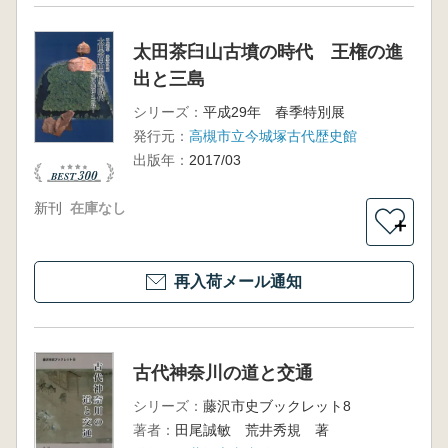
太田茶臼山古墳の時代 王権の進
出と三島
シリーズ：
平成29年 春季特別展
発行元：
高槻市立今城塚古代歴史館
出版年：
2017/03
新刊
在庫なし
＋
再入荷メール通知
古代神奈川の道と交通
シリーズ：
藤沢市史ブックレット8
著者：
田尾誠敏 荒井秀規 著