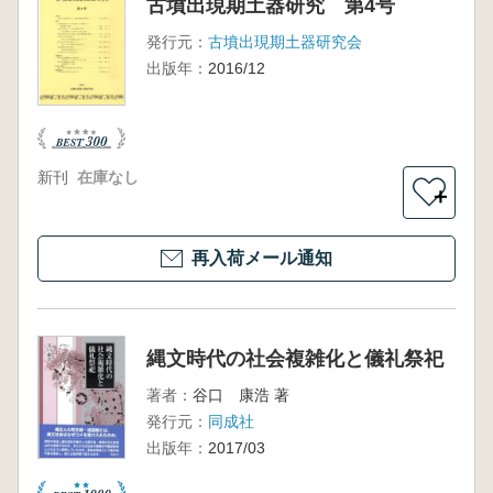
古墳出現期土器研究 第4号
発行元：
古墳出現期土器研究会
出版年：
2016/12
新刊
在庫なし
＋
再入荷メール通知
縄文時代の社会複雑化と儀礼祭祀
著者：
谷口 康浩 著
発行元：
同成社
出版年：
2017/03