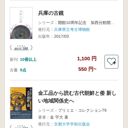
兵庫の古鏡
シリーズ：
開館10周年記念 加西分館開館記念 特別展
発行元：
兵庫県立考古博物館
出版年：
2017/03
1,100 円
新刊
10冊以上
＋
550 円~
古書
9点
金工品から読む古代朝鮮と倭 新し
い地域関係史へ
シリーズ：
プリミエ・コレクション79
著者：
金 宇大 著
発行元：
京都大学学術出版会