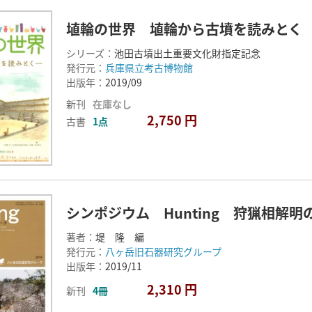
埴輪の世界 埴輪から古墳を読みとく
シリーズ：
池田古墳出土重要文化財指定記念
発行元：
兵庫県立考古博物館
出版年：
2019/09
新刊
在庫なし
2,750 円
古書
1点
シンポジウム Hunting 狩猟相解
著者：
堤 隆 編
発行元：
八ヶ岳旧石器研究グループ
出版年：
2019/11
2,310 円
新刊
4冊