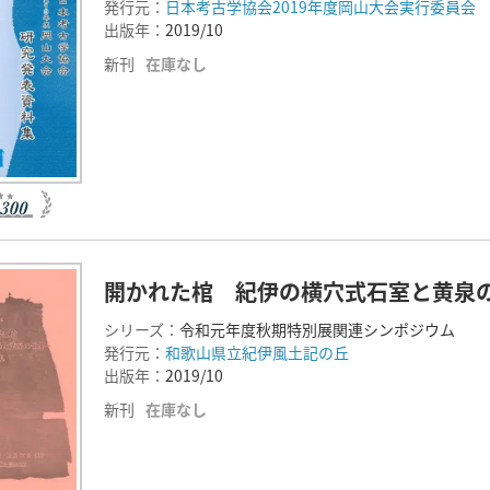
発行元：
日本考古学協会2019年度岡山大会実行委員会
出版年：
2019/10
新刊
在庫なし
開かれた棺 紀伊の横穴式石室と黄泉
シリーズ：
令和元年度秋期特別展関連シンポジウム
発行元：
和歌山県立紀伊風土記の丘
出版年：
2019/10
新刊
在庫なし