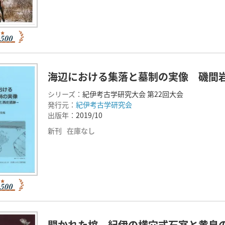
海辺における集落と墓制の実像 磯間
シリーズ：
紀伊考古学研究大会 第22回大会
発行元：
紀伊考古学研究会
出版年：
2019/10
新刊
在庫なし
開かれた棺 紀伊の横穴式石室と黄泉