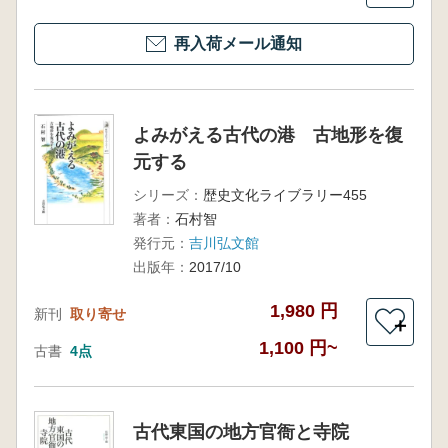
再入荷メール通知
よみがえる古代の港 古地形を復
元する
シリーズ：
歴史文化ライブラリー455
著者：
石村智
発行元：
吉川弘文館
出版年：
2017/10
1,980 円
新刊
取り寄せ
＋
1,100 円~
古書
4点
古代東国の地方官衙と寺院