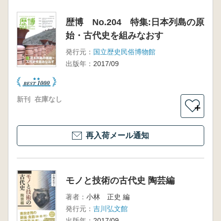
歴博 No.204 特集:日本列島の原
始・古代史を組みなおす
発行元：
国立歴史民俗博物館
出版年：
2017/09
新刊
在庫なし
＋
再入荷メール通知
モノと技術の古代史 陶芸編
著者：
小林 正史 編
発行元：
吉川弘文館
出版年：
2017/09