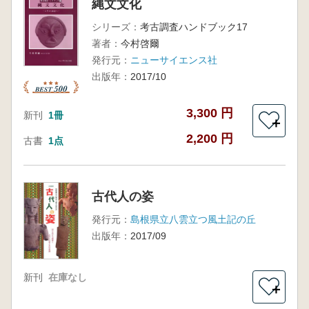
縄文文化
シリーズ：
考古調査ハンドブック17
著者：
今村啓爾
発行元：
ニューサイエンス社
出版年：
2017/10
3,300 円
新刊
1冊
＋
2,200 円
古書
1点
古代人の姿
発行元：
島根県立八雲立つ風土記の丘
出版年：
2017/09
新刊
在庫なし
＋