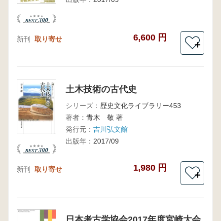
6,600 円
新刊
取り寄せ
＋
土木技術の古代史
シリーズ：
歴史文化ライブラリー453
著者：
青木 敬 著
発行元：
吉川弘文館
出版年：
2017/09
1,980 円
新刊
取り寄せ
＋
日本考古学協会2017年度宮崎大会