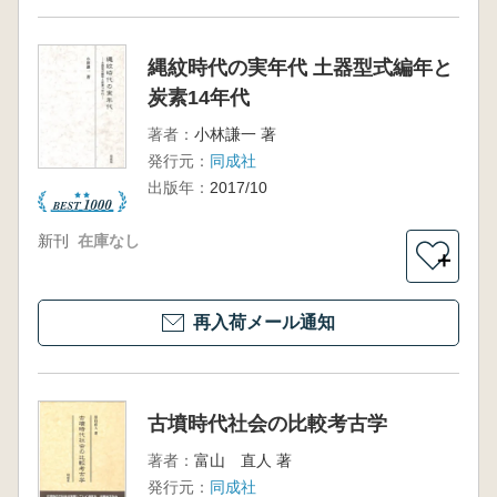
縄紋時代の実年代 土器型式編年と
炭素14年代
著者：
小林謙一 著
発行元：
同成社
出版年：
2017/10
新刊
在庫なし
＋
再入荷メール通知
古墳時代社会の比較考古学
著者：
富山 直人 著
発行元：
同成社