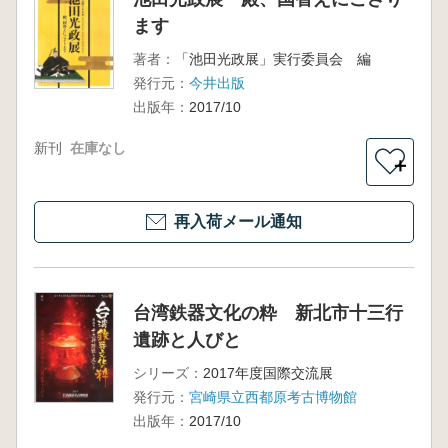
ます
著者：
「池田光政展」実行委員会 編
発行元：
今井出版
出版年：
2017/10
新刊
在庫なし
＋
再入荷メール通知
台湾鉄器文化の粋 新北市十三行
遺跡と人びと
シリーズ：
2017年度国際交流展
発行元：
宮崎県立西都原考古博物館
出版年：
2017/10