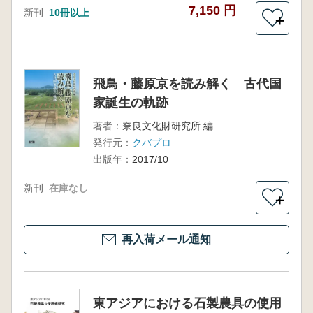
7,150 円
新刊
10冊以上
＋
飛鳥・藤原京を読み解く 古代国
家誕生の軌跡
著者：
奈良文化財研究所 編
発行元：
クバプロ
出版年：
2017/10
新刊
在庫なし
＋
再入荷メール通知
東アジアにおける石製農具の使用