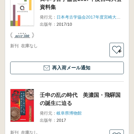
資料集
発行元：
日本考古学協会2017年度宮崎大会実行委員会
出版年：
2017/10
新刊
在庫なし
＋
再入荷メール通知
壬申の乱の時代 美濃国・飛驒国
の誕生に迫る
発行元：
岐阜県博物館
出版年：
2017
新刊
在庫なし