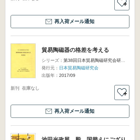
＋
再入荷メール通知
貿易陶磁器の格差を考える
シリーズ：
第38回日本貿易陶磁研究会研究集会資料集
発行元：
日本貿易陶磁研究会
出版年：
2017/09
新刊
在庫なし
＋
再入荷メール通知
池田光政展 殿、国替えにござり