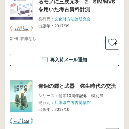
るモノに三次元を 2 SfM/MVS
を用いた考古資料計測
発行元：
文化財方法論研究会
出版年：
2017/09
新刊
在庫なし
＋
再入荷メール通知
青銅の鐸と武器 弥生時代の交流
シリーズ：
開館10周年記念 特別展
発行元：
兵庫県立考古博物館
出版年：
2017/10