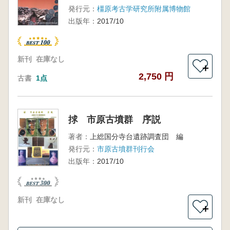
発行元：
橿原考古学研究所附属博物館
出版年：
2017/10
新刊
在庫なし
＋
2,750 円
古書
1点
捄 市原古墳群 序説
著者：
上総国分寺台遺跡調査団 編
発行元：
市原古墳群刊行会
出版年：
2017/10
新刊
在庫なし
＋