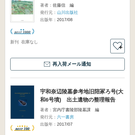
著者：
佐藤信 編
発行元：
山川出版社
出版年：
2017/08
新刊
在庫なし
＋
再入荷メール通知
宇和奈辺陵墓参考地旧陪冢ろ号(大
和6号墳) 出土遺物の整理報告
著者：
宮内庁書陵部陵墓課 編
発行元：
六一書房
出版年：
2017/07