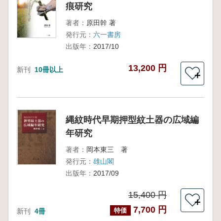
痕研究
著者：
原田幹 著
発行元：
六一書房
出版年：
2017/10
13,200 円
新刊
10冊以上
＋
縄紋時代早期押型紋土器の広域編
年研究
著者：
岡本東三 著
発行元：
雄山閣
出版年：
2017/09
15,400 円
＋
7,700 円
特価
新刊
4冊