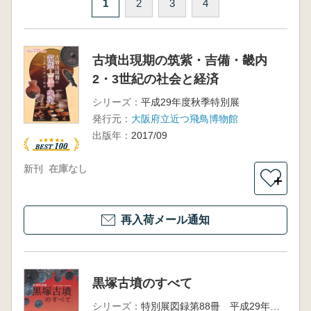
1
2
3
4
古墳出現期の筑紫・吉備・畿内
2・3世紀の社会と経済
シリーズ：
平成29年度秋季特別展
発行元：
大阪府立近つ飛鳥博物館
出版年：
2017/09
新刊
在庫なし
＋
再入荷メール通知
黒塚古墳のすべて
シリーズ：
特別展図録第88冊 平成29年度秋季特別展 橿原考古学研究所創立80周年関連事業