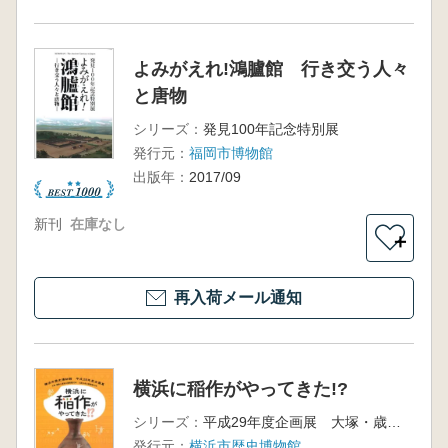
よみがえれ!鴻臚館 行き交う人々
と唐物
シリーズ：
発見100年記念特別展
発行元：
福岡市博物館
出版年：
2017/09
新刊
在庫なし
＋
再入荷メール通知
横浜に稲作がやってきた!?
シリーズ：
平成29年度企画展 大塚・歳勝土遺跡公園開園20年 三殿台考古館開館50年
発行元：
横浜市歴史博物館