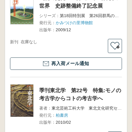
世界 史跡整備終了記念展
シリーズ：
第18回特別展 第26回群馬の博物館展
発行元：
かみつけの里博物館
出版年：
2009/12
新刊
在庫なし
＋
再入荷メール通知
季刊東北学 第22号 特集:モノの
考古学からコトの考古学へ
著者：
東北芸術工科大学 東北文化研究センター発行
発行元：
柏書房
出版年：
2010/02