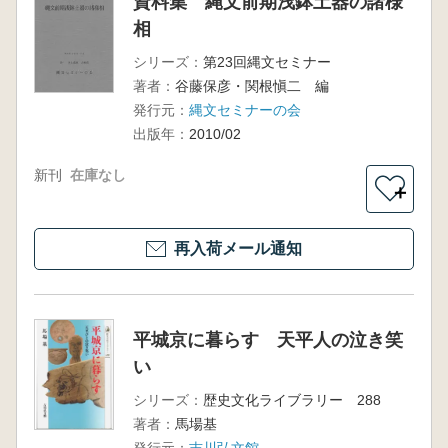
資料集 縄文前期浅鉢土器の諸様
相
シリーズ：
第23回縄文セミナー
著者：
谷藤保彦・関根愼二 編
発行元：
縄文セミナーの会
出版年：
2010/02
新刊
在庫なし
＋
再入荷メール通知
平城京に暮らす 天平人の泣き笑
い
シリーズ：
歴史文化ライブラリー 288
著者：
馬場基
発行元：
吉川弘文館