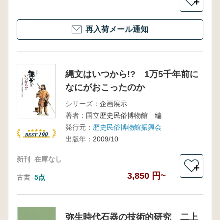
＋
再入荷メール通知
縄文はいつから!? 1万5千年前に
なにがおこったのか
シリーズ：
企画展示
著者：
国立歴史民俗博物館 編
発行元：
歴史民俗博物館振興会
出版年：
2009/10
新刊
在庫なし
＋
3,850 円~
古書
5点
弥生時代石器の技術的研究 二上