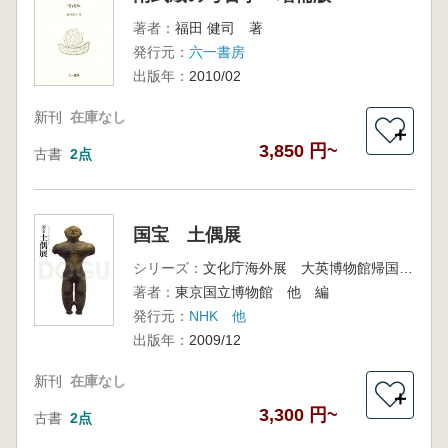
著者：
福田 健司 著
発行元：
六一書房
出版年：
2010/02
新刊
在庫なし
＋
3,850 円~
古書
2点
国宝 土偶展
シリーズ：
文化庁海外展 大英博物館帰国記念
著者：
東京国立博物館 他 編
発行元：
NHK 他
出版年：
2009/12
新刊
在庫なし
＋
3,300 円~
古書
2点