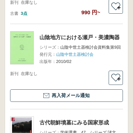
新刊
在庫なし
＋
990 円~
古書
3点
山陰地方における瀬戸・美濃陶器
シリーズ：
山陰中世土器検討会資料集第9回
発行元：
山陰中世土器検討会
出版年：
2010/02
新刊
在庫なし
＋
再入荷メール通知
古代朝鮮墳墓にみる国家形成
シリーズ：
学術選書 47 シリーズ:諸文明の起源 13