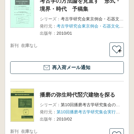
考古学の方法論を見直す 形式・
境界・時代 予稿集
シリーズ：
考古学研究会東京例会・石器文化研究会合同シンポジウム
発行元：
考古学研究会東京例会・石器文化研究会
出版年：
2010/01
新刊
在庫なし
＋
再入荷メール通知
播磨の弥生時代竪穴建物を探る
シリーズ：
第10回播磨考古学研究集会の記録
発行元：
第10回播磨考古学研究集会実行委員会
出版年：
2010/02
新刊
在庫なし