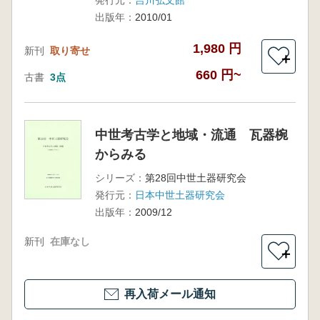
出版年：
2010/01
1,980 円
新刊
取り寄せ
＋
660 円~
古書
3点
中世考古学と地域・流通 瓦器椀
からみる
シリーズ：
第28回中世土器研究会
発行元：
日本中世土器研究会
出版年：
2009/12
新刊
在庫なし
＋
再入荷メール通知