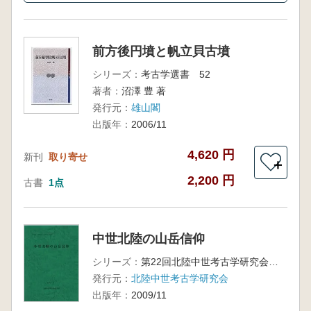
前方後円墳と帆立貝古墳
シリーズ：
考古学選書 52
著者：
沼澤 豊 著
発行元：
雄山閣
出版年：
2006/11
4,620 円
新刊
取り寄せ
＋
2,200 円
古書
1点
中世北陸の山岳信仰
シリーズ：
第22回北陸中世考古学研究会資料集
発行元：
北陸中世考古学研究会
出版年：
2009/11