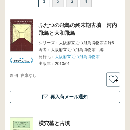
1
2
3
4
ふたつの飛鳥の終末期古墳 河内
飛鳥と大和飛鳥
シリーズ：
大阪府立近つ飛鳥博物館図録50 平成21年度冬季企画展
著者：
大阪府立近つ飛鳥博物館 編
発行元：
大阪府立近つ飛鳥博物館
出版年：
2010/01
新刊
在庫なし
＋
再入荷メール通知
横穴墓と古墳