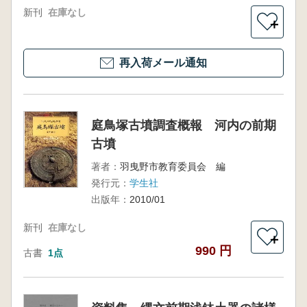
新刊
在庫なし
＋
再入荷メール通知
庭鳥塚古墳調査概報 河内の前期
古墳
著者：
羽曳野市教育委員会 編
発行元：
学生社
出版年：
2010/01
新刊
在庫なし
＋
990 円
古書
1点