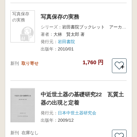
写真保存
写真保存の実務
の実務
シリーズ：
岩田書院ブックレット アーカイブズ系A14
著者：
大林 賢太郎 著
発行元：
岩田書院
出版年：
2010/01
1,760 円
新刊
取り寄せ
＋
中近世土器の基礎研究22 瓦質土
器の出現と定着
発行元：
日本中世土器研究会
出版年：
2009/12
新刊
在庫なし