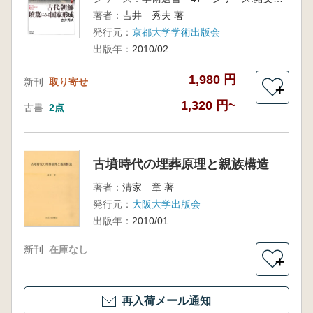
著者：
吉井 秀夫 著
発行元：
京都大学学術出版会
出版年：
2010/02
1,980 円
新刊
取り寄せ
＋
1,320 円~
古書
2点
古墳時代の埋葬原理と親族構造
著者：
清家 章 著
発行元：
大阪大学出版会
出版年：
2010/01
新刊
在庫なし
＋
再入荷メール通知