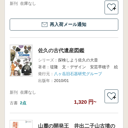
新刊
在庫なし
＋
再入荷メール通知
佐久の古代遺産図鑑
シリーズ：
探検しよう佐久の大昔
著者：
堤隆 文・デザイン 安芸早穂子 絵
発行元：
八ヶ岳旧石器研究グループ
出版年：
2010/01
新刊
在庫なし
＋
1,320 円~
古書
2点
山麓の開発王 井出二子山古墳の