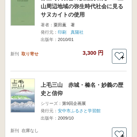
山周辺地域の弥生時代社会に見る
サヌカイトの使用
著者：
粟田薫 著
発行元：
印刷 真陽社
出版年：
2010/01
3,300 円
新刊
取り寄せ
＋
上毛三山 赤城・榛名・妙義の歴
史と信仰
シリーズ：
第9回企画展
発行元：
安中市ふるさと学習館
出版年：
2009/10
新刊
在庫なし
＋