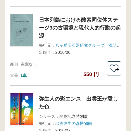
日本列島における酸素同位体ステ
ージ3の古環境と現代人的行動の起
源
発行元：
八ヶ岳旧石器研究グループ 浅間縄文ミュージアム 他
出版年：
2010/06
新刊
在庫なし
＋
550 円
古書
1点
弥生人の彩エンス 出雲王が愛し
た色
シリーズ：
開館記念特別展
発行元：
出雲弥生の森博物館
出版年：
2010/07