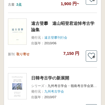
1,900 円~
古書
2点
遠古登攀 遠山昭登君追悼考古学
論集
発行元：
遠古登攀刊行会
出版年：
2010/06
7,150 円
新刊
取り寄せ
＋
日韓考古学の新展開
シリーズ：
九州考古学会・嶺南考古学会第9回合同考古学大会
発行元：
九州考古学会
出版年：
2010/07