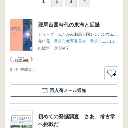
1
2
3
4
邪馬台国時代の東海と近畿
シリーズ：
ふたかみ邪馬台国シンポジウム10
発行元：
香芝市教育委員会 香芝市二上山博物館
出版年：
2010/07
新刊
在庫なし
＋
再入荷メール通知
初めての発掘調査 さあ、考古学
へ挑戦だ