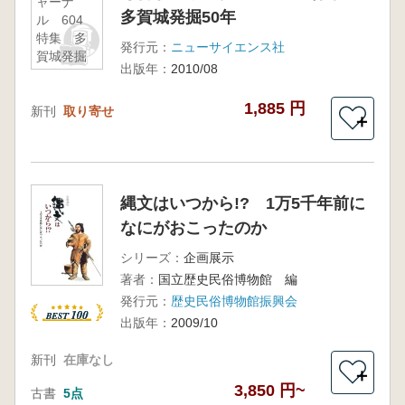
ャーナ
多賀城発掘50年
ル 604
特集 多
発行元：
ニューサイエンス社
賀城発掘
出版年：
2010/08
50年
1,885 円
新刊
取り寄せ
＋
縄文はいつから!? 1万5千年前に
なにがおこったのか
シリーズ：
企画展示
著者：
国立歴史民俗博物館 編
発行元：
歴史民俗博物館振興会
出版年：
2009/10
新刊
在庫なし
＋
3,850 円~
古書
5点