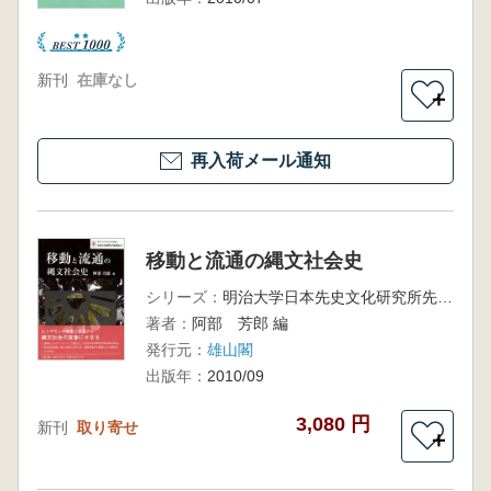
新刊
在庫なし
＋
再入荷メール通知
移動と流通の縄文社会史
シリーズ：
明治大学日本先史文化研究所先史文化研究の新視点2
著者：
阿部 芳郎 編
発行元：
雄山閣
出版年：
2010/09
3,080 円
新刊
取り寄せ
＋