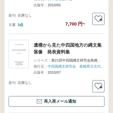
出版年：
2010/05
新刊
在庫なし
＋
7,700 円~
古書
3点
遺構から見た中四国地方の縄文集
落像 発表資料集
シリーズ：
第21回中四国縄文研究会島根大会
発行元：
中四国縄文研究会 島根県立古代出雲歴史博物館
出版年：
2010/07
新刊
在庫なし
＋
再入荷メール通知