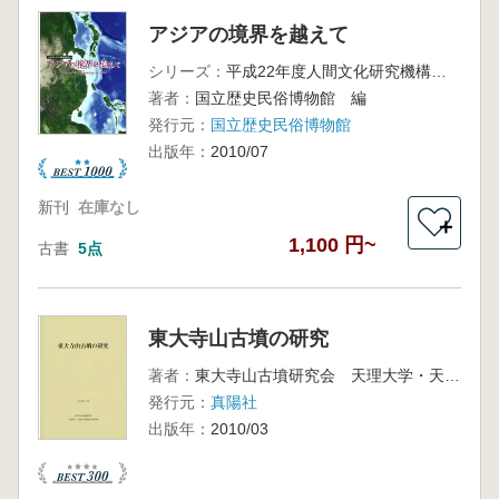
アジアの境界を越えて
シリーズ：
平成22年度人間文化研究機構連携展示
著者：
国立歴史民俗博物館 編
発行元：
国立歴史民俗博物館
出版年：
2010/07
新刊
在庫なし
＋
1,100 円~
古書
5点
東大寺山古墳の研究
著者：
東大寺山古墳研究会 天理大学・天理大学付属天理参考館
発行元：
真陽社
出版年：
2010/03