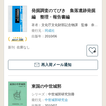
発掘調査のてびき 集落遺跡発掘
編 整理・報告書編
著者：
文化庁文化財部記念物課 監修 奈良文化財研究所 編
発行元：
同成社
出版年：
2010/06
新刊
在庫なし
＋
再入荷メール通知
東国の中世城郭
シリーズ：
中世城郭研究別冊
発行元：
中世城郭研究会
出版年：
2010/07