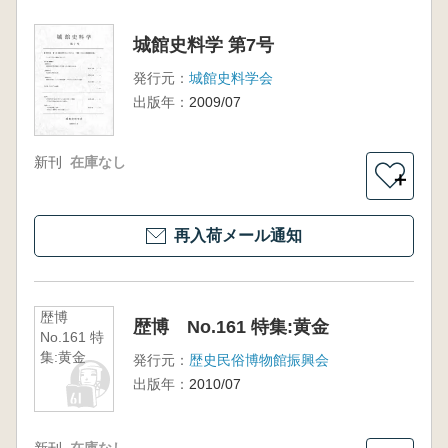
城館史料学 第7号
発行元：
城館史料学会
出版年：
2009/07
新刊
在庫なし
＋
再入荷メール通知
歴博
歴博 No.161 特集:黄金
No.161 特
集:黄金
発行元：
歴史民俗博物館振興会
出版年：
2010/07
新刊
在庫なし