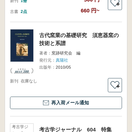
新刊
1冊
＋
660 円~
古書
2点
古代窯業の基礎研究 須恵器窯の
技術と系譜
著者：
窯跡研究会 編
発行元：
真陽社
出版年：
2010/05
新刊
在庫なし
＋
再入荷メール通知
考古学ジ
考古学ジャーナル 604 特集