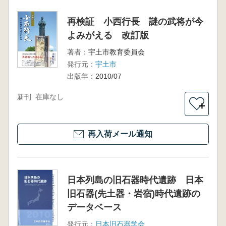
再検証 小西行長 謎の武将が今
よみがえる 改訂版
著者：
宇土市教育委員会
発行元：
宇土市
出版年：
2010/07
新刊
在庫なし
＋
再入荷メール通知
日本列島の旧石器時代遺跡 日本
旧石器(先土器・岩宿)時代遺跡の
データベース
発行元：
日本旧石器学会