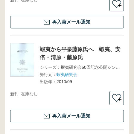
＋
再入荷メール通知
蝦夷から平泉藤原氏へ 蝦夷、安
倍・清原・藤原氏
シリーズ：
蝦夷研究会50回記念公開シンポジウム資料
発行元：
蝦夷研究会
出版年：
2010/09
新刊
在庫なし
＋
再入荷メール通知