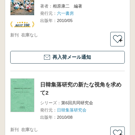
著者：
相原康二 編著
発行元：
六一書房
出版年：
2010/05
新刊
在庫なし
＋
再入荷メール通知
日韓集落研究の新たな視角を求め
て2
シリーズ：
第6回共同研究会
発行元：
日韓集落研究会
出版年：
2010/08
新刊
在庫なし
＋