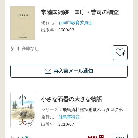
常陸国衙跡 国庁・曹司の調査
発行元：
石岡市教育委員会
出版年：
2009/03
新刊
在庫なし
＋
再入荷メール通知
小さな石器の大きな物語
シリーズ：
飛鳥資料館特別展示カタログ第22冊
発行元：
飛鳥資料館
出版年：
2010/07
500 円