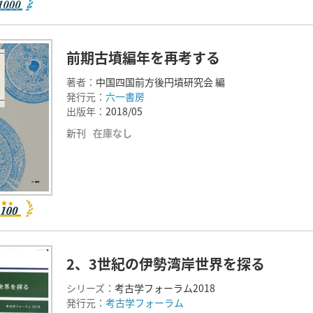
前期古墳編年を再考する
著者：
中国四国前方後円墳研究会 編
発行元：
六一書房
出版年：
2018/05
新刊
在庫なし
2、3世紀の伊勢湾岸世界を探る
シリーズ：
考古学フォーラム2018
発行元：
考古学フォーラム