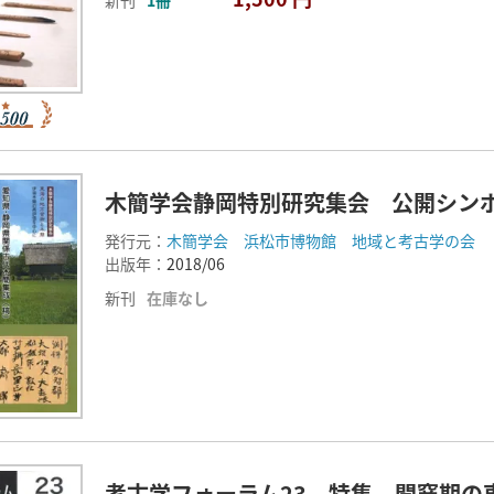
木簡学会静岡特別研究集会 公開シンポ
発行元：
木簡学会 浜松市博物館 地域と考古学の会
出版年：
2018/06
新刊
在庫なし
考古学フォーラム23 特集 開窯期の