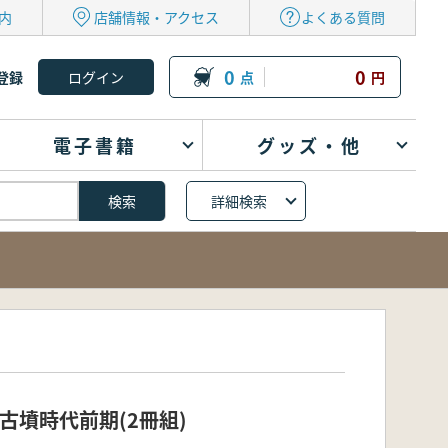
内
店舗情報・アクセス
よくある質問
0
0
登録
点
円
電子書籍
グッズ・他
詳細検索
古墳時代前期(2冊組)