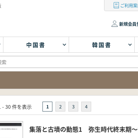
ご利用案
版
新規会員
中国書
韓国書
 - 30 件を表示
1
2
3
4
集落と古墳の動態1 弥生時代終末期～