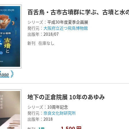
百舌鳥・古市古墳群に学ぶ、古墳と水
シリーズ：
平成30年度夏季企画展
発行元：
大阪府立近つ飛鳥博物館
出版年：
2018/07
新刊
在庫なし
地下の正倉院展 10年のあゆみ
シリーズ：
10周年記念
発行元：
奈良文化財研究所
出版年：
2018
1,500 円
新刊
1冊