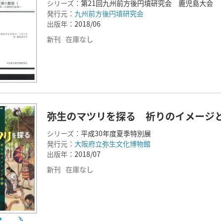
シリーズ：
第21回九州前方後円墳研究会 鹿児島大会
発行元：
九州前方後円墳研究会
出版年：
2018/06
新刊
在庫なし
弥生のマツリを探る 祈りのイメージ
シリーズ：
平成30年度夏季特別展
発行元：
大阪府立弥生文化博物館
出版年：
2018/07
新刊
在庫なし