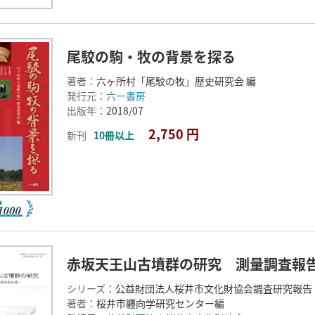
尾駮の駒・牧の背景を探る
著者：
六ヶ所村「尾駮の牧」歴史研究会 編
発行元：
六一書房
出版年：
2018/07
2,750 円
新刊
10冊以上
赤坂天王山古墳群の研究 測量調査報
シリーズ：
公益財団法人桜井市文化財協会調査研究報告
著者：
桜井市纒向学研究センター編