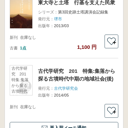
東大寺と土塔 行基を支えた民衆
シリーズ：
第3回史跡土塔講演会記録集
発行元：
堺市
出版年：
2013/03
新刊
在庫なし
＋
1,100 円
古書
1点
古代学研
古代学研究 201 特集:集落から
究 201
探る古墳時代中期の地域社会(後)
特集:集落
から探る
発行元：
古代学研究会
古墳時代
出版年：
2014/05
中期の地
域社会(後)
新刊
在庫なし
＋
再入荷メール通知