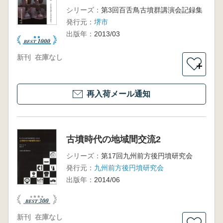
シリーズ：
第3回百舌鳥古墳群講演会記録集
発行元：
堺市
出版年：
2013/03
新刊
在庫なし
＋
再入荷メール通知
古墳時代の地域間交流2
シリーズ：
第17回九州前方後円墳研究会
発行元：
九州前方後円墳研究会
出版年：
2014/06
新刊
在庫なし