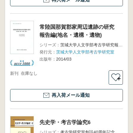
常陸国那賀郡家周辺遺跡の研究
報告編(地名・遺構・遺物)
シリーズ：
茨城大学人文学部考古学研究報告第11冊
発行元：
茨城大学人文学部考古学研究室
出版年：
2014/03
新刊
在庫なし
＋
再入荷メール通知
先史学・考古学論究6
シリーズ：
考古学研究室創設40周年記念論文集