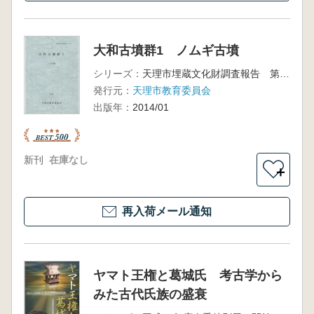
大和古墳群1 ノムギ古墳
シリーズ：
天理市埋蔵文化財調査報告 第9集
発行元：
天理市教育委員会
出版年：
2014/01
新刊
在庫なし
＋
再入荷メール通知
ヤマト王権と葛城氏 考古学から
みた古代氏族の盛衰