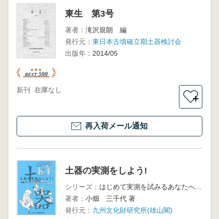
東生 第3号
著者：
滝沢規朗 編
発行元：
東日本古墳確立期土器検討会
出版年：
2014/05
新刊
在庫なし
＋
再入荷メール通知
土器の実測をしよう!
シリーズ：
はじめて実測を試みるあなたへ第2弾
著者：
小畑 三千代 著
発行元：
九州文化財研究所(雄山閣)