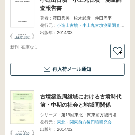
小造山古墳・小土丸古墳 測量調
査報告書
著者：
澤田秀美 松木武彦 仲田周平
発行元：
小造山古墳・小土丸古墳測量調査団(くらしき作陽大学)
出版年：
2014/03
新刊
在庫なし
＋
再入荷メール通知
古墳築造周縁域における古墳時代
前・中期の社会と地域間関係
シリーズ：
第19回東北・関東前方後円墳研究会大会
発行元：
東北・関東前方後円墳研究会
出版年：
2014/02