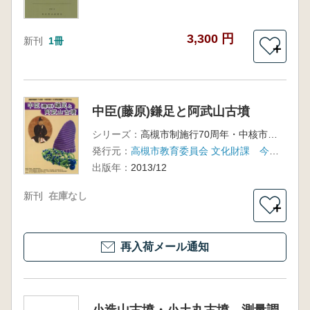
3,300 円
新刊
1冊
＋
中臣(藤原)鎌足と阿武山古墳
シリーズ：
高槻市制施行70周年・中核市移行10周年記念歴史シンポジウム
発行元：
高槻市教育委員会 文化財課 今城塚古代歴史館
出版年：
2013/12
新刊
在庫なし
＋
再入荷メール通知