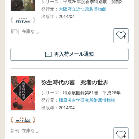
シリーズ：
平成26年度春季特別展 開館20周年記念特別展
発行元：
大阪府立近つ飛鳥博物館
出版年：
2014/04
新刊
在庫なし
＋
再入荷メール通知
弥生時代の墓 死者の世界
シリーズ：
特別展図録第81冊 平成26年度春季特別展
発行元：
橿原考古学研究所附属博物館
出版年：
2014/04
新刊
在庫なし
＋