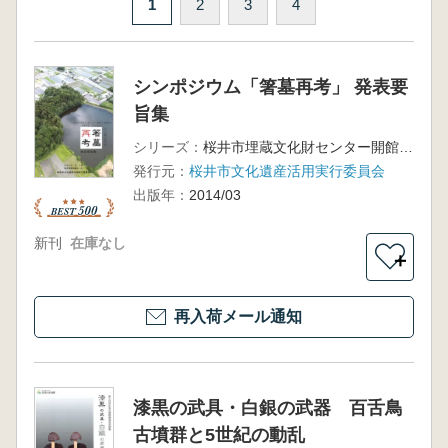
1
2
3
4
シンポジウム「箸墓再考」 発表要
旨集
シリーズ：
桜井市埋蔵文化財センター開館25周年記念”箸墓再考”プロジェクト
発行元：
桜井市文化遺産活用実行委員会
出版年：
2014/03
新刊
在庫なし
＋
再入荷メール通知
漆黒の武具・白銀の武器 百舌鳥
古墳群と5世紀の動乱