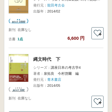
発行元：
龍田考古会
出版年：
2014/02
新刊
在庫なし
＋
6,600 円
古書
1点
縄文時代 下
シリーズ：
講座日本の考古学4
著者：
泉拓良 今村啓爾 編
発行元：
青木書店
出版年：
2014/05
新刊
在庫なし
＋