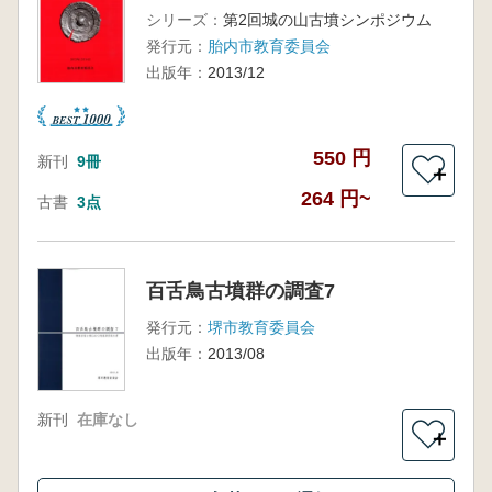
シリーズ：
第2回城の山古墳シンポジウム
発行元：
胎内市教育委員会
出版年：
2013/12
550 円
新刊
9冊
＋
264 円~
古書
3点
百舌鳥古墳群の調査7
発行元：
堺市教育委員会
出版年：
2013/08
新刊
在庫なし
＋