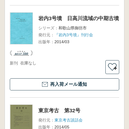
岩内3号墳 日高川流域の中期古墳
シリーズ：
和歌山県御坊市
発行元：
『岩内3号墳』刊行会
出版年：
2014/03
新刊
在庫なし
＋
再入荷メール通知
東京考古 第32号
発行元：
東京考古談話会
出版年：
2014/05