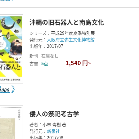
沖縄の旧石器人と南島文化
シリーズ：
平成29年度夏季特別展
発行元：
大阪府立弥生文化博物館
出版年：
2017/07
新刊
在庫なし
1,540 円~
古書
5点
倭人の祭祀考古学
著者：
小林 青樹 著
発行元：
新泉社
出版年：
2017/08