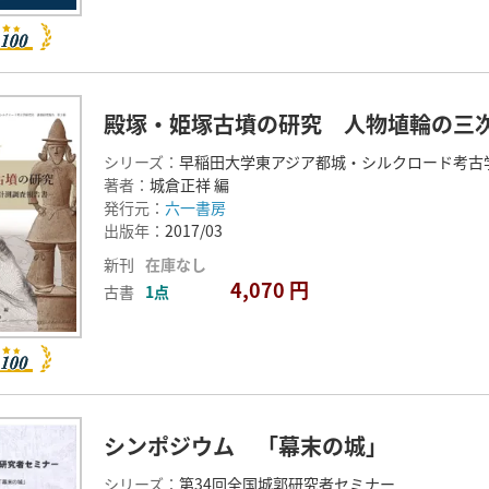
殿塚・姫塚古墳の研究 人物埴輪の三
シリーズ：
早稲田大学東アジア都城・シルクロード考古
著者：
城倉正祥 編
発行元：
六一書房
出版年：
2017/03
新刊
在庫なし
4,070 円
古書
1点
シンポジウム 「幕末の城」
シリーズ：
第34回全国城郭研究者セミナー