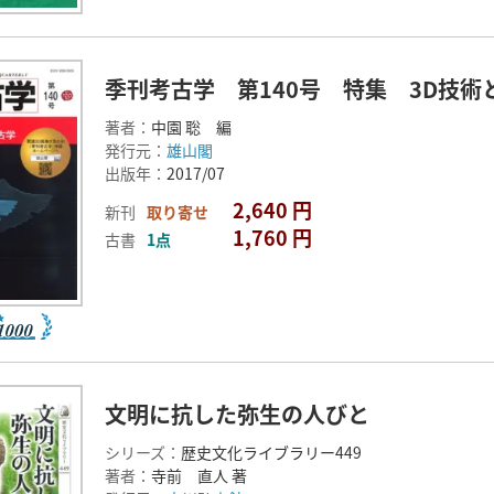
季刊考古学 第140号 特集 3D技術
著者：
中園 聡 編
発行元：
雄山閣
出版年：
2017/07
2,640 円
新刊
取り寄せ
1,760 円
古書
1点
文明に抗した弥生の人びと
シリーズ：
歴史文化ライブラリー449
著者：
寺前 直人 著