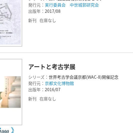
発行元：
実行委員会 中世城郭研究会
出版年：
2017/08
新刊
在庫なし
アートと考古学展
シリーズ：
世界考古学会議京都(WAC-8)開催記念
発行元：
京都文化博物館
出版年：
2016/07
新刊
在庫なし