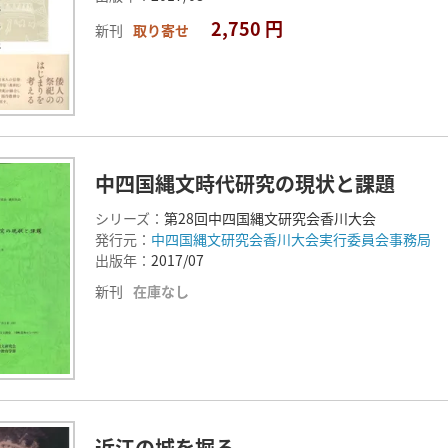
2,750 円
新刊
取り寄せ
中四国縄文時代研究の現状と課題
シリーズ：
第28回中四国縄文研究会香川大会
発行元：
中四国縄文研究会香川大会実行委員会事務局
出版年：
2017/07
新刊
在庫なし
近江の城を掘る