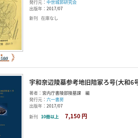
発行元：
中世城郭研究会
出版年：
2017/07
新刊
在庫なし
宇和奈辺陵墓参考地旧陪冢ろ号(大和6
著者：
宮内庁書陵部陵墓課 編
発行元：
六一書房
出版年：
2017/07
7,150 円
新刊
10冊以上