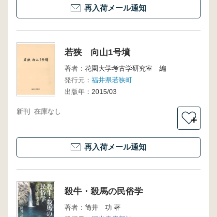
再入荷メール通知
若狭 向山1号墳
著者：
花園大学考古学研究室 編
発行元：
福井県若狭町
出版年：
2015/03
新刊
在庫なし
＋
再入荷メール通知
殺牛・殺馬の民俗学
著者：
筒井 功 著