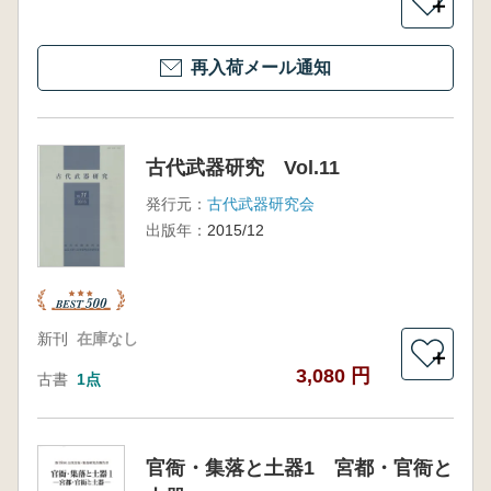
＋
再入荷メール通知
古代武器研究 Vol.11
発行元：
古代武器研究会
出版年：
2015/12
新刊
在庫なし
＋
3,080 円
古書
1点
官衙・集落と土器1 宮都・官衙と