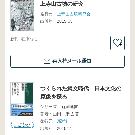
上寺山古墳の研究
発行元：
上寺山古墳研究会
出版年：
2015/09
新刊
在庫なし
＋
再入荷メール通知
つくられた縄文時代 日本文化の
原像を探る
シリーズ：
新潮選書
著者：
山田 康弘 著
発行元：
新潮社
出版年：
2015/11