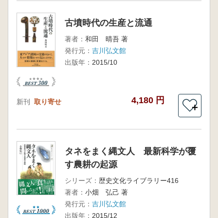
古墳時代の生産と流通
著者：
和田 晴吾 著
発行元：
吉川弘文館
出版年：
2015/10
4,180 円
新刊
取り寄せ
＋
タネをまく縄文人 最新科学が覆
す農耕の起源
シリーズ：
歴史文化ライブラリー416
著者：
小畑 弘己 著
発行元：
吉川弘文館
出版年：
2015/12