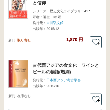
と信仰
シリーズ：
歴史文化ライブラリー417
著者：
笹生 衛 著
発行元：
吉川弘文館
出版年：
2015/12
1,870 円
新刊
取り寄せ
＋
古代西アジアの食文化 ワインと
ビールの物語(増刷)
発行元：
日本西アジア考古学会
出版年：
2015/10
新刊
在庫なし
＋