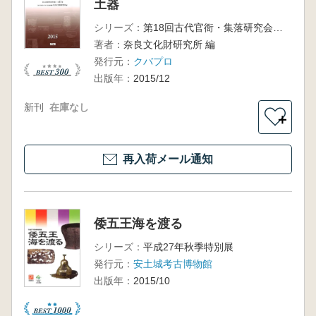
土器
シリーズ：
第18回古代官衙・集落研究会報告書
著者：
奈良文化財研究所 編
発行元：
クバプロ
出版年：
2015/12
新刊
在庫なし
＋
再入荷メール通知
倭五王海を渡る
シリーズ：
平成27年秋季特別展
発行元：
安土城考古博物館
出版年：
2015/10