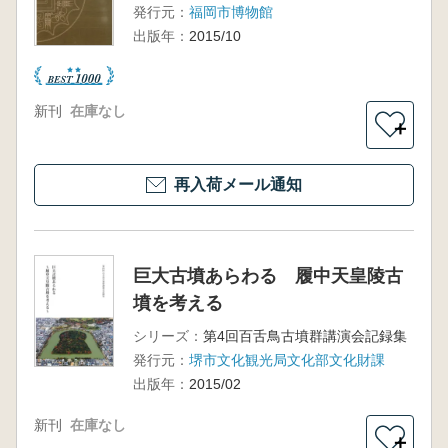
発行元：
福岡市博物館
出版年：
2015/10
新刊
在庫なし
＋
再入荷メール通知
巨大古墳あらわる 履中天皇陵古
墳を考える
シリーズ：
第4回百舌鳥古墳群講演会記録集
発行元：
堺市文化観光局文化部文化財課
出版年：
2015/02
新刊
在庫なし
＋