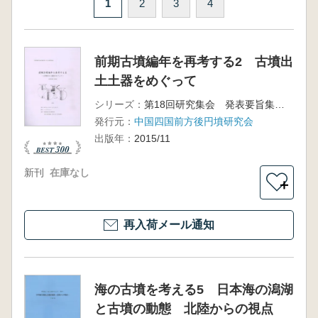
1
2
3
4
前期古墳編年を再考する2 古墳出
土土器をめぐって
シリーズ：
第18回研究集会 発表要旨集・資料集
発行元：
中国四国前方後円墳研究会
出版年：
2015/11
新刊
在庫なし
＋
再入荷メール通知
海の古墳を考える5 日本海の潟湖
と古墳の動態 北陸からの視点