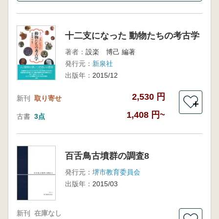
十二支になった 動物たちの考古学
著者：
設楽 博己 編著
発行元：
新泉社
出版年：
2015/12
2,530 円
新刊
取り寄せ
＋
1,408 円~
古書
3点
百舌鳥古墳群の調査8
発行元：
堺市教育委員会
出版年：
2015/03
新刊
在庫なし