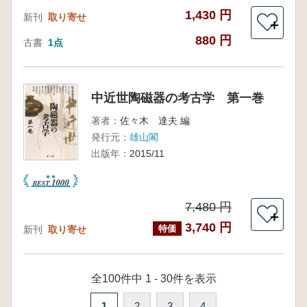
1,430 円
新刊
取り寄せ
＋
880 円
古書
1点
中近世陶磁器の考古学 第一巻
著者：
佐々木 達夫 編
発行元：
雄山閣
出版年：
2015/11
7,480 円
＋
3,740 円
特価
新刊
取り寄せ
全100件中 1 - 30件を表示
1
2
3
4