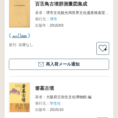
百舌鳥古墳群測量図集成
著者：
堺市文化観光局世界文化遺産推進室 編
発行元：
堺市
出版年：
2015/03
新刊
在庫なし
＋
再入荷メール通知
箸墓古墳
著者：
大阪府立弥生文化博物館 編
発行元：
学生社
出版年：
2015/10