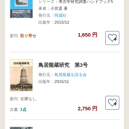
シリーズ：
考古学研究調査ハンドブック5
著者：
小宮孟 著
発行元：
同成社
出版年：
2015/12
1,650 円
新刊
取り寄せ
＋
鳥居龍蔵研究 第3号
発行元：
鳥居龍蔵を語る会
出版年：
2015/11
新刊
在庫なし
＋
2,750 円
古書
1点