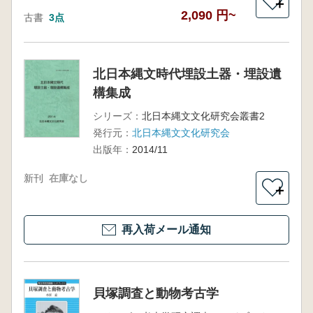
＋
2,090 円~
古書
3点
北日本縄文時代埋設土器・埋設遺
構集成
シリーズ：
北日本縄文文化研究会叢書2
発行元：
北日本縄文文化研究会
出版年：
2014/11
新刊
在庫なし
＋
再入荷メール通知
貝塚調査と動物考古学